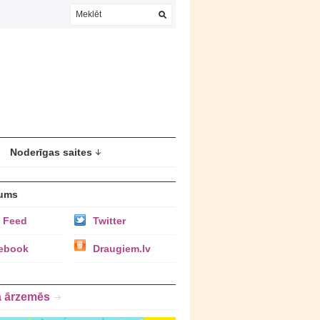
Noderīgas saites
ums
 Feed
Twitter
ebook
Draugiem.lv
a ārzemēs