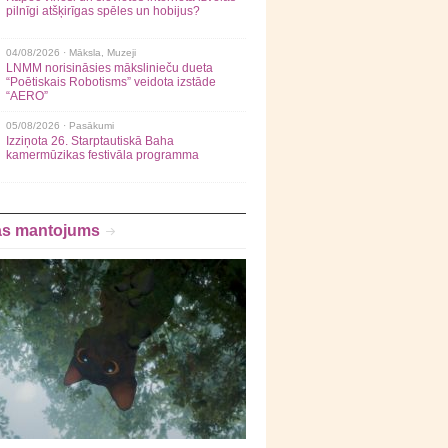
pilnīgi atšķirīgas spēles un hobijus?
04/08/2026 ·
Māksla
,
Muzeji
LNMM norisināsies mākslinieču dueta
“Poētiskais Robotisms” veidota izstāde
“AERO”
05/08/2026 ·
Pasākumi
Izziņota 26. Starptautiskā Baha
kamermūzikas festivāla programma
as mantojums