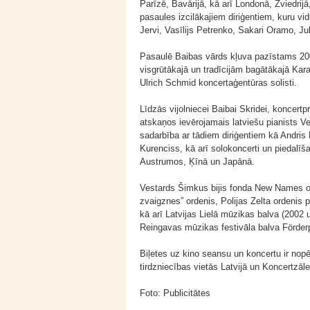
Parīzē, Bavārijā, kā arī Londonā, Zviedrijā
pasaules izcilākajiem diriģentiem, kuru v
Jervi, Vasīlijs Petrenko, Sakari Oramo, Ju
Pasaulē Baibas vārds kļuva pazīstams 200
visgrūtākajā un tradīcijām bagātākajā Kar
Ulrich Schmid koncertaģentūras solisti.
Līdzās vijolniecei Baibai Skridei, koncer
atskaņos ievērojamais latviešu pianists V
sadarbība ar tādiem diriģentiem kā Andris
Kurenciss, kā arī solokoncerti un piedal
Austrumos, Ķīnā un Japānā.
Vestards Šimkus bijis fonda New Names of 
zvaigznes” ordenis, Polijas Zelta ordenis 
kā arī Latvijas Lielā mūzikas balva (2002
Reingavas mūzikas festivāla balva Förder
Biļetes uz kino seansu un koncertu ir nop
tirdzniecības vietās Latvijā un Koncertzāl
Foto: Publicitātes