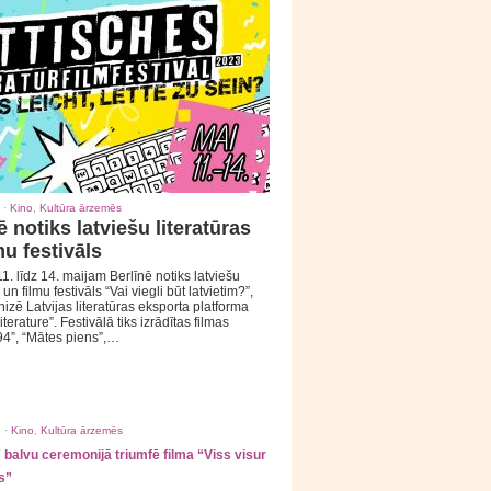
 ·
Kino
,
Kultūra ārzemēs
ē notiks latviešu literatūras
mu festivāls
1. līdz 14. maijam Berlīnē notiks latviešu
 un filmu festivāls “Vai viegli būt latvietim?”,
izē Latvijas literatūras eksporta platforma
iterature”. Festivālā tiks izrādītas filmas
94”, “Mātes piens”,…
 ·
Kino
,
Kultūra ārzemēs
balvu ceremonijā triumfē filma “Viss visur
s”