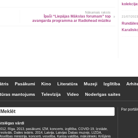
kolekcij
Nākamais raksts
Īpaši “Liepājas Mākslas forumam” top
21/07/2023
avangarda programma ar Radiohead mūziku
Rundāles
Karalisko
ātris
Pasākumi
Kino
Literatūra
Muzeji
Izglītība
Arhit
tūras mantojums
Televīzija
Video
Noderīgas saites
Par portāl
Atslēgas vārdi
2012
Rīga
2013
pasākumi
IZM
koncerts
izglītība
COVID-19
Izstāde
,
,
,
,
,
,
,
,
,
estivāls
Dailes teātris
2014
Latvija
Latvijas Dabas muzejs
LIZDA
,
,
,
,
,
,
eselības ministrija
koncerti
veselība
Kariņa valdība
mākslinieki
Krišjānis
,
,
,
,
,