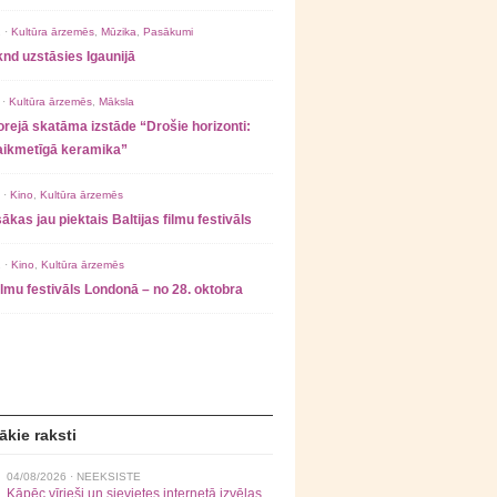
 ·
Kultūra ārzemēs
,
Mūzika
,
Pasākumi
nd uzstāsies Igaunijā
 ·
Kultūra ārzemēs
,
Māksla
rejā skatāma izstāde “Drošie horizonti:
laikmetīgā keramika”
 ·
Kino
,
Kultūra ārzemēs
ākas jau piektais Baltijas filmu festivāls
 ·
Kino
,
Kultūra ārzemēs
filmu festivāls Londonā – no 28. oktobra
ākie raksti
04/08/2026 ·
NEEKSISTE
Kāpēc vīrieši un sievietes internetā izvēlas