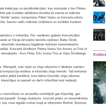
da kolekcijas un privātkolekcijām, kas noskaņās ir tuvi Pētera
ārt pati izstādes atklāšana iecerēta kā saruna ar mākslas
 Skride” autoru, komponistu Pēteri Vasku un koncerta solistu
kā. Sarunu vadīs mākslas zinātniece un izstādes kuratore
admotīvs ir mīlestība. Pēc vairākiem gadiem Koncertzāles
nās ar Vācijā dzīvojošo latviešu vijolnieci Baibu Skridi,
orķestrālo skanējumu bagātinās lieliskais kamerorķestris
vadībā. Koncertā dzirdēsim Pētera Vaska Vox Amoris un Fruit of
go domubiedru - Arvo Pērta, Erki Svena Tīra un Viļņa Šmīdberga
Kultūr
es. Manuprāt, solo vijole un stīgu orķestrim ir labākais sastāvs
gā kompozīcija iesākas ar klusinātu stīgu tremolo. Tad ieskanas
zplaukst plašā kantilēnā, kuru balsta klusināts stīgu orķestra
klausītājus un pasauli un darīs mīlestībai kaut nedaudz
o muzicēšanu un aizrautību novērtējuši gan klausītāji, gan
i visā pasaulē. Svaigs skatījums, muzicēt prieks un nesamākslota
li, kas visai regulāri izskan kopā ar orķestriem Berlīnē, Bostonā,