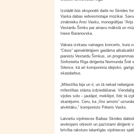
Izstādē būs eksponēti darbi no Skrides fon
Vaska dabas iedvesmotajai mūzikai. Savuk
zinātnieku Ansi Vasku, monogrāfijas “Arijs
Vestardu Šimku par ainavu mākslā un mūzi
Inese Baranovska.
Vakara izskaņu vainagos koncerts, kura v
“Cēsis” apmeklētājiem gaidāma atkalsatikša
pianistu Vestardu Šimkus, un programmas 
Sinfonietta Rīga diriģenta Normunda Šnē 
Silence, kā arī komponista idejisko, garī
skaņdarbus.
„Mīlestība bija un ir, un tā nekad nebeigsi
mīlestības stāsta izdziedāšanai. Viendaļī
vijoles solo – jautājot, meklējot, līdz tā i
skanējums. Ceru, ka „Vox amoris” uzrunās 
atvērtāku," komponists Pēteris Vasks.
Latviešu vijolnieces Baibas Skrides dabisk
ievērojami orķestri un pazīstami diriģent
brīvība raksturo talantīgās vijolnieces spē