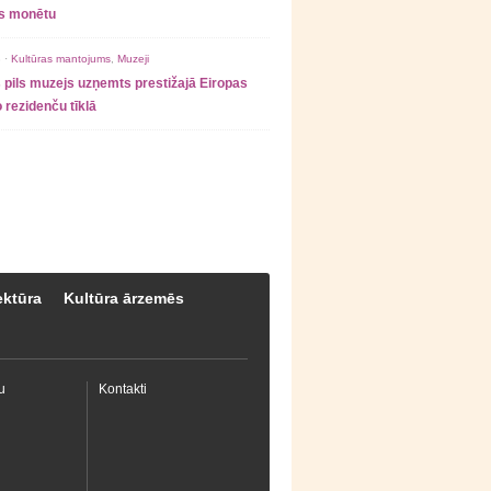
as monētu
 ·
Kultūras mantojums
,
Muzeji
 pils muzejs uzņemts prestižajā Eiropas
 rezidenču tīklā
ektūra
Kultūra ārzemēs
u
Kontakti