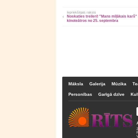
Iepriekšējais raksts
Noskaties treileri! "Mans mīļākais karš"
kinoteātros no 25. septembra
Māksla
Galerija
Mūzika
Te
Personības
Garīgā dzīve
Kul
F
V