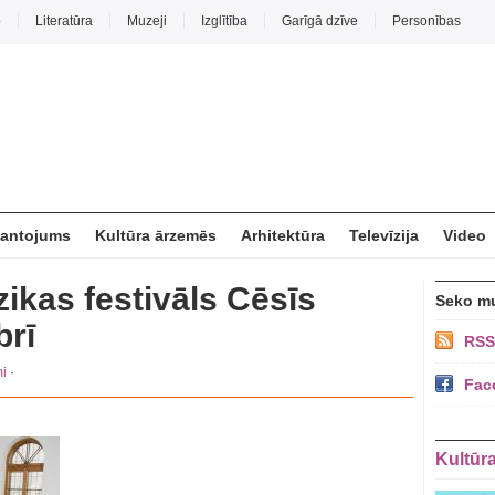
o
Literatūra
Muzeji
Izglītība
Garīgā dzīve
Personības
mantojums
Kultūra ārzemēs
Arhitektūra
Televīzija
Video
ikas festivāls Cēsīs
Seko m
brī
RSS
i
·
Fac
Kultūr