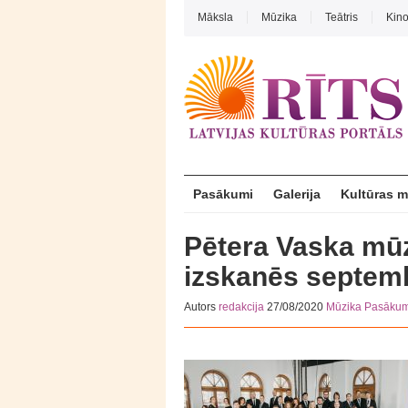
Māksla
Mūzika
Teātris
Kin
Pasākumi
Galerija
Kultūras 
Pētera Vaska mūz
izskanēs septem
Autors
redakcija
27/08/2020
Mūzika
Pasākum