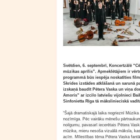
Svētdien, 6. septembrī, Koncertzālē “Cē
mūzikas aprīlis”. Apmeklētājiem ir vērt
programmā būs iespēja noskatīties film
Skrides izstādes atklāšanā un sarunā 
izskaņā baudīt Pētera Vaska un viņa 
Amoris” ar izcilo latviešu vijolnieci B
Sinfonietta Rīga tā mākslinieciskā vad
“Šajā dramatiskajā laika nogrieznī Mūzika 
nozīmīga. Pēc vairāku mēnešu pārtraukuma 
noilgumu, pavasarī iecerētais Pētera Vask
mūzika, mieru nesoša vizuālā māksla, kas 
acīm. Mīlestības tēma Pētera Vaska fant