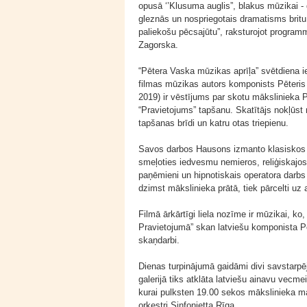
opusā ‘’Klusuma auglis”, blakus mūzikai -
gleznās un nospriegotais dramatisms britu re
paliekošu pēcsajūtu”, raksturojot programm
Zagorska.
“Pētera Vaska mūzikas aprīļa” svētdiena i
filmas mūzikas autors komponists Pēteris 
2019) ir vēstījums par skotu mākslinieka 
“Pravietojums” tapšanu. Skatītājs nokļūst
tapšanas brīdi un katru otas triepienu.
Savos darbos Hausons izmanto klasiskos 
smeļoties iedvesmu nemieros, reliģiskajos 
paņēmieni un hipnotiskais operatora darbs
dzimst mākslinieka prātā, tiek pārcelti uz 
Filmā ārkārtīgi liela nozīme ir mūzikai, ko
Pravietojumā” skan latviešu komponista
skaņdarbi.
Dienas turpinājumā gaidāmi divi savstarpēj
galerijā tiks atklāta latviešu ainavu vecme
kurai pulksten 19.00 sekos mākslinieka 
orķestri Sinfonietta Rīga.