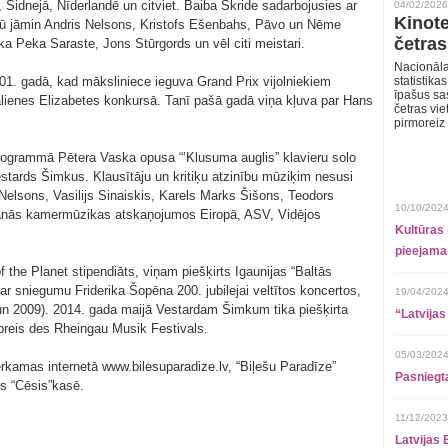
, Sidnejā, Nīderlandē un citviet. Baiba Skride sadarbojusies ar
04/02/2026
Kinote
idū jāmin Andris Nelsons, Kristofs Ešenbahs, Pāvo un Nēme
četras
ka Peka Saraste, Jons Stūrgords un vēl citi meistari.
Nacionāla
1. gadā, kad māksliniece ieguva Grand Prix vijolniekiem
statistika
īpašus sa
alienes Elizabetes konkursā. Tanī pašā gadā viņa kļuva par Hans
četras vie
pirmoreiz
tprogrammā Pētera Vaska opusa “’Klusuma auglis” klavieru solo
estards Šimkus. Klausītāju un kritiķu atzinību mūziķim nesusi
 Nelsons, Vasilijs Sinaiskis, Karels Marks Šišons, Teodors
10/10/2024
īšanās kamermūzikas atskaņojumos Eiropā, ASV, Vidējos
Kultūras 
pieejamai
the Planet stipendiāts, viņam piešķirts Igaunijas “Baltās
par sniegumu Friderika Šopēna 200. jubilejai veltītos koncertos,
19/04/2024
 un 2009). 2014. gada maijā Vestardam Šimkum tika piešķirta
“Latvijas
preis des Rheingau Musik Festivals.
05/03/2024
ērkamas internetā www.bilesuparadize.lv, “Biļešu Paradīze”
Pasniegt
es “Cēsis”kasē.
11/12/2023
Latvijas 