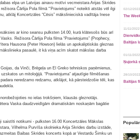
 dabas elpa un Latvijas ainavu motīvi vecmeistara Arijas Skrides
žisora Čārlija Pola filmā “’Pravietojums” noteikti atstās vēl ilgi
02/12/2022
u, atklāj Koncertzāles “Cēsis” mākslinieciskā vadītāja Inese
The Week
11/11/2022
esāksies ar kino seansu pulksten 14.00, kurā klātesošs būs arī
Dienvidko
Vasks. Režisora Čārlija Pola filma “Pravietojums” (Prophecy,
Baltijas 
Pītera Hausona (Peter Howson) lielās un apokaliptiskās gleznas
 mākslinieka pasaulē, it kā viņa acīm skatot mākslas darba
01/11/2022
Ņujorkā s
Goijas, da Vinči, Brēgeļa un El Greko tehniskos paņēmienus,
uzskatos un mitoloģijā. “Pravietojuma” atjautīgie filmēšanas
28/10/2022
 padara neredzamo redzamu, atklājot, kā pārsteidzošie tēli, kas
Baltijas 
audekla.
, norobežojoties no ielas trokšņiem, klausās gleznotājs.
 Pētera Vaska daudzveidīgām dramatiskām noskaņām bagātie
i saistīti notikumi - pulksten 16.00 Koncertzāles Mākslas
Populār
istara, Vilhelma Purvīša skolnieka Arija Skrides darbu izstāde,
mazmeitas Baibas Skrides koncerts kopā ar Vestardu Šimku un