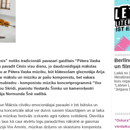
10/05/2023
Berlīn
sis” notiks tradicionāli pavasarī gaidītais “Pētera Vaska
un fil
s pavadīt Cēsīs visu dienu, jo daudzveidīgajā mākslas
u ar Pētera Vaska mūziku, būt klātesošam gleznotāja Arija
Laikā no 1
par mākslu un mūziku ar pašu komponistu, bet vakara
literatūras
kuru organ
domubiedru - komponistu mūziku koncertprogrammā “Vox
“Latvian L
aibu Skridi, pianistu Vestardu Šimku un kamerorķestri
“Jelgava 
ītāja Normunda Šnē vadībā.
un Māksla cilvēku emocionālajai pasaulei ir ļoti būtiska un
koncertzāle atkal ver durvis saviem klausītājiem un ar laika
13/03/2023
a mūzikas festivāls izskanēs agrā rudens svētdienā. Dievišķa
“Oskara” 
ļaus kā caur atvērtu logu paraudzīties nākotnē ar gaismas
vienlaiku
āzijā Vox Amoris, mūzikas dziļums un skaistums komponista