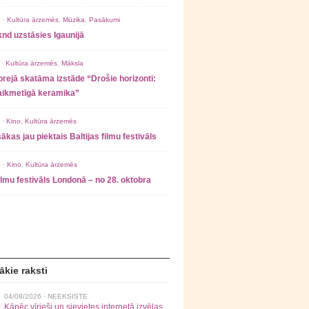
 ·
Kultūra ārzemēs
,
Mūzika
,
Pasākumi
nd uzstāsies Igaunijā
 ·
Kultūra ārzemēs
,
Māksla
rejā skatāma izstāde “Drošie horizonti:
laikmetīgā keramika”
 ·
Kino
,
Kultūra ārzemēs
ākas jau piektais Baltijas filmu festivāls
 ·
Kino
,
Kultūra ārzemēs
filmu festivāls Londonā – no 28. oktobra
ākie raksti
04/08/2026 ·
NEEKSISTE
Kāpēc vīrieši un sievietes internetā izvēlas