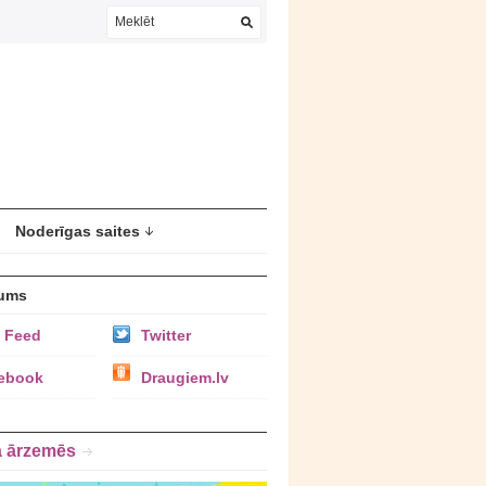
Noderīgas saites
ums
 Feed
Twitter
ebook
Draugiem.lv
a ārzemēs