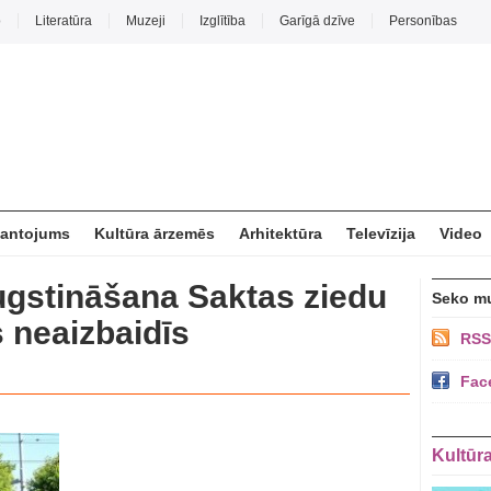
o
Literatūra
Muzeji
Izglītība
Garīgā dzīve
Personības
mantojums
Kultūra ārzemēs
Arhitektūra
Televīzija
Video
gstināšana Saktas ziedu
Seko m
 neaizbaidīs
RSS
Fac
Kultūr