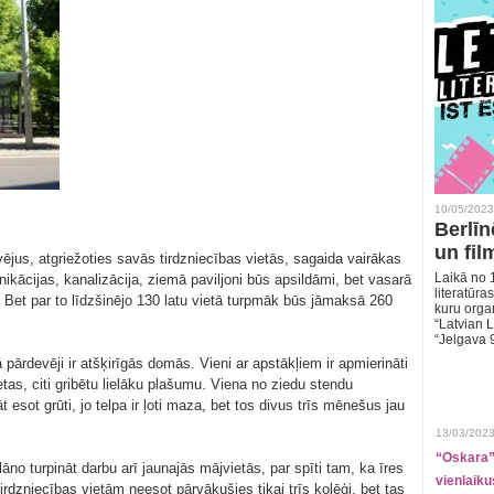
10/05/2023
Berlīn
un fil
vējus, atgriežoties savās tirdzniecības vietās, sagaida vairākas
Laikā no 1
kācijas, kanalizācija, ziemā paviljoni būs apsildāmi, bet vasarā
literatūras
 Bet par to līdzšinējo 130 latu vietā turpmāk būs jāmaksā 260
kuru organ
“Latvian L
“Jelgava 
ārdevēji ir atšķirīgās domās. Vieni ar apstākļiem ir apmierināti
ietas, citi gribētu lielāku plašumu. Viena no ziedu stendu
esot grūti, jo telpa ir ļoti maza, bet tos divus trīs mēnešus jau
13/03/2023
“Oskara” 
lāno turpināt darbu arī jaunajās mājvietās, par spīti tam, ka īres
vienlaiku
irdzniecības vietām neesot pārvākušies tikai trīs kolēģi, bet tas