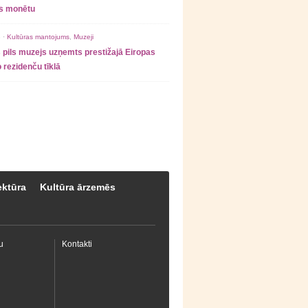
as monētu
 ·
Kultūras mantojums
,
Muzeji
 pils muzejs uzņemts prestižajā Eiropas
 rezidenču tīklā
ektūra
Kultūra ārzemēs
u
Kontakti