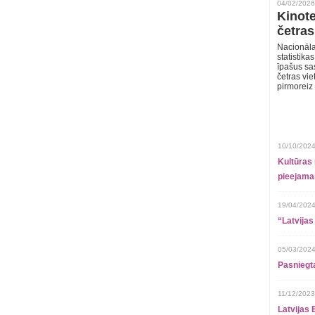
04/02/2026
Kinote
četras
Nacionāla
statistika
īpašus sa
četras vie
pirmoreiz
10/10/2024
Kultūras 
pieejamai
19/04/2024
“Latvijas
05/03/2024
Pasniegt
11/12/2023
Latvijas 