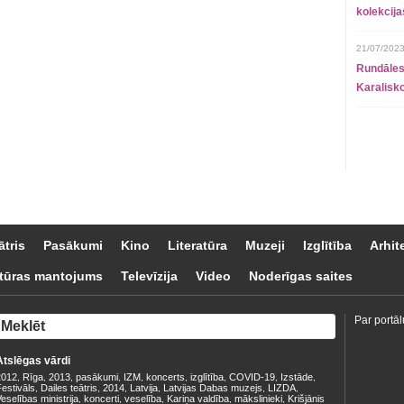
kolekcij
21/07/2023
Rundāles
Karalisko
ātris
Pasākumi
Kino
Literatūra
Muzeji
Izglītība
Arhit
tūras mantojums
Televīzija
Video
Noderīgas saites
Par portāl
Atslēgas vārdi
2012
Rīga
2013
pasākumi
IZM
koncerts
izglītība
COVID-19
Izstāde
,
,
,
,
,
,
,
,
,
estivāls
Dailes teātris
2014
Latvija
Latvijas Dabas muzejs
LIZDA
,
,
,
,
,
,
eselības ministrija
koncerti
veselība
Kariņa valdība
mākslinieki
Krišjānis
,
,
,
,
,