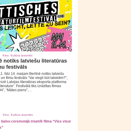
 ·
Kino
,
Kultūra ārzemēs
ē notiks latviešu literatūras
mu festivāls
1. līdz 14. maijam Berlīnē notiks latviešu
 un filmu festivāls “Vai viegli būt latvietim?”,
izē Latvijas literatūras eksporta platforma
iterature”. Festivālā tiks izrādītas filmas
94”, “Mātes piens”,…
 ·
Kino
,
Kultūra ārzemēs
balvu ceremonijā triumfē filma “Viss visur
s”