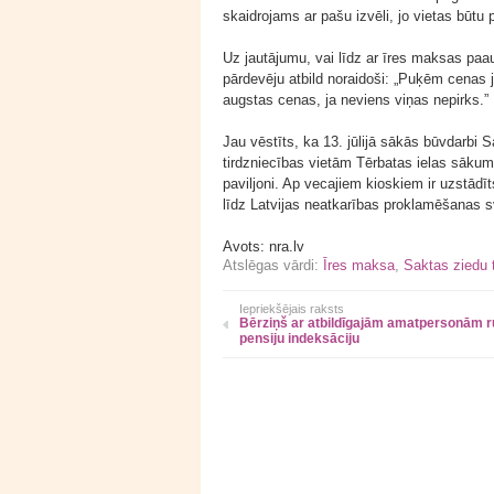
skaidrojams ar pašu izvēli, jo vietas būtu p
Uz jautājumu, vai līdz ar īres maksas paau
pārdevēju atbild noraidoši: „Puķēm cenas 
augstas cenas, ja neviens viņas nepirks.”
Jau vēstīts, ka 13. jūlijā sākās būvdarbi S
tirdzniecības vietām Tērbatas ielas sākumā
paviljoni. Ap vecajiem kioskiem ir uzstād
līdz Latvijas neatkarības proklamēšanas 
Avots: nra.lv
Atslēgas vārdi:
Īres maksa
,
Saktas ziedu 
Iepriekšējais raksts
Bērziņš ar atbildīgajām amatpersonām r
pensiju indeksāciju