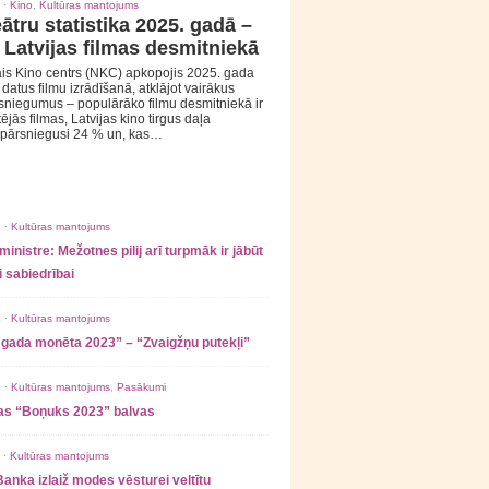
 ·
Kino
,
Kultūras mantojums
ātru statistika 2025. gadā –
 Latvijas filmas desmitniekā
is Kino centrs (NKC) apkopojis 2025. gada
s datus filmu izrādīšanā, atklājot vairākus
sniegumus – populārāko filmu desmitniekā ir
tējās filmas, Latvijas kino tirgus daļa
 pārsniegusi 24 % un, kas…
 ·
Kultūras mantojums
ministre: Mežotnes pilij arī turpmāk ir jābūt
 sabiedrībai
 ·
Kultūras mantojums
 gada monēta 2023” – “Zvaigžņu putekļi”
 ·
Kultūras mantojums
,
Pasākumi
as “Boņuks 2023” balvas
 ·
Kultūras mantojums
Banka izlaiž modes vēsturei veltītu