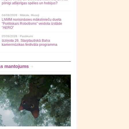
pilnīgi atšķirīgas spēles un hobijus?
04/08/2026 ·
Māksla
,
Muzeji
LNMM norisināsies mākslinieču dueta
“Poētiskais Robotisms” veidota izstāde
“AERO”
05/08/2026 ·
Pasākumi
Izziņota 26. Starptautiskā Baha
kamermūzikas festivāla programma
as mantojums