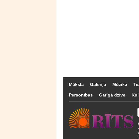
Māksla
Galerija
Mūzika
Te
Personības
Garīgā dzīve
Kul
F
V