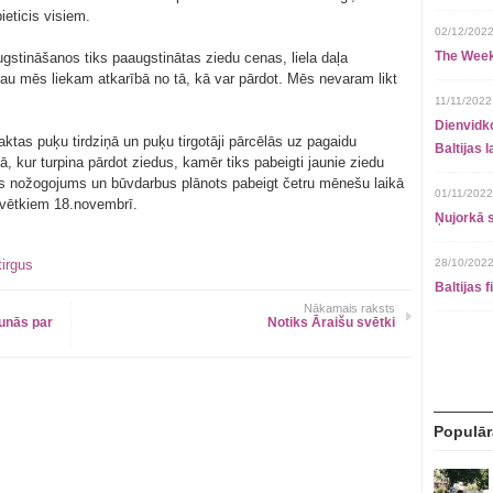
ieticis visiem.
02/12/2022
The Week
gstināšanos tiks paaugstinātas ziedu cenas, liela daļa
jau mēs liekam atkarībā no tā, kā var pārdot. Mēs nevaram likt
11/11/2022
Dienvidko
aktas puķu tirdziņā un puķu tirgotāji pārcēlās uz pagaidu
Baltijas 
, kur turpina pārdot ziedus, kamēr tiks pabeigti jaunie ziedu
īts nožogojums un būvdarbus plānots pabeigt četru mēnešu laikā
01/11/2022
svētkiem 18.novembrī.
Ņujorkā s
tirgus
28/10/2022
Baltijas 
Nākamais raksts
unās par
Notiks Āraišu svētki
Populār