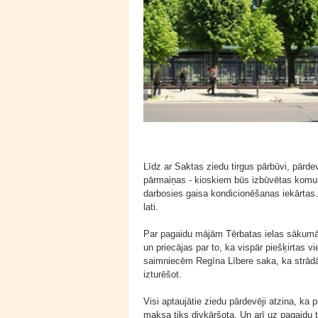
Līdz ar Saktas ziedu tirgus pārbūvi, pārde
pārmaiņas - kioskiem būs izbūvētas komuni
darbosies gaisa kondicionēšanas iekārtas.
lati.
Par pagaidu mājām Tērbatas ielas sākumā p
un priecājas par to, ka vispār piešķirtas v
saimniecēm Regīna Lībere saka, ka strādāt 
izturēšot.
Visi aptaujātie ziedu pārdevēji atzina, ka p
maksa tiks divkāršota. Un arī uz pagaidu t