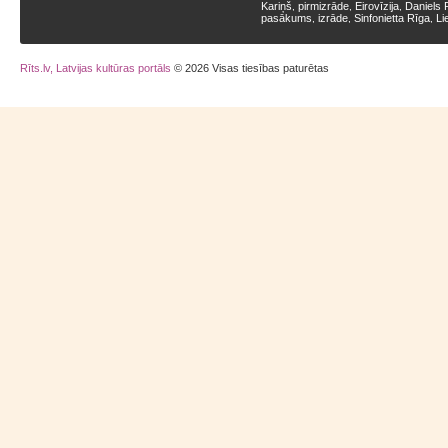
Kariņš
pirmizrāde
Eirovīzija
Daniels 
,
,
,
pasākums
izrāde
Sinfonietta Rīga
Li
,
,
,
Rīts.lv, Latvijas kultūras portāls
© 2026 Visas tiesības paturētas