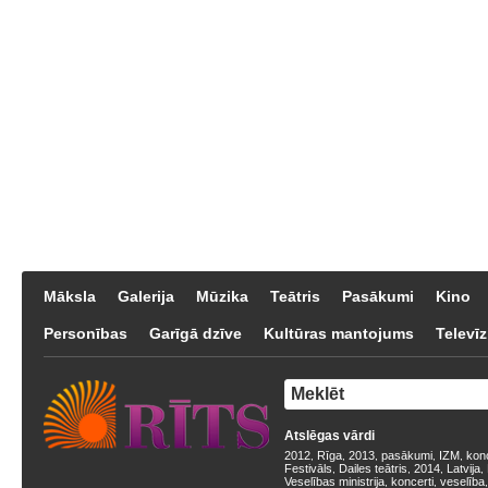
Māksla
Galerija
Mūzika
Teātris
Pasākumi
Kino
Personības
Garīgā dzīve
Kultūras mantojums
Televīz
Atslēgas vārdi
2012
Rīga
2013
pasākumi
IZM
kon
,
,
,
,
,
Festivāls
Dailes teātris
2014
Latvija
,
,
,
,
Veselības ministrija
koncerti
veselība
,
,