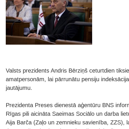
Valsts prezidents Andris Bērziņš ceturtdien tiksi
amatpersonām, lai pārrunātu pensiju indeksācij
jautājumu.
Prezidenta Preses dienestā aģentūru BNS inform
Rīgas pili aicināta Saeimas Sociālo un darba liet
Aija Barča (Zaļo un zemnieku savienība, ZZS), la