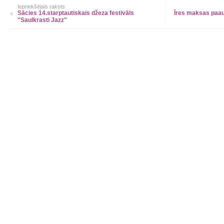
Iepriekšējais raksts
Sācies 14.starptautiskais džeza festivāls
Īres maksas paau
"Saulkrasti Jazz"