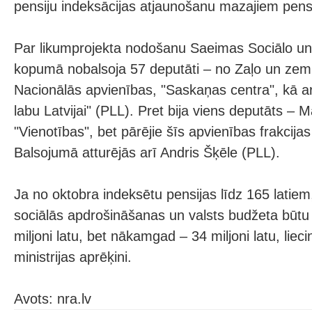
pensiju indeksācijas atjaunošanu mazajiem pens
Par likumprojekta nodošanu Saeimas Sociālo un d
kopumā nobalsoja 57 deputāti – no Zaļo un zem
Nacionālās apvienības, "Saskaņas centra", kā ar
labu Latvijai" (PLL). Pret bija viens deputāts –
"Vienotības", bet pārējie šīs apvienības frakcijas 
Balsojumā atturējās arī Andris Šķēle (PLL).
Ja no oktobra indeksētu pensijas līdz 165 latiem
sociālās apdrošināšanas un valsts budžeta būtu
miljoni latu, bet nākamgad – 34 miljoni latu, liec
ministrijas aprēķini.
Avots: nra.lv