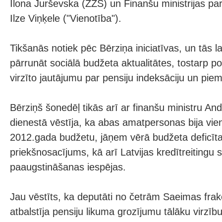
Ilona Jurševska (ZZS) un Finanšu ministrijas pa
Ilze Viņķele ("Vienotība").
Tikšanās notiek pēc Bērziņa iniciatīvas, un tās l
pārrunāt sociālā budžeta aktualitātes, tostarp poli
virzīto jautājumu par pensiju indeksāciju un pi
Bērziņš šonedēļ tikās arī ar finanšu ministru And
dienestā vēstīja, ka abas amatpersonas bija vieni
2012.gada budžetu, jāņem vērā budžeta deficī
priekšnosacījums, kā arī Latvijas kredītreitingu
paaugstināšanas iespējas.
Jau vēstīts, ka deputāti no četrām Saeimas frakc
atbalstīja pensiju likuma grozījumu tālāku virzīb