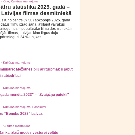
 ·
Kino
,
Kultūras mantojums
ātru statistika 2025. gadā –
 Latvijas filmas desmitniekā
is Kino centrs (NKC) apkopojis 2025. gada
s datus filmu izrādīšanā, atklājot vairākus
sniegumus – populārāko filmu desmitniekā ir
tējās filmas, Latvijas kino tirgus daļa
 pārsniegusi 24 % un, kas…
 ·
Kultūras mantojums
ministre: Mežotnes pilij arī turpmāk ir jābūt
 sabiedrībai
 ·
Kultūras mantojums
 gada monēta 2023” – “Zvaigžņu putekļi”
 ·
Kultūras mantojums
,
Pasākumi
as “Boņuks 2023” balvas
 ·
Kultūras mantojums
Banka izlaiž modes vēsturei veltītu