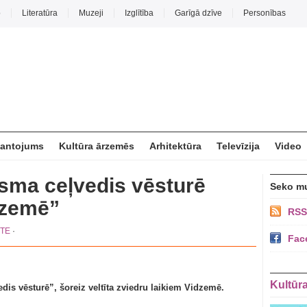
o
Literatūra
Muzeji
Izglītība
Garīgā dzīve
Personības
mantojums
Kultūra ārzemēs
Arhitektūra
Televīzija
Video
isma ceļvedis vēsturē
Seko m
idzemē”
RSS
STE
·
Fac
Kultūr
edis vēsturē”, šoreiz veltīta zviedru laikiem Vidzemē.