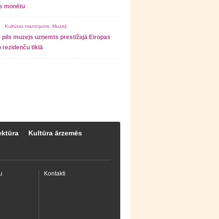
as monētu
 ·
Kultūras mantojums
,
Muzeji
 pils muzejs uzņemts prestižajā Eiropas
 rezidenču tīklā
ektūra
Kultūra ārzemēs
u
Kontakti