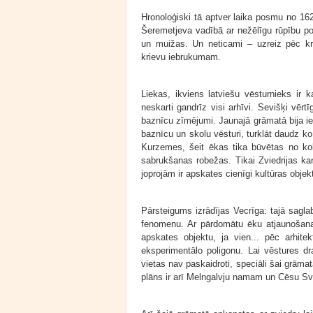
Hronoloģiski tā aptver laika posmu no 16
Šeremetjeva vadībā ar nežēlīgu rūpību po
un muižas. Un neticami – uzreiz pēc kri
krievu iebrukumam.
Liekas, ikviens latviešu vēsturnieks ir k
neskarti gandrīz visi arhīvi. Sevišķi vērt
baznīcu zīmējumi. Jaunajā grāmatā bija i
baznīcu un skolu vēsturi, turklāt daudz ko 
Kurzemes, šeit ēkas tika būvētas no kok
sabrukšanas robežas. Tikai Zviedrijas k
joprojām ir apskates cienīgi kultūras objekt
Pārsteigums izrādījas Vecrīga: tajā saglabā
fenomenu. Ar pārdomātu ēku atjaunošanas 
apskates objektu, ja vien... pēc arhite
eksperimentālo poligonu. Lai vēstures d
vietas nav paskaidroti, speciāli šai grāma
plāns ir arī Melngalvju namam un Cēsu Sv