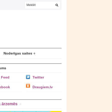
Noderīgas saites
ums
 Feed
Twitter
ebook
Draugiem.lv
a ārzemēs