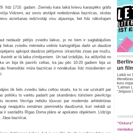
29. līdz 1710. gadam. Ziemeļu kara laikā krievu karaspēks grāfa
stīja Vidzemi, aiz sevis atstājot nodedzinātas baznīcas, skolas
evu aiziešanas iedzīvotāji visu atjaunoja, bet līdz nākošajam
aut nedaudz pētījis zviedru laikus, jo no tiem ir saglabājušies
īgi liekas zviedru mērnieku veiktie kartogrāfijas darbi un daudzie
espējams apkopot daudzos pētījumos izkaisītās ziņas par muižu,
ilustrēt ar tā laika zīmējumiem. Un tad izrādījās, ka atšķirībā no
10/05/2023
Berlīn
a un bija tik pavirši celtas, ka jau pēc 10-20 gadiem bija uz
un fil
araļu finansētās mūra baznīcas ir nonākušas līdz mūsdienām un
i.
Laikā no 1
literatūras
kuru organ
“Latvian L
jies tik liels zviedru laiku celtņu skaits, ka to var uzskatīt par
“Jelgava 
politiku to varētu padarīt par skandināvu tūristiem pievilcīgu
ktu ieceres Vecrīga nebūtu kļuvusi par modernās arhitektūras
raugi neapjuktu senatnes pieminekļu daudzumā, kuri nekādi uz
tai ir sastādīts Rīgas Doma plāns ar apskates objektiem. Līdzīgs
13/03/2023
. Jāņa baznīcai.
“Oskara” 
vienlaiku