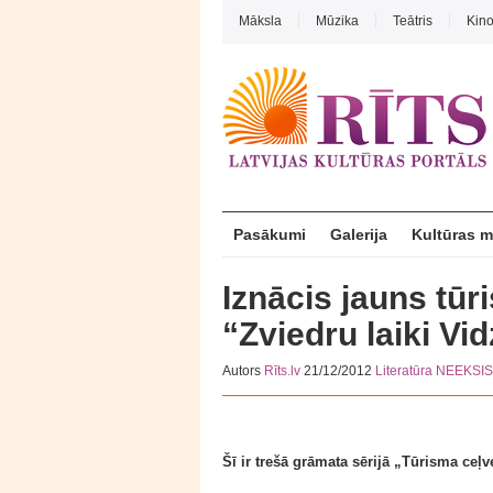
Māksla
Mūzika
Teātris
Kin
Pasākumi
Galerija
Kultūras 
Iznācis jauns tūr
“Zviedru laiki V
Autors
Rīts.lv
21/12/2012
Literatūra
NEEKSI
Šī ir trešā grāmata sērijā „Tūrisma ceļv