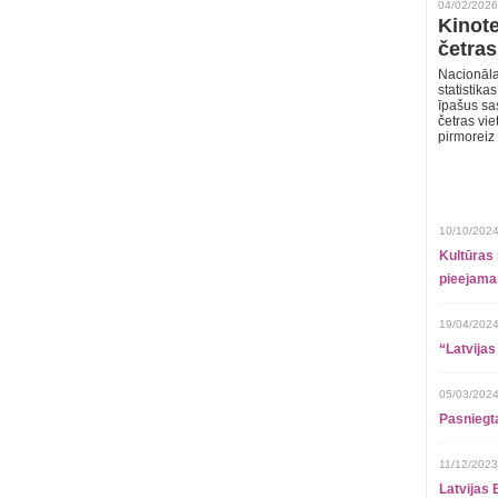
04/02/2026
Kinote
četras
Nacionāla
statistika
īpašus sa
četras vie
pirmoreiz
10/10/2024
Kultūras 
pieejamai
19/04/2024
“Latvijas
05/03/2024
Pasniegt
11/12/2023
Latvijas 