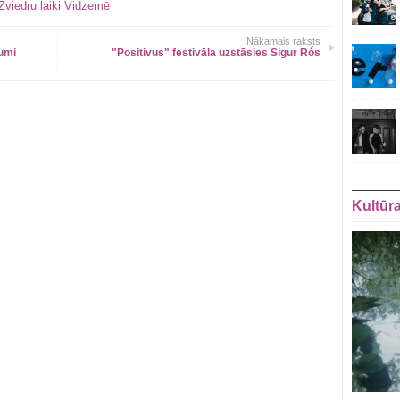
Zviedru laiki Vidzemē
Nākamais raksts
umi
"Positivus" festivāla uzstāsies Sigur Rós
Kultūr