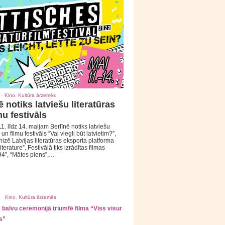
 ·
Kino
,
Kultūra ārzemēs
ē notiks latviešu literatūras
mu festivāls
1. līdz 14. maijam Berlīnē notiks latviešu
 un filmu festivāls “Vai viegli būt latvietim?”,
izē Latvijas literatūras eksporta platforma
iterature”. Festivālā tiks izrādītas filmas
94”, “Mātes piens”,…
 ·
Kino
,
Kultūra ārzemēs
balvu ceremonijā triumfē filma “Viss visur
s”