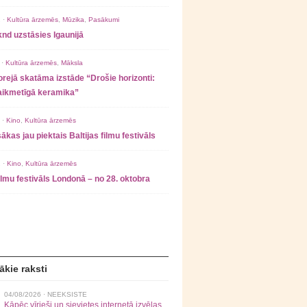
 ·
Kultūra ārzemēs
,
Mūzika
,
Pasākumi
nd uzstāsies Igaunijā
 ·
Kultūra ārzemēs
,
Māksla
rejā skatāma izstāde “Drošie horizonti:
laikmetīgā keramika”
 ·
Kino
,
Kultūra ārzemēs
ākas jau piektais Baltijas filmu festivāls
 ·
Kino
,
Kultūra ārzemēs
filmu festivāls Londonā – no 28. oktobra
ākie raksti
04/08/2026 ·
NEEKSISTE
Kāpēc vīrieši un sievietes internetā izvēlas