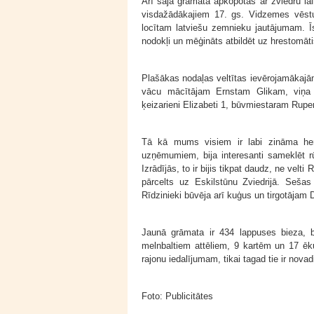
Arī šajā grāmatā apkopotas ar zviedru lai
visdažādākajiem 17. gs. Vidzemes vēstu
locītam latviešu zemnieku jautājumam. Ī
nodokļi un mēģināts atbildēt uz hrestomāti
Plašākas nodaļas veltītas ievērojamākajā
vācu mācītājam Ernstam Glikam, viņa k
ķeizarieni Elizabeti 1, būvmiestaram Rup
Tā kā mums visiem ir labi zināma her
uzņēmumiem, bija interesanti sameklēt r
Izrādījās, to ir bijis tikpat daudz, ne vel
pārcelts uz Eskilstūnu Zviedrijā. Seša
Rīdzinieki būvēja arī kuģus un tirgotājam
Jaunā grāmata ir 434 lappuses bieza, b
melnbaltiem attēliem, 9 kartēm un 17 ēku
rajonu iedalījumam, tikai tagad tie ir nova
Foto: Publicitātes