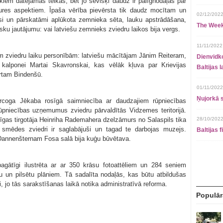
kiem datējamas teikas, bet jo sevišķi daudz ir palīgnodaļas par
res aspektiem. Īpaša vērība pievērsta tik daudz mocītam un
02/12/2022
si un pārskatāmi aplūkota zemnieka sēta, lauku apstrādāšana,
The Week
sku jautājumu: vai latviešu zemnieks zviedru laikos bija vergs.
11/11/2022
m zviedru laiku personībām: latviešu mācītājam Jānim Reiteram,
Dienvidko
alponei Martai Skavronskai, kas vēlāk kļuva par Krievijas
Baltijas 
ertam Bindenšū.
01/11/2022
Ņujorkā s
coga Jēkaba rosīgā saimniecība ar daudzajiem rūpniecības
ūpniecības uzņemumus zviedru pārvaldītās Vidzemes teritorijā.
ti Rīgas tirgotāja Heinriha Rademahera dzelzāmurs no Salaspils tika
28/10/2022
s smēdes zviedri ir saglabājuši un tagad te darbojas muzejs.
Baltijas 
 Dannenšternam Fosa salā bija kuģu būvētava.
agātīgi ilustrēta ar ar 350 krāsu fotoattēliem un 284 seniem
 un pilsētu plāniem. Tā sadalīta nodaļās, kas būtu atbildušas
di, jo tās sarakstīšanas laikā notika administratīvā reforma.
Populār