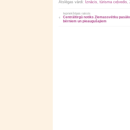
Atslēgas vārdi:
Iznācis
,
tūrisma ceļvedis
,
Iepriekšējais raksts
Centrāltirgū notiks Ziemassvētku pasāk
bērniem un pieaugušajiem