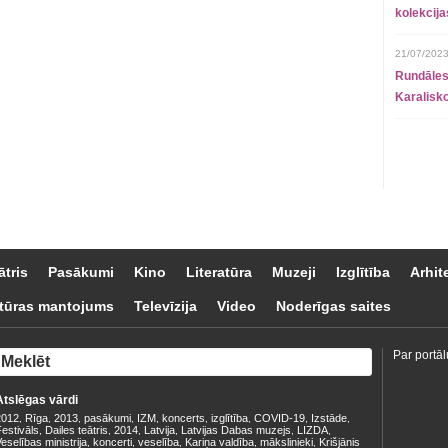
kolekcij
21/07/2023
Rundāles
Karalisko
ātris
Pasākumi
Kino
Literatūra
Muzeji
Izglītība
Arhit
tūras mantojums
Televīzija
Video
Noderīgas saites
Par portāl
Atslēgas vārdi
2012
Rīga
2013
pasākumi
IZM
koncerts
izglītība
COVID-19
Izstāde
,
,
,
,
,
,
,
,
,
estivāls
Dailes teātris
2014
Latvija
Latvijas Dabas muzejs
LIZDA
,
,
,
,
,
,
eselības ministrija
koncerti
veselība
Kariņa valdība
mākslinieki
Krišjānis
,
,
,
,
,