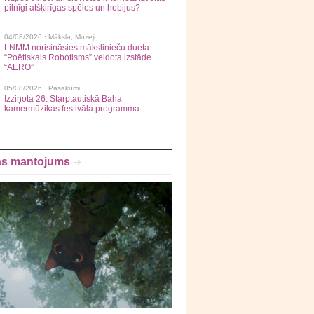
pilnīgi atšķirīgas spēles un hobijus?
04/08/2026 ·
Māksla
,
Muzeji
LNMM norisināsies mākslinieču dueta
“Poētiskais Robotisms” veidota izstāde
“AERO”
05/08/2026 ·
Pasākumi
Izziņota 26. Starptautiskā Baha
kamermūzikas festivāla programma
as mantojums