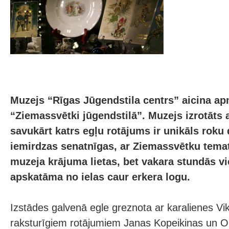
Muzejs “Rīgas Jūgendstila centrs” aicina ap
“Ziemassvētki jūgendstilā”. Muzejs izrotāts 
savukārt katrs egļu rotājums ir unikāls roku 
iemirdzas senatnīgas, ar Ziemassvētku temat
muzeja krājuma lietas, bet vakara stundās vie
apskatāma no ielas caur erkera logu.
Izstādes galvenā egle greznota ar karalienes Vi
raksturīgiem rotājumiem Janas Kopeikinas un 