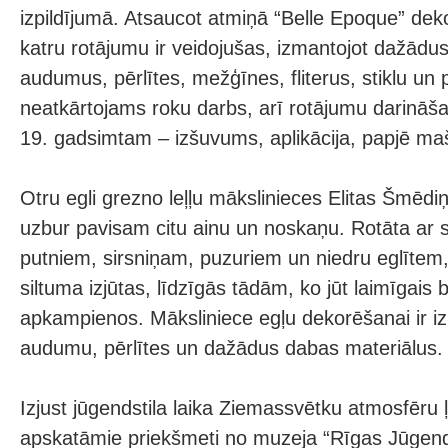
izpildījumā. Atsaucot atmiņā “Belle Epoque” dek
katru rotājumu ir veidojušas, izmantojot dažādu
audumus, pērlītes, mežģīnes, fliterus, stiklu un pa
neatkārtojams roku darbs, arī rotājumu darināša
19. gadsimtam – izšuvums, aplikācija, papjē ma
Otru egli grezno leļļu mākslinieces Elitas Šmēdiņ
uzbur pavisam citu ainu un noskaņu. Rotāta ar 
putniem, sirsniņam, puzuriem un niedru eglītem
siltuma izjūtas, līdzīgās tādām, ko jūt laimīgai
apkampienos. Māksliniece egļu dekorēšanai ir i
audumu, pērlītes un dažādus dabas materiālus.
Izjust jūgendstila laika Ziemassvētku atmosfēru 
apskatāmie priekšmeti no muzeja “Rīgas Jūgends