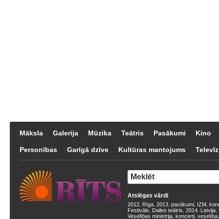
Māksla
Galerija
Mūzika
Teātris
Pasākumi
Kino
Personības
Garīgā dzīve
Kultūras mantojums
Televīz
Atslēgas vārdi
2012
Rīga
2013
pasākumi
IZM
kon
,
,
,
,
,
Festivāls
Dailes teātris
2014
Latvija
,
,
,
,
Veselības ministrija
koncerti
veselība
,
,