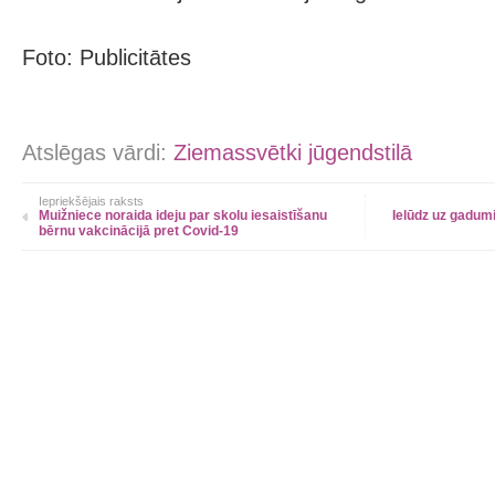
Foto: Publicitātes
Atslēgas vārdi:
Ziemassvētki jūgendstilā
Iepriekšējais raksts
Muižniece noraida ideju par skolu iesaistīšanu
Ielūdz uz gadum
bērnu vakcinācijā pret Covid-19