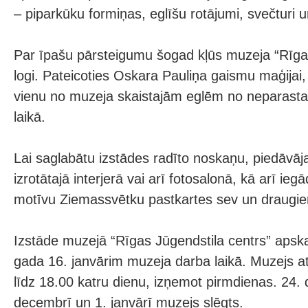
– piparkūku formiņas, eglīšu rotājumi, svečturi u
Par īpašu pārsteigumu šogad kļūs muzeja “Rīgas
logi. Pateicoties Oskara Pauliņa gaismu maģijai, 
vienu no muzeja skaistajām eglēm no neparasta
laikā.
Lai saglabātu izstādes radīto noskaņu, piedāvāj
izrotātajā interjerā vai arī fotosalonā, kā arī ieg
motīvu Ziemassvētku pastkartes sev un draugi
Izstāde muzejā “Rīgas Jūgendstila centrs” apsk
gada 16. janvārim muzeja darba laikā. Muzejs at
līdz 18.00 katru dienu, izņemot pirmdienas. 24.
decembrī un 1. janvārī muzejs slēgts.