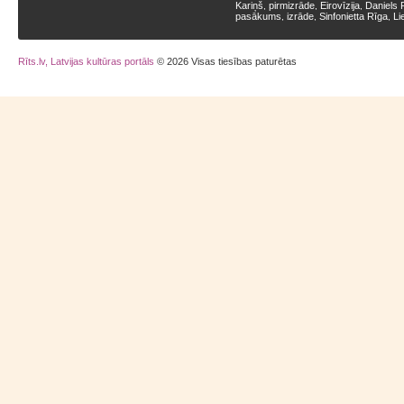
Kariņš
pirmizrāde
Eirovīzija
Daniels 
,
,
,
pasākums
izrāde
Sinfonietta Rīga
Li
,
,
,
Rīts.lv, Latvijas kultūras portāls
© 2026 Visas tiesības paturētas