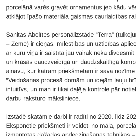
porcelānā varēs gravēt ornamentus jeb kādu vēs
atklājot īpašo materiāla gaismas caurlaidības ra
Sanitas Ābelītes personālizstāde “Terra” (tulkoj
– Zeme) ir cieņas, mīlestības un uzticības apli
ar kuru viņa ir saistīta jau vairāk nekā divdesmi
un krāsās daudzveidīgā un daudzskaitlīgā kompo
ainavu, kur katram priekšmetam ir sava nozīme 
“Veidošanas procesā domām un idejām ļauju brīvi
intuitīvs, un man ir tikai daļēja kontrole pār not
darbu raksturo māksliniece.
Izstādē skatāmie darbi ir radīti no 2020. līdz 2
Eksponētie priekšmeti ir veidoti no māla, porce
izmantotas dažādas apdedzināšanas tehnikas –