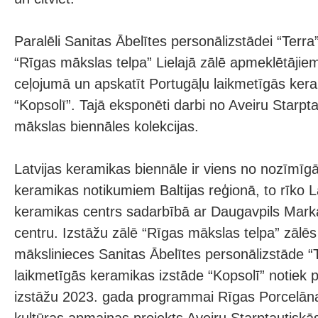
Paralēli Sanitas Ābelītes personālizstādei “Terra”
“Rīgas mākslas telpa” Lielajā zālē apmeklētājiem 
ceļojumā un apskatīt Portugāļu laikmetīgās kera
“Kopsolī”. Tajā eksponēti darbi no Aveiru Starpt
mākslas biennāles kolekcijas.
Latvijas keramikas biennāle ir viens no nozīmīg
keramikas notikumiem Baltijas reģionā, to rīko L
keramikas centrs sadarbībā ar Daugavpils Mar
centru. Izstāžu zālē “Rīgas mākslas telpa” zālē
mākslinieces Sanitas Ābelītes personālizstāde “
laikmetīgās keramikas izstāde “Kopsolī” notiek p
izstāžu 2023. gada programmai Rīgas Porcelāna 