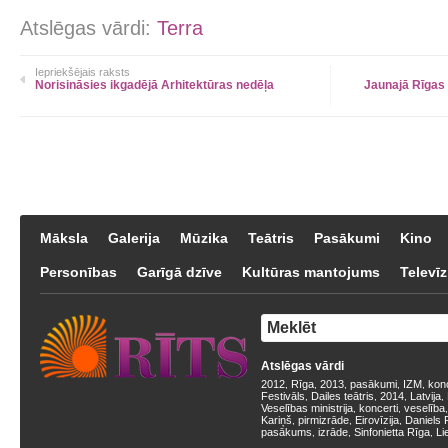
Atslēgas vārdi:
Terra
Iepriekšējais raksts
Norisināsies ikgadējā Arhitektūras nedēļa
Jaunajā Rīgas 
Māksla
Galerija
Mūzika
Teātris
Pasākumi
Kino
Personības
Garīgā dzīve
Kultūras mantojums
Televīz
Atslēgas vārdi
2012
Rīga
2013
pasākumi
IZM
kon
,
,
,
,
,
Festivāls
Dailes teātris
2014
Latvija
,
,
,
,
Veselības ministrija
koncerti
veselība
,
,
Kariņš
pirmizrāde
Eirovīzija
Daniels 
,
,
,
pasākums
izrāde
Sinfonietta Rīga
Li
,
,
,