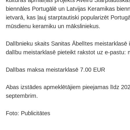
kultūras apmaiņas projekts Aveiru Starptautisk
biennāles Portugālē un Latvijas Keramikas bien
ietvarā, kas ļauj starptautiski popularizēt Portug
mūsdienu keramiku un māksliniekus.
Dalībnieku skaits Sanitas Ābelītes meistarklasē 
dalību meistarklasē pieteikt rakstot uz e-pastu:
Dalības maksa meistarklasē 7.00 EUR
Abas izstādes apmeklētājiem pieejamas līdz 20
septembrim.
Foto: Publicitātes