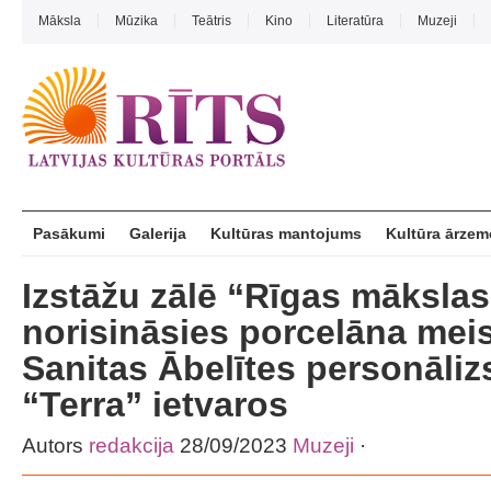
Māksla
Mūzika
Teātris
Kino
Literatūra
Muzeji
Pasākumi
Galerija
Kultūras mantojums
Kultūra ārzem
Izstāžu zālē “Rīgas mākslas
norisināsies porcelāna mei
Sanitas Ābelītes personāliz
“Terra” ietvaros
Autors
redakcija
28/09/2023
Muzeji
·