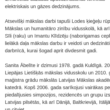
elektriskais un gāzes dedzinājums.
Atsevišķi mākslas darbi tapuši Lodes ķieģeļu rū
Mākslas un humanitāro zinību vidusskolā, kā arī
Sīli (raku) un Imantu Klīdzēju (naborigamas cepl
lielākā daļa mākslas darbu ir veidoti un dedzināt
darbnīcā, kurai šogad aprit divdesmit gadi.
Sanita Ābelīte ir dzimusi 1978. gadā Kuldīgā. 2
Liepājas Lietišķās mākslas vidusskolu un 2010. 
maģistra grādu mākslās Latvijas Mākslas akad
katedrā. Kopš 2006. gada sarīkojusi vairākas pe
piedalījusies simpozijos, rezidencēs un grupu i
Latvijas pilsētās, kā arī Dānijā, Baltkrievijā, Itāli
un citviet.