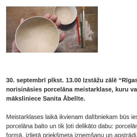
30. septembrī plkst. 13.00 Izstāžu zālē “Rīga
norisināsies porcelāna meistarklase, kuru va
māksliniece Sanita Ābelīte.
Meistarklases laikā ikvienam dalībniekam būs ie
porcelāna balto un tik ļoti delikāto dabu: porcel
formā, izlietā priekšmeta izņemšanu un apstrād