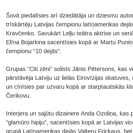
Šovā piedalīsies arī dziedātāja un dziesmu aut
trīskārtēju Latvijas čempionu latīņamerikas dej
Kravčenko. Savukārt Leļļu teātra aktrise un seri
Elīna Bojarkina sacentīsies kopā ar Martu Puniņu
čempionu “10 dejās”.
Grupas "Citi zēni" solists Jānis Pētersons, kas v
pārstāvēja Latviju uz lielās Eirovīzijas skatuves,
un cīnīsies par uzvaru kopā ar starptautiskās kl
Čerikovu.
Interjera un sajūtu dizainere Anda Ozoliņa, kas 
“glamūro hipiju”, sacentīsies kopā ar Latvijas v
grupā Latīņamerikas dejās Valteru Frickaus, b