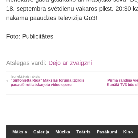
18. septembra svētdienu vakaros plkst. 20:30 k
nākamā paaudzes televīzijā Go3!
Foto: Publicitātes
Atslēgas vārdi:
Dejo ar zvaigzni
Iepriekšējais raksts
"Sinfonietta Rīga" Mākslas forumā izpildīs
Pirmā randiņa vie
pasaulē reti atskaņotu video operu
Kanālā TV3 būs s
Māksla
Galerija
Mūzika
Teātris
Pasākumi
Kino