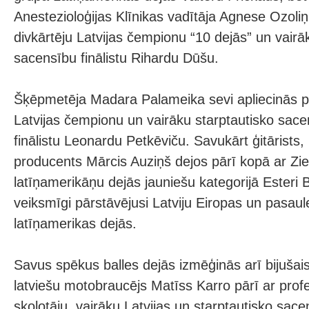
Anestezioloģijas Klīnikas vadītāja Agnese Ozoliņ
divkārtēju Latvijas čempionu “10 dejās” un vairā
sacensību finālistu Rihardu Dūšu.
Šķēpmetēja Madara Palameika sevi apliecinās pā
Latvijas čempionu un vairāku starptautisko sace
finālistu Leonardu Petkēviču. Savukārt ģitārists
producents Mārcis Auziņš dejos pārī kopā ar Zi
latīņamerikāņu dejās jauniešu kategorijā Esteri B
veiksmīgi pārstāvējusi Latviju Eiropas un pasau
latīņamerikas dejās.
Savus spēkus balles dejās izmēģinās arī bijušais,
latviešu motobraucējs Matīss Karro pārī ar prof
skolotāju, vairāku Latvijas un starptautisko sacen