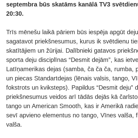
septembra būs skatāms kanālā TV3 svētdienu
20:30.
Trīs mēnešu laikā pāriem būs iespēja apgūt de
sagatavot priekšnesumus, kurus ik svētdienu tie
skatītājiem un žūrijai. Dalībnieki gatavos prie
sporta deju disciplīnas “Desmit dejām”, kas ietv
Latīņamerikas dejas (samba, ča ča ča, rumba, 
un piecas Standartdejas (lēnais valsis, tango, Vī
fokstrots un kviksteps). Papildus “Desmit deju” di
priekšnesumus veidos arī tādās dejās kā čarlsto
tango un American Smooth, kas ir Amerikā radie
sevī apvieno elementus no tango, Vīnes valša, f
valša.