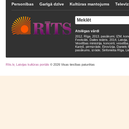
Personības
Garīgā dzīve
Kultūras mantojums
Televīz
Atslēgas vārdi
2012
Rīga
2013
pasākumi
IZM
kon
,
,
,
,
,
Festivāls
Dailes teātris
2014
Latvija
,
,
,
,
Veselības ministrija
koncerti
veselība
,
,
Kariņš
pirmizrāde
Eirovīzija
Daniels 
,
,
,
pasākums
izrāde
Sinfonietta Rīga
Li
,
,
,
Rīts.lv, Latvijas kultūras portāls
© 2026 Visas tiesības paturētas