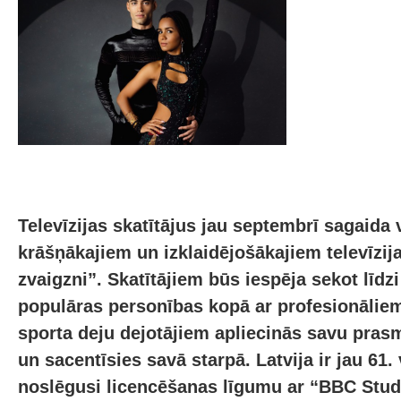
Televīzijas skatītājus jau septembrī sagaida 
krāšņākajiem un izklaidējošākajiem televīzij
zvaigzni”. Skatītājiem būs iespēja sekot līdzi
populāras personības kopā ar profesionālie
sporta deju dejotājiem apliecinās savu pras
un sacentīsies savā starpā. Latvija ir jau 61.
noslēgusi licencēšanas līgumu ar “BBC Stud