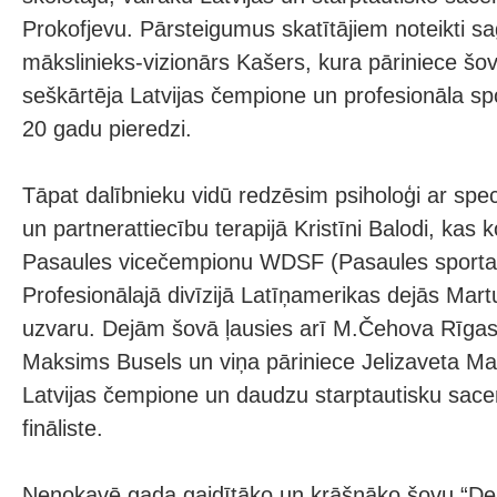
Prokofjevu. Pārsteigumus skatītājiem noteikti s
mākslinieks-vizionārs Kašers, kura pāriniece šo
seškārtēja Latvijas čempione un profesionāla spo
20 gadu pieredzi.
Tāpat dalībnieku vidū redzēsim psiholoģi ar speci
un partnerattiecību terapijā Kristīni Balodi, kas 
Pasaules vicečempionu WDSF (Pasaules sporta d
Profesionālajā divīzijā Latīņamerikas dejās Mart
uzvaru. Dejām šovā ļausies arī M.Čehova Rīgas k
Maksims Busels un viņa pāriniece Jelizaveta Mani
Latvijas čempione un daudzu starptautisku sace
fināliste.
Nenokavē gada gaidītāko un krāšņāko šovu “Dejo