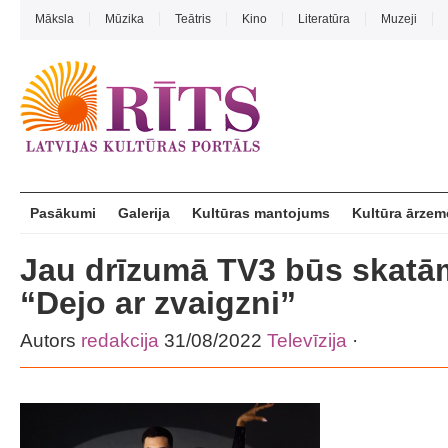
Māksla
Mūzika
Teātris
Kino
Literatūra
Muzeji
Pasākumi
Galerija
Kultūras mantojums
Kultūra ārzem
Jau drīzumā TV3 būs skatā
“Dejo ar zvaigzni”
Autors
redakcija
31/08/2022
Televīzija
·