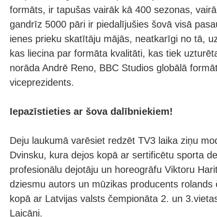
formāts, ir tapušas vairāk kā 400 sezonas, vairā
gandrīz 5000 pāri ir piedalījušies šovā visā pasa
ienes prieku skatītāju mājās, neatkarīgi no tā, uz
kas liecina par formāta kvalitāti, kas tiek uzturēt
norāda Andrē Reno, BBC Studios globālā formā
viceprezidents.
Iepazīstieties ar šova dalībniekiem!
Deju laukumā varēsiet redzēt TV3 laika ziņu mo
Dvinsku, kura dejos kopā ar sertificētu sporta de
profesionālu dejotāju un horeogrāfu Viktoru Hari
dziesmu autors un mūzikas producents rolands č
kopā ar Latvijas valsts čempionāta 2. un 3.vieta
Laicāni.