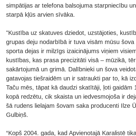
simpātijas ar telefona balsojuma starpniecību u
starpā kļūs arvien sīvāka.
"Kustība uz skatuves dziedot, uzstājoties, kustīb
grupas deju nodarbībā ir tuva visām mūsu šova
sporta dejas ir milzīgs izaicinājums viņiem visie
kustības, kas prasa precizitāti visā – mūzikā, tē
sakārtojumā un grimā. Dalībnieki un šova veid
gatavojas tiešraidēm un ir satraukti par to, kā i
Taču mēs, tāpat kā daudzi skatītāji, ļoti gaidām 1
kopā redzētu, cik skaista un iedvesmojoša ir de
šā rudens lielajam šovam saka producenti Ilze 
Gulbiņš.
“Kopš 2004. gada, kad Apvienotajā Karalistē tika