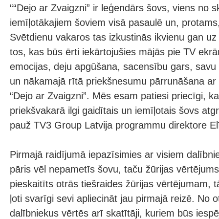
““Dejo ar Zvaigzni” ir leģendārs šovs, viens no s
iemīļotākajiem šoviem visā pasaulē un, protams, 
Svētdienu vakaros tas izkustinās ikvienu gan uz 
tos, kas būs ērti iekārtojušies mājās pie TV ekr
emocijas, deju apgūšana, sacensību gars, savu f
un nākamajā rītā priekšnesumu pārrunāšana ar k
“Dejo ar Zvaigzni”. Mēs esam patiesi priecīgi, ka
priekšvakarā ilgi gaidītais un iemīļotais šovs atg
pauž TV3 Group Latvija programmu direktore E
Pirmajā raidījumā iepazīsimies ar visiem dalībn
pāris vēl nepametīs šovu, taču žūrijas vērtējum
pieskaitīts otrās tiešraides žūrijas vērtējumam, t
ļoti svarīgi sevi apliecināt jau pirmajā reizē. No o
dalībniekus vērtēs arī skatītāji, kuriem būs iespē