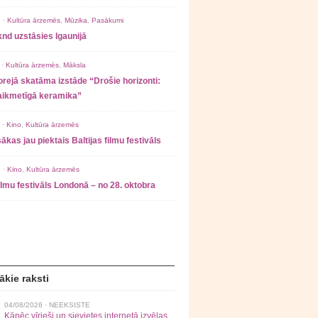
 ·
Kultūra ārzemēs
,
Mūzika
,
Pasākumi
nd uzstāsies Igaunijā
 ·
Kultūra ārzemēs
,
Māksla
rejā skatāma izstāde “Drošie horizonti:
laikmetīgā keramika”
 ·
Kino
,
Kultūra ārzemēs
ākas jau piektais Baltijas filmu festivāls
 ·
Kino
,
Kultūra ārzemēs
filmu festivāls Londonā – no 28. oktobra
ākie raksti
04/08/2026 ·
NEEKSISTE
Kāpēc vīrieši un sievietes internetā izvēlas