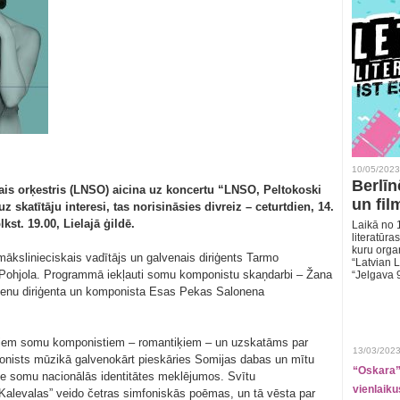
10/05/2023
Berlīn
ais orķestris (LNSO) aicina uz koncertu “LNSO, Peltokoski
un fil
skatītāju interesi, tas norisināsies divreiz – ceturtdien, 14.
kst. 19.00, Lielajā ģildē.
Laikā no 1
literatūras
kuru organ
kslinieciskais vadītājs un galvenais diriģents Tarmo
“Latvian L
 Pohjola. Programmā iekļauti somu komponistu skaņdarbi – Žana
“Jelgava 
ienu diriģenta un komponista Esas Pekas Salonena
kajiem somu komponistiem – romantiķiem – un uzskatāms par
13/03/2023
ists mūzikā galvenokārt pieskāries Somijas dabas un mītu
“Oskara” 
zīme somu nacionālās identitātes meklējumos. Svītu
vienlaiku
Kalevalas” veido četras simfoniskās poēmas, un tā vēsta par