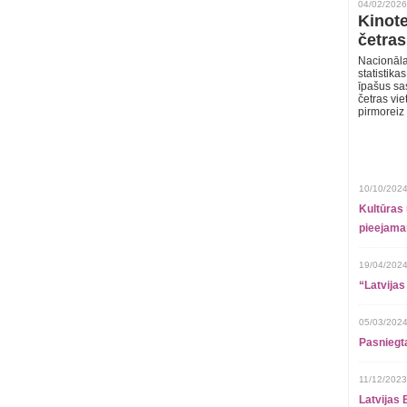
04/02/2026
Kinote
četras
Nacionāla
statistika
īpašus sa
četras vie
pirmoreiz
10/10/2024
Kultūras 
pieejamai
19/04/2024
“Latvijas
05/03/2024
Pasniegt
11/12/2023
Latvijas 