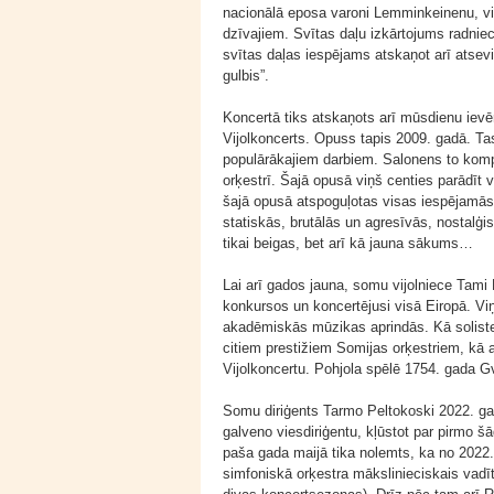
nacionālā eposa varoni Lemminkeinenu, v
dzīvajiem. Svītas daļu izkārtojums radniec
svītas daļas iespējams atskaņot arī atsevi
gulbis”.
Koncertā tiks atskaņots arī mūsdienu ie
Vijolkoncerts. Opuss tapis 2009. gadā. Tas
populārākajiem darbiem. Salonens to komp
orķestrī. Šajā opusā viņš centies parādīt 
šajā opusā atspoguļotas visas iespējamās 
statiskās, brutālās un agresīvās, nostalģi
tikai beigas, bet arī kā jauna sākums…
Lai arī gados jauna, somu vijolniece Tami P
konkursos un koncertējusi visā Eiropā. Viņ
akadēmiskās mūzikas aprindās. Kā soliste
citiem prestižiem Somijas orķestriem, kā a
Vijolkoncertu. Pohjola spēlē 1754. gada Gva
Somu diriģents Tarmo Peltokoski 2022. ga
galveno viesdiriģentu, kļūstot par pirmo š
paša gada maijā tika nolemts, ka no 2022
simfoniskā orķestra mākslinieciskais vadī