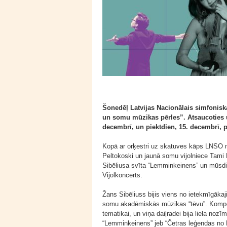
Šonedēļ Latvijas Nacionālais simfonisk
un somu mūzikas pērles”. Atsaucoties uz 
decembrī, un piektdien, 15. decembrī, pl
Kopā ar orķestri uz skatuves kāps LNSO mā
Peltokoski un jaunā somu vijolniece Tami
Sibēliusa svīta “Lemminkeinens” un mūsd
Vijolkoncerts.
Žans Sibēliuss bijis viens no ietekmīgā
somu akadēmiskās mūzikas “tēvu”. Kompon
tematikai, un viņa daiļradei bija liela no
“Lemminkeinens” jeb “Četras leģendas no 