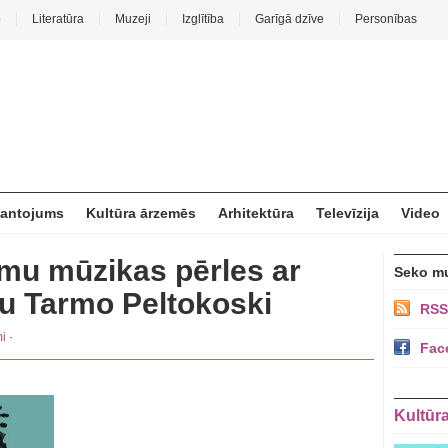
o
Literatūra
Muzeji
Izglītība
Garīgā dzīve
Personības
mantojums
Kultūra ārzemēs
Arhitektūra
Televīzija
Video
mu mūzikas pērles ar
Seko m
u Tarmo Peltokoski
RSS
i
·
Fac
Kultūr