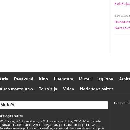
kolekcij
21/07/2023
Rundāles
Karalisko
ātris
Pasākumi
Kino
Literatūra
Muzeji
Izglītība
Arhit
tūras mantojums
Televīzija
Video
Noderīgas saites
Par portāl
Atslēgas vārdi
2012
Rīga
2013
pasākumi
IZM
koncerts
izglītība
COVID-19
Izstāde
,
,
,
,
,
,
,
,
,
estivāls
Dailes teātris
2014
Latvija
Latvijas Dabas muzejs
LIZDA
,
,
,
,
,
,
eselības ministrija
koncerti
veselība
Kariņa valdība
mākslinieki
Krišjānis
,
,
,
,
,