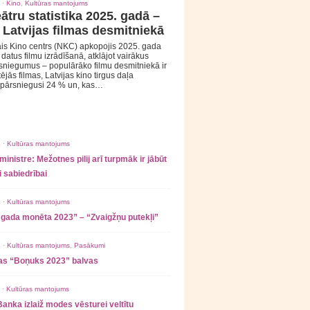
 ·
Kino
,
Kultūras mantojums
ātru statistika 2025. gadā –
 Latvijas filmas desmitniekā
is Kino centrs (NKC) apkopojis 2025. gada
s datus filmu izrādīšanā, atklājot vairākus
sniegumus – populārāko filmu desmitniekā ir
tējās filmas, Latvijas kino tirgus daļa
 pārsniegusi 24 % un, kas…
 ·
Kultūras mantojums
ministre: Mežotnes pilij arī turpmāk ir jābūt
 sabiedrībai
 ·
Kultūras mantojums
 gada monēta 2023” – “Zvaigžņu putekļi”
 ·
Kultūras mantojums
,
Pasākumi
as “Boņuks 2023” balvas
 ·
Kultūras mantojums
Banka izlaiž modes vēsturei veltītu