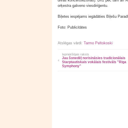
divas koncertsezonas). Drīz pēc tam arī R
orķestra galveno viesdiriģentu.
Biļetes iespējams iegādāties Biļešu Parad
Foto: Publicitātes
Atslēgas vārdi:
Tarmo Peltokoski
Iepriekšējais raksts
Jau šonedēļ norisināsies tradicionālais
Starptautiskais vokālais festivāls "Riga
Symphony"