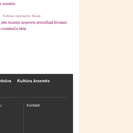
as monētu
 ·
Kultūras mantojums
,
Muzeji
 pils muzejs uzņemts prestižajā Eiropas
 rezidenču tīklā
ektūra
Kultūra ārzemēs
u
Kontakti