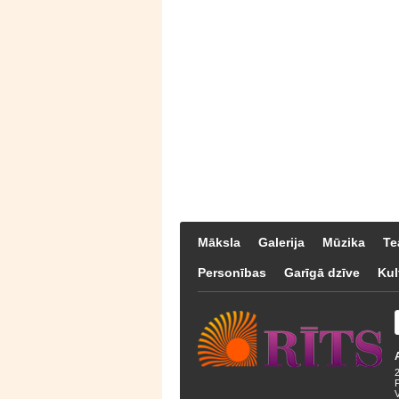
Māksla
Galerija
Mūzika
Te
Personības
Garīgā dzīve
Kul
F
V