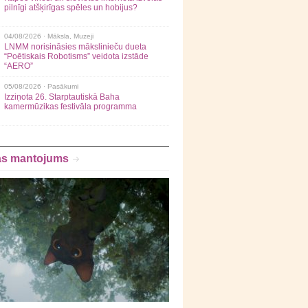
pilnīgi atšķirīgas spēles un hobijus?
04/08/2026 ·
Māksla
,
Muzeji
LNMM norisināsies mākslinieču dueta
“Poētiskais Robotisms” veidota izstāde
“AERO”
05/08/2026 ·
Pasākumi
Izziņota 26. Starptautiskā Baha
kamermūzikas festivāla programma
as mantojums