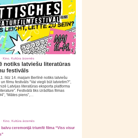
 ·
Kino
,
Kultūra ārzemēs
ē notiks latviešu literatūras
mu festivāls
1. līdz 14. maijam Berlīnē notiks latviešu
 un filmu festivāls “Vai viegli būt latvietim?”,
izē Latvijas literatūras eksporta platforma
iterature”. Festivālā tiks izrādītas filmas
94”, “Mātes piens”,…
 ·
Kino
,
Kultūra ārzemēs
balvu ceremonijā triumfē filma “Viss visur
s”