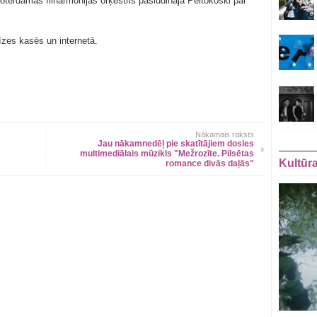
oterdamas filharmonijas orķestris pasludināja Peltokoski par
īzes kasēs un internetā.
Nākamais raksts
Jau nākamnedēļ pie skatītājiem dosies
multimediālais mūzikls "Mežrozīte. Pilsētas
Kultūr
romance divās daļās"