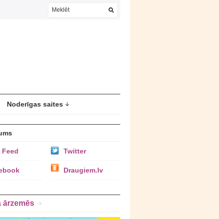
Noderīgas saites
ums
 Feed
Twitter
ebook
Draugiem.lv
a ārzemēs