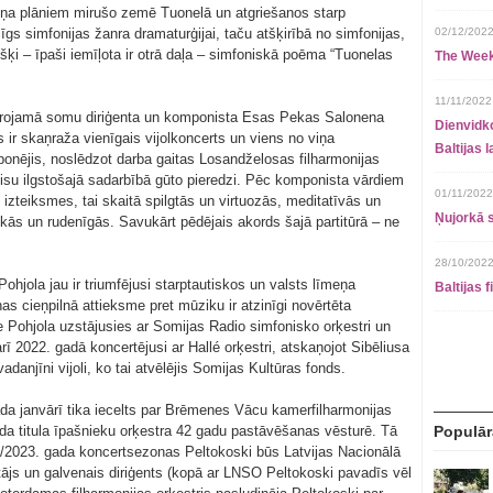
iņa plāniem mirušo zemē Tuonelā un atgriešanos starp
īgs simfonijas žanra dramaturģijai, taču atšķirībā no simfonijas,
02/12/2022
šķi – īpaši iemīļota ir otrā daļa – simfoniskā poēma “Tuonelas
The Week
11/11/2022
vērojamā somu diriģenta un komponista Esas Pekas Salonena
Dienvidko
 ir skaņraža vienīgais vijolkoncerts un viens no viņa
Baltijas 
onējis, noslēdzot darba gaitas Losandželosas filharmonijas
visu ilgstošajā sadarbībā gūto pieredzi. Pēc komponista vārdiem
01/11/2022
izteiksmes, tai skaitā spilgtās un virtuozās, meditatīvās un
Ņujorkā s
skās un rudenīgās. Savukārt pēdējais akords šajā partitūrā – ne
28/10/2022
ohjola jau ir triumfējusi starptautiskos un valsts līmeņa
Baltijas 
as cieņpilnā attieksme pret mūziku ir atzinīgi novērtēta
 Pohjola uzstājusies ar Somijas Radio simfonisko orķestri un
rī 2022. gadā koncertējusi ar Hallé orķestri, atskaņojot Sibēliusa
danjīni vijoli, ko tai atvēlējis Somijas Kultūras fonds.
da janvārī tika iecelts par Brēmenes Vācu kamerfilharmonijas
āda titula īpašnieku orķestra 42 gadu pastāvēšanas vēsturē. Tā
Populār
./2023. gada koncertsezonas Peltokoski būs Latvijas Nacionālā
tājs un galvenais diriģents (kopā ar LNSO Peltokoski pavadīs vēl