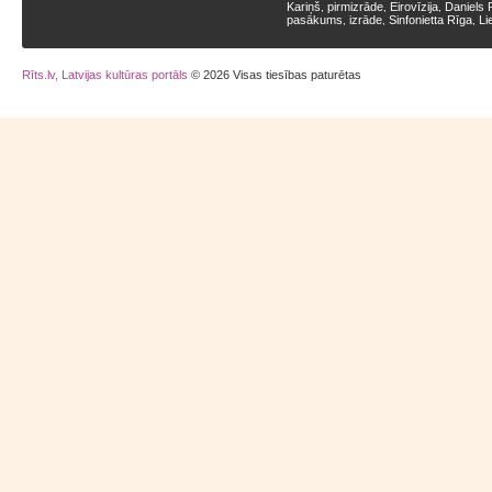
Kariņš
pirmizrāde
Eirovīzija
Daniels 
,
,
,
pasākums
izrāde
Sinfonietta Rīga
Li
,
,
,
Rīts.lv, Latvijas kultūras portāls
© 2026 Visas tiesības paturētas