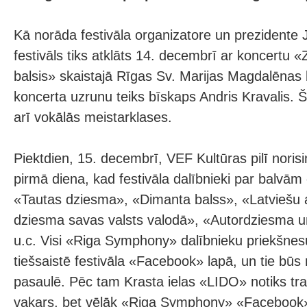
Kā norāda festivāla organizatore un prezidente 
festivāls tiks atklāts 14. decembrī ar koncertu
balsis» skaistajā Rīgas Sv. Marijas Magdalēnas
koncerta uzrunu teiks bīskaps Andris Kravalis. Š
arī vokālās meistarklases.
Piektdien, 15. decembrī, VEF Kultūras pilī noris
pirmā diena, kad festivāla dalībnieki par balvām 
«Tautas dziesma», «Dimanta balss», «Latviešu 
dziesma savas valsts valodā», «Autordziesma u
u.c. Visi «Riga Symphony» dalībnieku priekšnesum
tiešsaistē festivāla «Facebook» lapā, un tie būs
pasaulē. Pēc tam Krasta ielas «LIDO» notiks trad
vakars, bet vēlāk «Riga Symphony» «Facebook» l