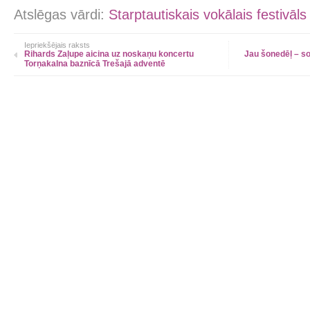
Atslēgas vārdi:
Starptautiskais vokālais festivā
Iepriekšējais raksts
Rihards Zaļupe aicina uz noskaņu koncertu
Jau šonedēļ – s
Torņakalna baznīcā Trešajā adventē