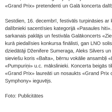
«Grand Prix» pretendenti un Galā koncerta dalīb
Sestdien, 16. decembrī, festivāls turpināsies ar
dalībnieki sacentīsies kategorijā «Pasaules hiti
sarkanais paklājs un festivāla Galākoncerts «Z
kurā piedalīsies konkursa finālisti, gan LNO soli
dziedātāji Dženifere Sumeraga, Aleks Silvers u
sieviešu koris «Balta», bērnu vokālie ansambļi 
«Pumpuriņi» u.c. mākslinieki. Koncerta beigās ti
«Grand Prix» laureāti un nosaukts «Grand Prix o
Symphony» ieguvējs.
Foto: Publicitātes