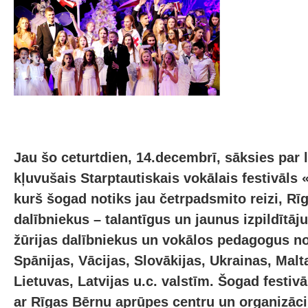
Jau šo ceturtdien, 14.decembrī, sāksies par l
kļuvušais Starptautiskais vokālais festivāl
kurš šogad notiks jau četrpadsmito reizi, Rī
dalībniekus – talantīgus un jaunus izpildītāj
žūrijas dalībniekus un vokālos pedagogus no 
Spānijas, Vācijas, Slovākijas, Ukrainas, Malt
Lietuvas, Latvijas u.c. valstīm. Šogad festiv
ar Rīgas Bērnu aprūpes centru un organizācij