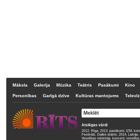
Māksla
Galerija
Mūzika
Teātris
Pasākumi
Kino
Personības
Garīgā dzīve
Kultūras mantojums
Televīz
Atslēgas vārdi
2012
Rīga
2013
pasākumi
IZM
kon
,
,
,
,
,
Festivāls
Dailes teātris
2014
Latvija
,
,
,
,
Veselības ministrija
koncerti
veselība
,
,