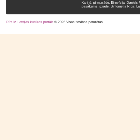
Kariņš
pirmizrāde
Eirovīzija
Daniels 
,
,
,
pasākums
izrāde
Sinfonietta Rīga
Li
,
,
,
Rīts.lv, Latvijas kultūras portāls
© 2026 Visas tiesības paturētas