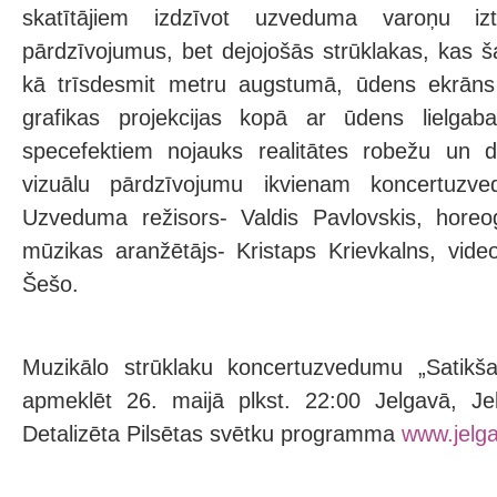
skatītājiem izdzīvot uzveduma varoņu iz
pārdzīvojumus, bet dejojošās strūklakas, kas š
kā trīsdesmit metru augstumā, ūdens ekrān
grafikas projekcijas kopā ar ūdens lielgab
specefektiem nojauks realitātes robežu un 
vizuālu pārdzīvojumu ikvienam koncertuzv
Uzveduma režisors- Valdis Pavlovskis, horeo
mūzikas aranžētājs- Kristaps Krievkalns, video
Šešo.
Muzikālo strūklaku koncertuzvedumu „Satikša
apmeklēt 26. maijā plkst. 22:00 Jelgavā, Je
Detalizēta Pilsētas svētku programma
www.jelga