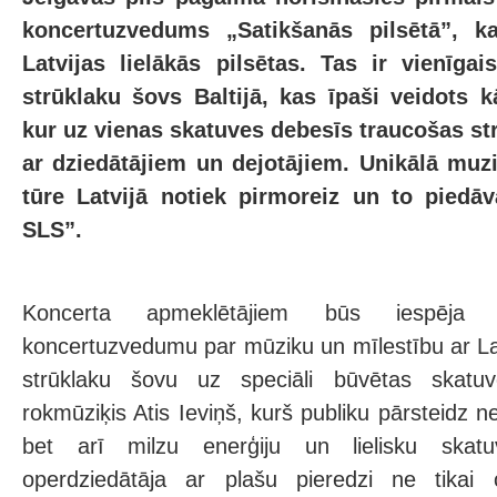
koncertuzvedums „Satikšanās pilsētā”, k
Latvijas lielākās pilsētas. Tas ir vienīgai
strūklaku šovs Baltijā, kas īpaši veidots 
kur uz vienas skatuves debesīs traucošas str
ar dziedātājiem un dejotājiem. Unikālā muz
tūre Latvijā notiek pirmoreiz un to pied
SLS”.
Koncerta apmeklētājiem būs iespēja v
koncertuzvedumu par mūziku un mīlestību ar Lat
strūklaku šovu uz speciāli būvētas skatu
rokmūziķis Atis Ieviņš, kurš publiku pārsteidz ne t
bet arī milzu enerģiju un lielisku skatu
operdziedātāja ar plašu pieredzi ne tikai 