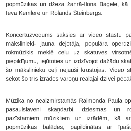
popmūzikas un džeza žanrā-Ilona Bagele, kā a
Ieva Kemlere un Rolands Šteinbergs.
Koncertuzvedums sāksies ar video stāstu pa
mākslinieki- jauna dejotāja, populāra operdz
rokmūziķis meklē ceļu uz skatuves virsot
piepildījumu, iejūtoties un izdzīvojot dažādu ska
šo mākslinieku ceļi nejauši krustojas. Video s
sekot šo trīs izrādes varoņu reālajai dzīvei pēc
Mūzika no neaizmirstamās Raimonda Paula ope
pasaulslaveni skaņdarbi, dziesmas un r
pazīstamiem mūzikliem un izrādēm, kā arī
popmūzikas balādes, papildinātas ar īpašu