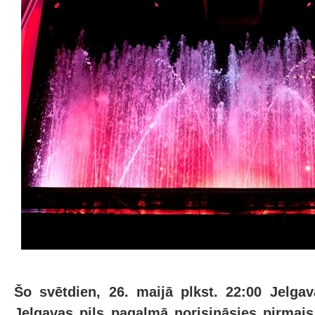
Šo svētdien, 26. maijā plkst. 22:00 Jelgav
Jelgavas pils pagalmā norisināsies pirmais