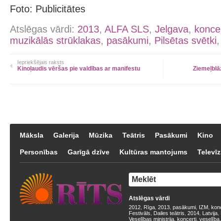
Foto: Publicitātes
Atslēgas vārdi:
2013
,
ALFA SLS
,
Jelgava
,
konce
muzikālās strūklakas
,
pasākumi
,
Pilsētas svētki
Iepriekšējais raksts
Kinoļaudis vēršas pie valdības ar manifestu
Ziemeļblā
Māksla
Galerija
Mūzika
Teātris
Pasākumi
Kino
Personības
Garīgā dzīve
Kultūras mantojums
Televīz
Atslēgas vārdi
2012
Rīga
2013
pasākumi
IZM
kon
,
,
,
,
,
Festivāls
Dailes teātris
2014
Latvija
,
,
,
,
Veselības ministrija
koncerti
veselība
,
,