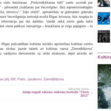
o vielu lietošanas. „Pretsmēķēšanas teltī” varēs uzzināt par
” - pilnveidot zināšanas par Vecmīlgrāvi. Bez iepriekšminētajām
ša slimnīcu”,” Zaļo stūrīti”, apmainīties ar grāmatām grāmatu
esē Vecmīlgrāvja teritorijā esošā Rīgas brīvosta, būs iespēja to
u informāciju par tās darbību. Vairāk nekā simts gadu laikā
bet viena palikusi nemainīga – braukšana ar zirgu pajūgiem – to
s Rīgas pašvaldības kultūras iestāžu apvienības kultūras centru
as skolas jaunie talanti un kultūras nama „Ziemeļblāzma”
avu varējumu demonstrēs uz otrās skatuves, dejot aicinās arī
Kultūr
s pilij 100
,
Parks
,
pasākumi
,
Ziemeļblāzma
Nākamais raksts
Jūnija nogalē sāksies mākslas festivāls "Cēsis
2013"