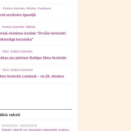
 ·
Kultūra ārzemēs
,
Mūzika
,
Pasākumi
nd uzstāsies Igaunijā
 ·
Kultūra ārzemēs
,
Māksla
rejā skatāma izstāde “Drošie horizonti:
laikmetīgā keramika”
 ·
Kino
,
Kultūra ārzemēs
ākas jau piektais Baltijas filmu festivāls
 ·
Kino
,
Kultūra ārzemēs
filmu festivāls Londonā – no 28. oktobra
ākie raksti
04/08/2026 ·
NEEKSISTE
Kāpēc vīrieši un sievietes internetā izvēlas