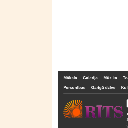
Māksla
Galerija
Mūzika
Te
Personības
Garīgā dzīve
Kul
F
V