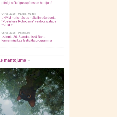
pilnīgi atšķirīgas spēles un hobijus?
04/08/2026 ·
Māksla
,
Muzeji
LNMM norisināsies mākslinieču dueta
“Poētiskais Robotisms” veidota izstāde
“AERO”
05/08/2026 ·
Pasākumi
Izziņota 26. Starptautiskā Baha
kamermūzikas festivāla programma
as mantojums