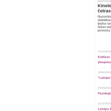
04/02/2026
Kinote
četras
Nacionāla
statistika
īpašus sa
četras vie
pirmoreiz
10/10/2024
Kultūras 
pieejamai
19/04/2024
“Latvijas
05/03/2024
Pasniegt
11/12/2023
Latvijas 