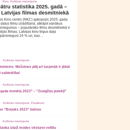
 ·
Kino
,
Kultūras mantojums
ātru statistika 2025. gadā –
 Latvijas filmas desmitniekā
is Kino centrs (NKC) apkopojis 2025. gada
s datus filmu izrādīšanā, atklājot vairākus
sniegumus – populārāko filmu desmitniekā ir
tējās filmas, Latvijas kino tirgus daļa
 pārsniegusi 24 % un, kas…
 ·
Kultūras mantojums
ministre: Mežotnes pilij arī turpmāk ir jābūt
 sabiedrībai
 ·
Kultūras mantojums
 gada monēta 2023” – “Zvaigžņu putekļi”
 ·
Kultūras mantojums
,
Pasākumi
as “Boņuks 2023” balvas
 ·
Kultūras mantojums
Banka izlaiž modes vēsturei veltītu