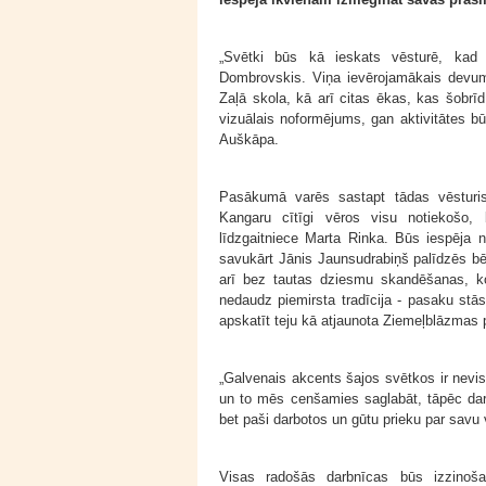
„Svētki būs kā ieskats vēsturē, kad 
Dombrovskis. Viņa ievērojamākais devums
Zaļā skola, kā arī citas ēkas, kas šobrī
vizuālais noformējums, gan aktivitātes b
Auškāpa.
Pasākumā varēs sastapt tādas vēsturi
Kangaru cītīgi vēros visu notiekošo,
līdzgaitniece Marta Rinka. Būs iespēja n
savukārt Jānis Jaunsudrabiņš palīdzēs b
arī bez tautas dziesmu skandēšanas, ko
nedaudz piemirsta tradīcija - pasaku stā
apskatīt teju kā atjaunota Ziemeļblāzmas pi
„Galvenais akcents šajos svētkos ir nevi
un to mēs cenšamies saglabāt, tāpēc darbn
bet paši darbotos un gūtu prieku par savu
Visas radošās darbnīcas būs izzino