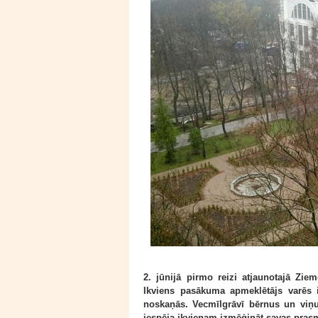
2. jūnijā pirmo reizi atjaunotajā Zie
Ikviens pasākuma apmeklētājs varēs 
noskaņās. Vecmīlgrāvī bērnus un viņu 
iespēja ikvienam izmēģināt savas prasm