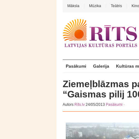
Māksla
Mūzika
Teātris
Kin
Pasākumi
Galerija
Kultūras 
Ziemeļblāzmas pa
“Gaismas pilij 10
Autors
Rīts.lv
24/05/2013
Pasākumi
·