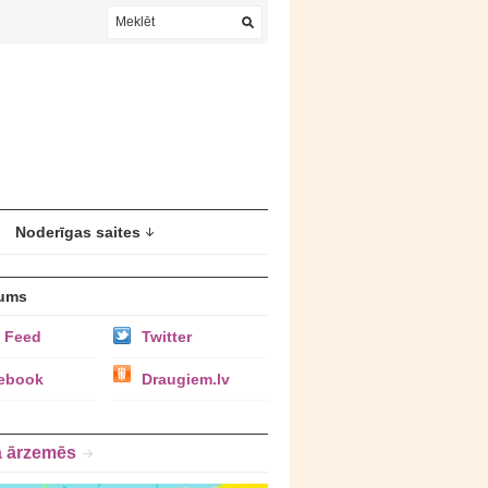
Noderīgas saites
ums
 Feed
Twitter
ebook
Draugiem.lv
a ārzemēs