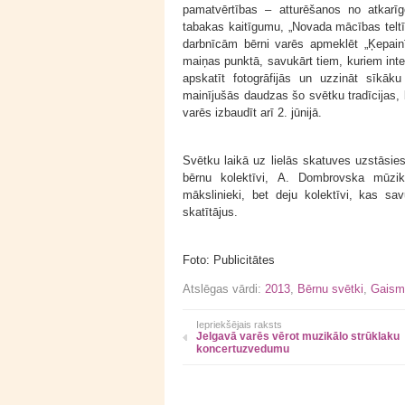
pamatvērtības – atturēšanos no atkarīg
tabakas kaitīgumu, „Novada mācības teltī
darbnīcām bērni varēs apmeklēt „Ķepainī
maiņas punktā, savukārt tiem, kuriem inter
apskatīt fotogrāfijās un uzzināt sīkāk
mainījušās daudzas šo svētku tradīcijas, 
varēs izbaudīt arī 2. jūnijā.
Svētku laikā uz lielās skatuves uzstāsie
bērnu kolektīvi, A. Dombrovska mūzik
mākslinieki, bet deju kolektīvi, kas s
skatītājus.
Foto: Publicitātes
Atslēgas vārdi:
2013
,
Bērnu svētki
,
Gaisma
Iepriekšējais raksts
Jelgavā varēs vērot muzikālo strūklaku
koncertuzvedumu