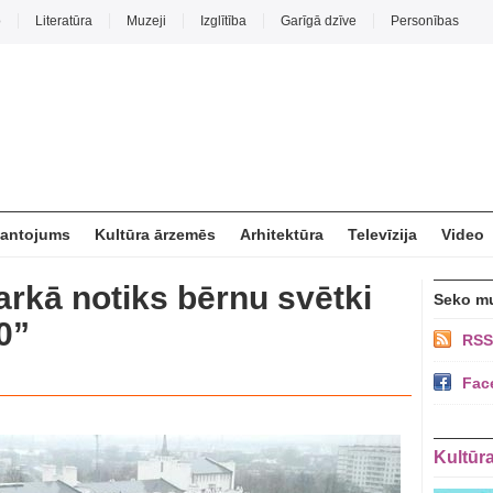
o
Literatūra
Muzeji
Izglītība
Garīgā dzīve
Personības
mantojums
Kultūra ārzemēs
Arhitektūra
Televīzija
Video
rkā notiks bērnu svētki
Seko m
0”
RSS
Fac
Kultūr