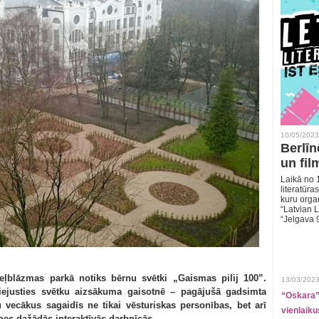
10/05/2023
Berlīn
un fil
Laikā no 1
literatūras
kuru organ
“Latvian L
“Jelgava 
meļblāzmas parkā notiks bērnu svētki „Gaismas pilij 100”.
13/03/2023
iejusties svētku aizsākuma gaisotnē – pagājušā gadsimta
“Oskara” 
vecākus sagaidīs ne tikai vēsturiskas personības, bet arī
vienlaiku
es dažādās interaktīvās darbnīcās.