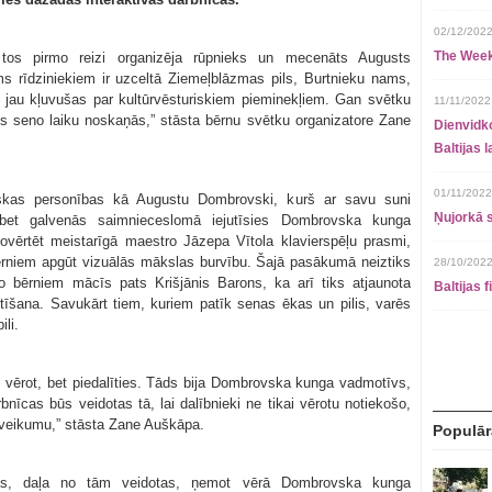
02/12/2022
The Week
tos pirmo reizi organizēja rūpnieks un mecenāts Augusts
 rīdziniekiem ir uzceltā Ziemeļblāzmas pils, Burtnieku nams,
d jau kļuvušas par kultūrvēsturiskiem pieminekļiem. Gan svētku
11/11/2022
ūs seno laiku noskaņās,” stāsta bērnu svētku organizatore Zane
Dienvidko
Baltijas 
01/11/2022
skas personības kā Augustu Dombrovski, kurš ar savu suni
Ņujorkā s
 bet galvenās saimnieceslomā iejutīsies Dombrovska kunga
ovērtēt meistarīgā maestro Jāzepa Vītola klavierspēļu prasmi,
ērniem apgūt vizuālās mākslas burvību. Šajā pasākumā neiztiks
28/10/2022
 bērniem mācīs pats Krišjānis Barons, ka arī tiks atjaunota
Baltijas 
stīšana. Savukārt tiem, kuriem patīk senas ēkas un pilis, varēs
li.
s vērot, bet piedalīties. Tāds bija Dombrovska kunga vadmotīvs,
īcas būs veidotas tā, lai dalībnieki ne tikai vērotu notiekošo,
 veikumu,” stāsta Zane Auškāpa.
Populār
šas, daļa no tām veidotas, ņemot vērā Dombrovska kunga