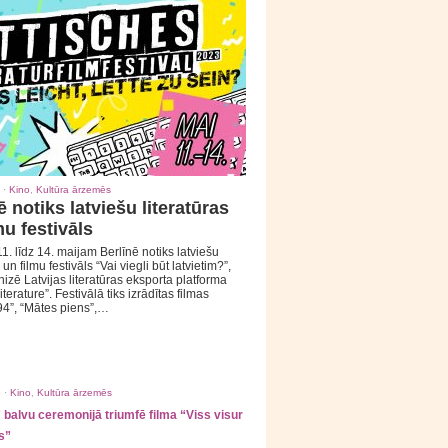
 ·
Kino
,
Kultūra ārzemēs
ē notiks latviešu literatūras
mu festivāls
1. līdz 14. maijam Berlīnē notiks latviešu
 un filmu festivāls “Vai viegli būt latvietim?”,
izē Latvijas literatūras eksporta platforma
iterature”. Festivālā tiks izrādītas filmas
94”, “Mātes piens”,…
 ·
Kino
,
Kultūra ārzemēs
balvu ceremonijā triumfē filma “Viss visur
s”