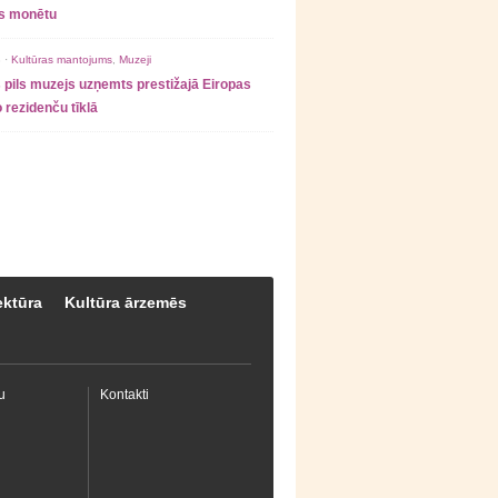
as monētu
 ·
Kultūras mantojums
,
Muzeji
 pils muzejs uzņemts prestižajā Eiropas
 rezidenču tīklā
ektūra
Kultūra ārzemēs
u
Kontakti