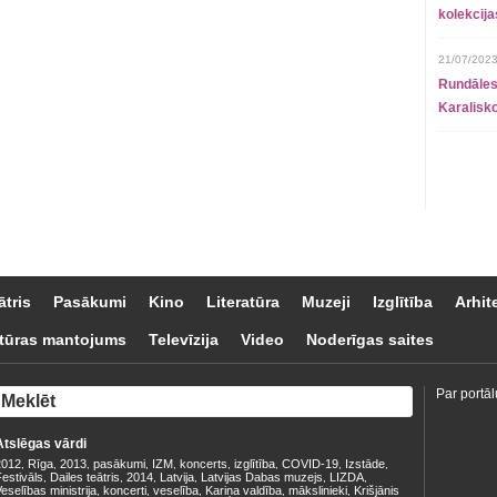
kolekcij
21/07/2023
Rundāles
Karalisko
ātris
Pasākumi
Kino
Literatūra
Muzeji
Izglītība
Arhit
tūras mantojums
Televīzija
Video
Noderīgas saites
Par portāl
Atslēgas vārdi
2012
Rīga
2013
pasākumi
IZM
koncerts
izglītība
COVID-19
Izstāde
,
,
,
,
,
,
,
,
,
estivāls
Dailes teātris
2014
Latvija
Latvijas Dabas muzejs
LIZDA
,
,
,
,
,
,
eselības ministrija
koncerti
veselība
Kariņa valdība
mākslinieki
Krišjānis
,
,
,
,
,