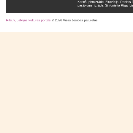
Kariņš
pirmizrāde
Eirovīzija
Daniels 
,
,
,
pasākums
izrāde
Sinfonietta Rīga
Li
,
,
,
Rīts.lv, Latvijas kultūras portāls
© 2026 Visas tiesības paturētas