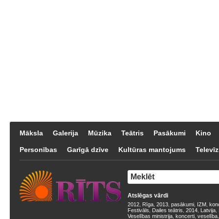
Māksla
Galerija
Mūzika
Teātris
Pasākumi
Kino
Personības
Garīgā dzīve
Kultūras mantojums
Televīz
Atslēgas vārdi
2012
Rīga
2013
pasākumi
IZM
kon
,
,
,
,
,
Festivāls
Dailes teātris
2014
Latvija
,
,
,
,
Veselības ministrija
koncerti
veselība
,
,