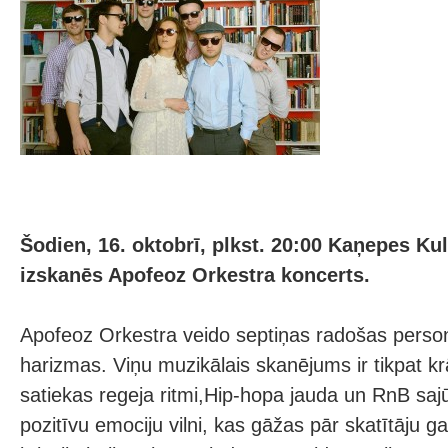
Šodien, 16. oktobrī, plkst. 20:00 Kaņepes Ku
izskanēs Apofeoz Orkestra koncerts.
Apofeoz Orkestra veido septiņas radošas person
harizmas. Viņu muzikālais skanējums ir tikpat krā
satiekas regeja ritmi,Hip-hopa jauda un RnB saj
pozitīvu emociju vilni, kas gāžas pār skatītāju g