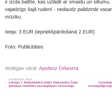
ir izcila ballīte, kas uzlādē ar smaidu un siltumu.
vajadzīgs šajā rudenī - nedaudz paildzināt vasar
mūziku.
Ieeja: 3 EUR (iepriekšpārdošanā 2 EUR)
Foto: Publicitātes
Atslēgas vārdi:
Apofeoz Orkestra
Iepriekšējais raksts
Latvijas 1. Rokkafejnīcā notiks Aleksandra Čaka
Uzveduma
piemiņas nozīmītes pasniegšanas ceremonija
scenogrāfija ieg