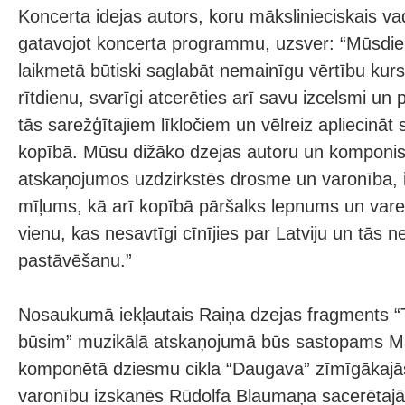
Koncerta idejas autors, koru mākslinieciskais va
gatavojot koncerta programmu, uzsver: “Mūsdie
laikmetā būtiski saglabāt nemainīgu vērtību kur
rītdienu, svarīgi atcerēties arī savu izcelsmi un 
tās sarežģītajiem līkločiem un vēlreiz apliecināt 
kopībā. Mūsu dižāko dzejas autoru un komponis
atskaņojumos uzdzirkstēs drosme un varonība, 
mīļums, kā arī kopībā pāršalks lepnums un varen
vienu, kas nesavtīgi cīnījies par Latviju un tās n
pastāvēšanu.”
Nosaukumā iekļautais Raiņa dzejas fragments “
būsim” muzikālā atskaņojumā būs sastopams M
komponētā dziesmu cikla “Daugava” zīmīgākajās
varonību izskanēs Rūdolfa Blaumaņa sacerētaj