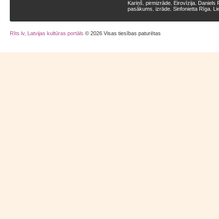
Kariņš
pirmizrāde
Eirovīzija
Daniels 
,
,
,
pasākums
izrāde
Sinfonietta Rīga
Li
,
,
,
Rīts.lv, Latvijas kultūras portāls
© 2026 Visas tiesības paturētas