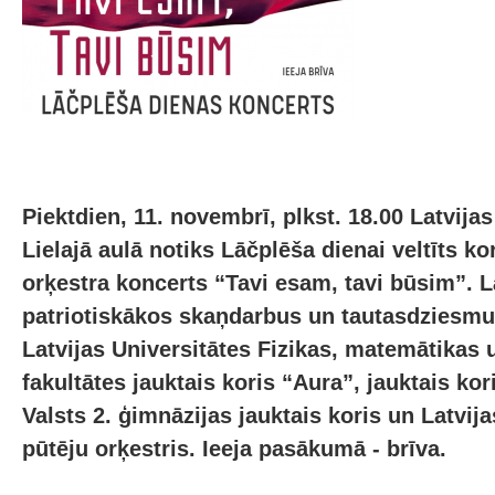
Piektdien, 11. novembrī, plkst. 18.00 Latvijas
Lielajā aulā notiks Lāčplēša dienai veltīts ko
orķestra koncerts “Tavi esam, tavi būsim”. 
patriotiskākos skaņdarbus un tautasdziesmu 
Latvijas Universitātes Fizikas, matemātikas 
fakultātes jauktais koris “Aura”, jauktais ko
Valsts 2. ģimnāzijas jauktais koris un Latvij
pūtēju orķestris. Ieeja pasākumā - brīva.