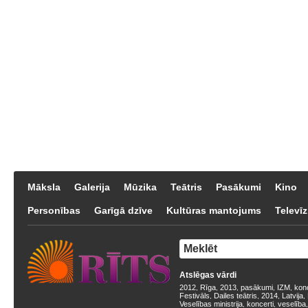
Māksla
Galerija
Mūzika
Teātris
Pasākumi
Kino
Personības
Garīgā dzīve
Kultūras mantojums
Televīz
Atslēgas vārdi
2012
Rīga
2013
pasākumi
IZM
kon
,
,
,
,
,
Festivāls
Dailes teātris
2014
Latvija
,
,
,
,
Veselības ministrija
koncerti
veselība
,
,