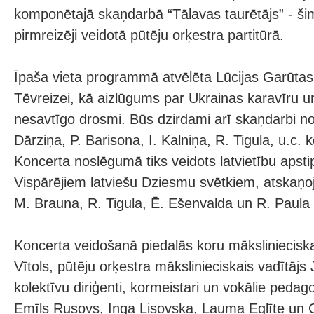
komponētajā skaņdarbā “Tālavas taurētājs” - 
pirmreizēji veidotā pūtēju orķestra partitūrā.
Īpaša vieta programmā atvēlēta Lūcijas Garūtas 
Tēvreizei, kā aizlūgums par Ukrainas karavīru un
nesavtīgo drosmi. Būs dzirdami arī skaņdarbi no
Dārziņa, P. Barisona, I. Kalniņa, R. Tigula, u.c.
Koncerta noslēgumā tiks veidots latvietību apstip
Vispārējiem latviešu Dziesmu svētkiem, atskaņo
M. Brauna, R. Tigula, Ē. Ešenvalda un R. Paula
Koncerta veidošanā piedalās koru mākslinieciska
Vītols, pūtēju orķestra mākslinieciskais vadītājs 
kolektīvu diriģenti, kormeistari un vokālie ped
Emīls Rusovs, Inga Lisovska, Lauma Eglīte un G