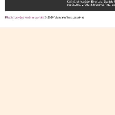
Kariņš
pirmizrāde
Eirovīzija
Daniels 
,
,
,
pasākums
izrāde
Sinfonietta Rīga
Li
,
,
,
Rīts.lv, Latvijas kultūras portāls
© 2026 Visas tiesības paturētas