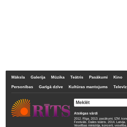
Māksla
Galerija
Mūzika
Teātris
Pasākumi
Kino
Personības
Garīgā dzīve
Kultūras mantojums
Televīz
Atslēgas vārdi
2012
Rīga
2013
pasākumi
IZM
kon
,
,
,
,
,
Festivāls
Dailes teātris
2014
Latvija
,
,
,
,
Veselības ministrija
koncerti
veselība
,
,