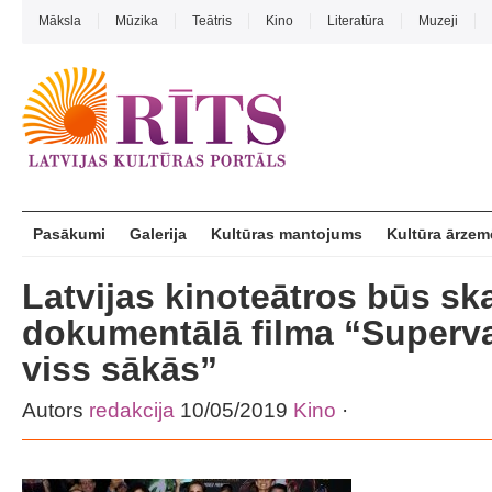
Māksla
Mūzika
Teātris
Kino
Literatūra
Muzeji
Pasākumi
Galerija
Kultūras mantojums
Kultūra ārzem
Latvijas kinoteātros būs s
dokumentālā filma “Superva
viss sākās”
Autors
redakcija
10/05/2019
Kino
·