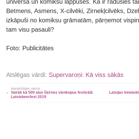
universā un komiksu lappusēs. Kā ir radušies tā
Betmens, Asmens, X-cilvēki, Zirnekļcilvēks, Dzelz
izkāpuši no komiksu grāmatām, pārņemot vispir
tam visu pasauli?
Foto: Publicitātes
Atslēgas vārdi:
Supervaroņi: Kā viss sākās
Iepriekšējais raksts
Vairāk kā 500 alus šķirnes vienkopus festivālā
Latvijas kinoteā
Latviabeerfest 2019