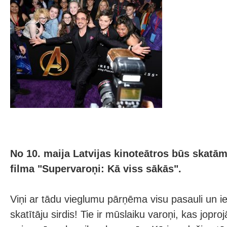
No 10. maija Latvijas kinoteātros būs skat
filma "Supervaroņi: Kā viss sākās".
Viņi ar tādu vieglumu pārņēma visu pasauli un i
skatītāju sirdis! Tie ir mūslaiku varoņi, kas jopr