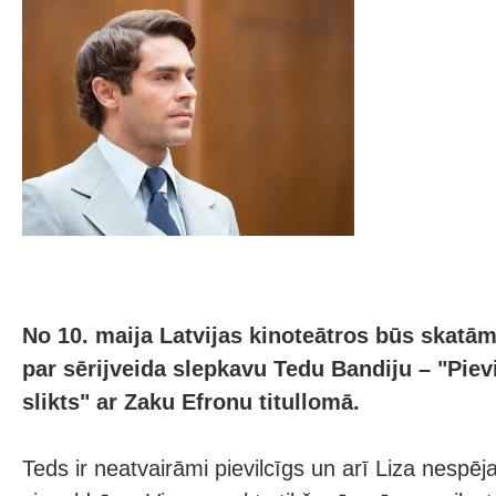
No 10. maija Latvijas kinoteātros būs skatā
par sērijveida slepkavu Tedu Bandiju – "Piev
slikts" ar Zaku Efronu titullomā.
Teds ir neatvairāmi pievilcīgs un arī Liza nespēja