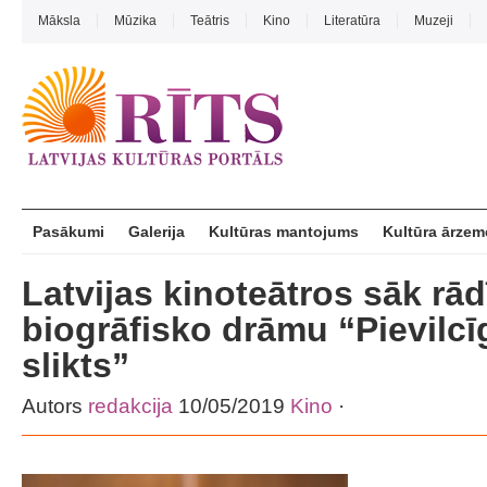
Māksla
Mūzika
Teātris
Kino
Literatūra
Muzeji
Pasākumi
Galerija
Kultūras mantojums
Kultūra ārzem
Latvijas kinoteātros sāk rād
biogrāfisko drāmu “Pievilcī
slikts”
Autors
redakcija
10/05/2019
Kino
·