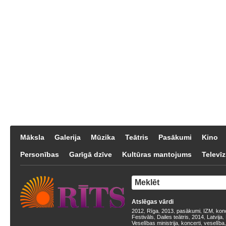
Māksla
Galerija
Mūzika
Teātris
Pasākumi
Kino
Personības
Garīgā dzīve
Kultūras mantojums
Televīz
Atslēgas vārdi
2012
Rīga
2013
pasākumi
IZM
kon
,
,
,
,
,
Festivāls
Dailes teātris
2014
Latvija
,
,
,
,
Veselības ministrija
koncerti
veselība
,
,