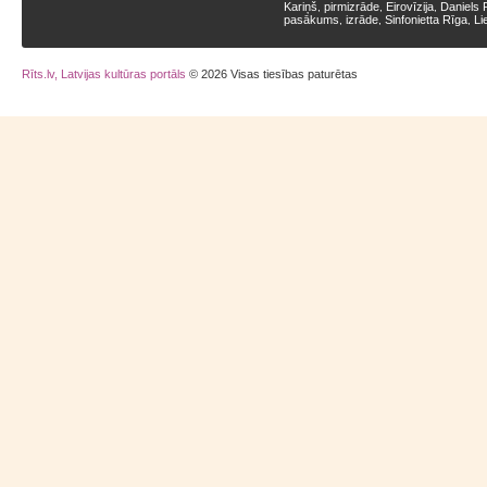
Kariņš
pirmizrāde
Eirovīzija
Daniels 
,
,
,
pasākums
izrāde
Sinfonietta Rīga
Li
,
,
,
Rīts.lv, Latvijas kultūras portāls
© 2026 Visas tiesības paturētas