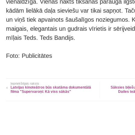
vienaldzīga. Vienas nakts tikšanās pārauga ilgst
kādām lielākā daļa sieviešu var tikai sapņot. Ta
un viņš tiek apvainots šaušalīgos noziegumos. Kā
maigais, elegantais un gudrais vīrietis ir sērijve
mīļais Teds. Teds Bandijs.
Foto: Publicitātes
Iepriekšējais raksts
Latvijas kinoteātros būs skatāma dokumentālā
Sāksies biļeš
filma "Supervaroņi: Kā viss sākās"
Dailes te