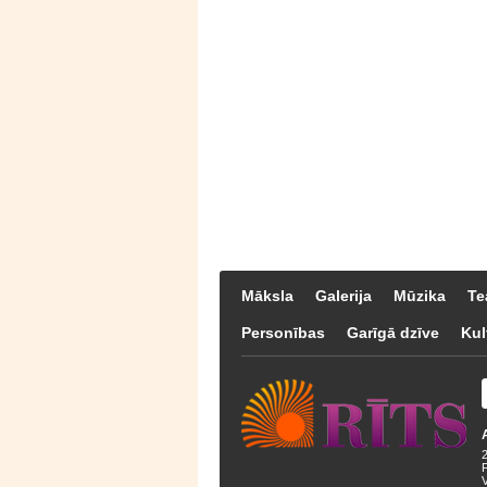
Māksla
Galerija
Mūzika
Te
Personības
Garīgā dzīve
Kul
F
V