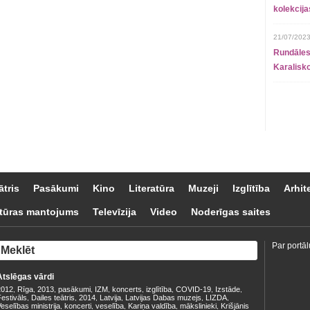
kolekcij
21/07/2023
Rundāles
Karalisko
ātris
Pasākumi
Kino
Literatūra
Muzeji
Izglītība
Arhit
tūras mantojums
Televīzija
Video
Noderīgas saites
Par portāl
Atslēgas vārdi
2012
Rīga
2013
pasākumi
IZM
koncerts
izglītība
COVID-19
Izstāde
,
,
,
,
,
,
,
,
,
estivāls
Dailes teātris
2014
Latvija
Latvijas Dabas muzejs
LIZDA
,
,
,
,
,
,
eselības ministrija
koncerti
veselība
Kariņa valdība
mākslinieki
Krišjānis
,
,
,
,
,