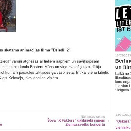
s skatāma animācijas filma "Dziedi! 2".
10/05/2023
Berlīn
Dziedi!” varoņi atgriežas ar lieliem sapņiem un saviļņojošām
un fil
mistiskais koala Basters Mūns un viņa zvaigžņu izpildītāju
tikumam pasaules izklaides galvaspilsētā. Ir tikai viena ķibele:
Laikā no 1
Klejs Kelovejs, pievienoties viņiem.
literatūras
kuru organ
“Latvian L
“Jelgava 
13/03/2023
Nākamais raksts
Šova “X Faktors” dalībnieki sniegs
“Oskara” 
dē
Ziemassvētku koncertu
vienlaiku