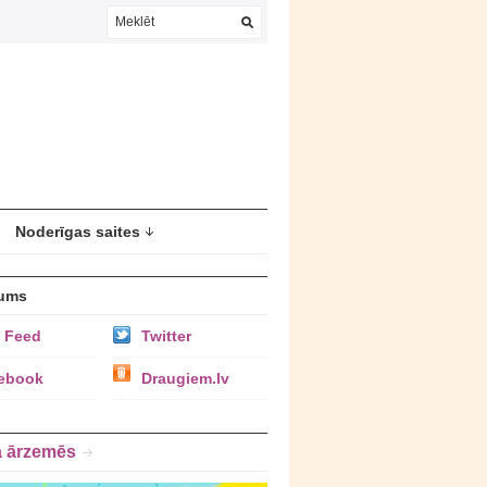
Noderīgas saites
ums
 Feed
Twitter
ebook
Draugiem.lv
a ārzemēs