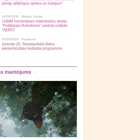
pilnīgi atšķirīgas spēles un hobijus?
04/08/2026 ·
Māksla
,
Muzeji
LNMM norisināsies mākslinieču dueta
“Poētiskais Robotisms” veidota izstāde
“AERO”
05/08/2026 ·
Pasākumi
Izziņota 26. Starptautiskā Baha
kamermūzikas festivāla programma
as mantojums