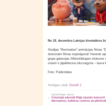
No 18. decembra Latvijas kinoteātros bū
Studijas “Illumination” animācijas filmas “
dziesmām filmas turpinājumā! Vienmēr opti
grupa gatavojas žilbinošākajam skatuves no
viņiem ir jāpārliecina rokzvaigzne – lauva 
Foto: Publicitātes
Atslēgas vārdi:
Dziedi! 2
Iepriekšējais raksts
Ceturtajā adventē Rīgā skanēs koncerti
dievnamos, kultūras centros un pilsētvi