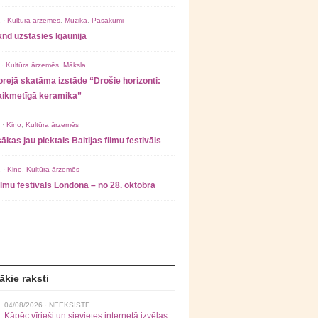
 ·
Kultūra ārzemēs
,
Mūzika
,
Pasākumi
nd uzstāsies Igaunijā
 ·
Kultūra ārzemēs
,
Māksla
rejā skatāma izstāde “Drošie horizonti:
laikmetīgā keramika”
 ·
Kino
,
Kultūra ārzemēs
ākas jau piektais Baltijas filmu festivāls
 ·
Kino
,
Kultūra ārzemēs
filmu festivāls Londonā – no 28. oktobra
ākie raksti
04/08/2026 ·
NEEKSISTE
Kāpēc vīrieši un sievietes internetā izvēlas