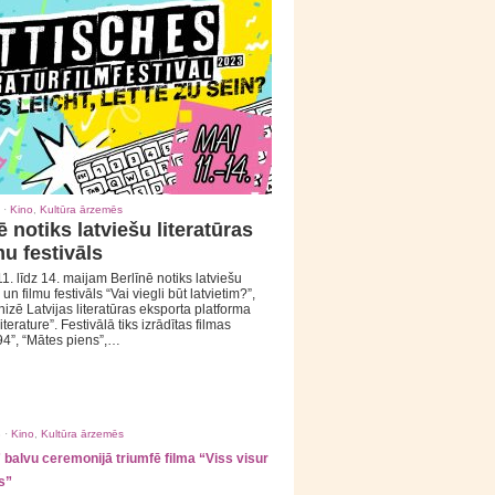
 ·
Kino
,
Kultūra ārzemēs
ē notiks latviešu literatūras
mu festivāls
1. līdz 14. maijam Berlīnē notiks latviešu
 un filmu festivāls “Vai viegli būt latvietim?”,
izē Latvijas literatūras eksporta platforma
iterature”. Festivālā tiks izrādītas filmas
94”, “Mātes piens”,…
 ·
Kino
,
Kultūra ārzemēs
balvu ceremonijā triumfē filma “Viss visur
s”