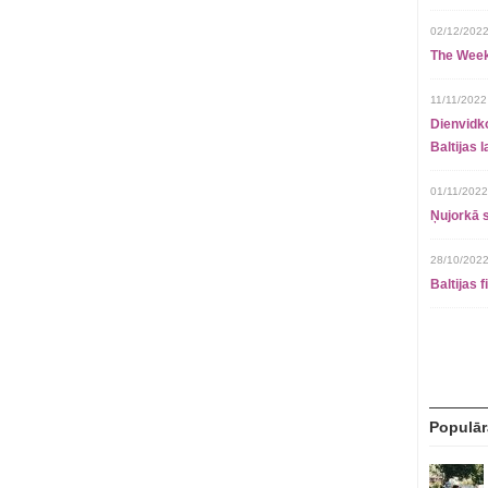
02/12/2022
The Week
11/11/2022
Dienvidko
Baltijas 
01/11/2022
Ņujorkā s
28/10/2022
Baltijas 
Populār