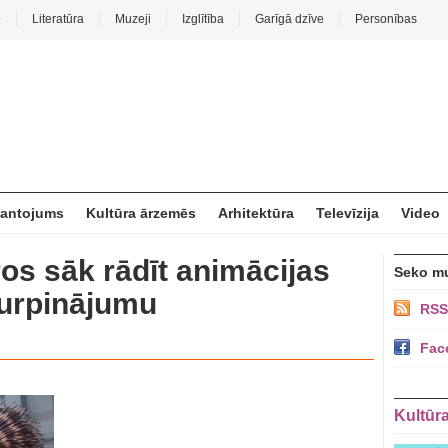
o
Literatūra
Muzeji
Izglītība
Garīgā dzīve
Personības
mantojums
Kultūra ārzemēs
Arhitektūra
Televīzija
Video
ros sāk rādīt animācijas
Seko m
turpinājumu
RSS
Fac
Kultūr