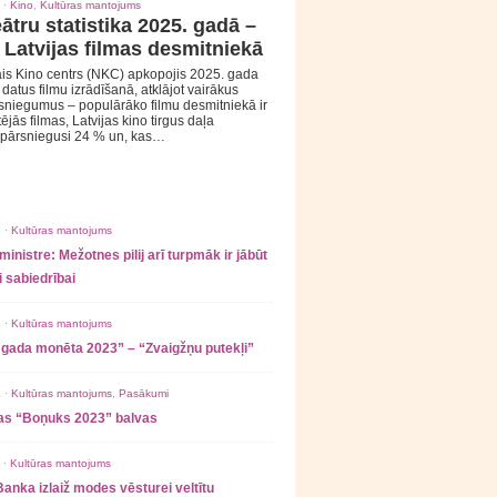
 ·
Kino
,
Kultūras mantojums
ātru statistika 2025. gadā –
 Latvijas filmas desmitniekā
is Kino centrs (NKC) apkopojis 2025. gada
s datus filmu izrādīšanā, atklājot vairākus
sniegumus – populārāko filmu desmitniekā ir
tējās filmas, Latvijas kino tirgus daļa
 pārsniegusi 24 % un, kas…
 ·
Kultūras mantojums
ministre: Mežotnes pilij arī turpmāk ir jābūt
 sabiedrībai
 ·
Kultūras mantojums
 gada monēta 2023” – “Zvaigžņu putekļi”
 ·
Kultūras mantojums
,
Pasākumi
as “Boņuks 2023” balvas
 ·
Kultūras mantojums
Banka izlaiž modes vēsturei veltītu