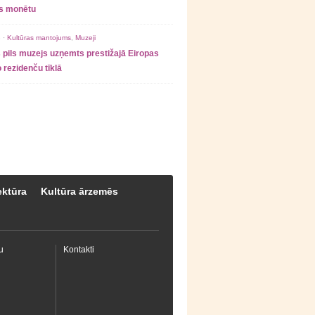
as monētu
 ·
Kultūras mantojums
,
Muzeji
 pils muzejs uzņemts prestižajā Eiropas
 rezidenču tīklā
ektūra
Kultūra ārzemēs
u
Kontakti