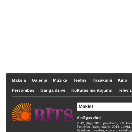
Māksla
Galerija
Mūzika
Teātris
Pasākumi
Kino
Personības
Garīgā dzīve
Kultūras mantojums
Televīz
Atslēgas vārdi
2012
Rīga
2013
pasākumi
IZM
kon
,
,
,
,
,
Festivāls
Dailes teātris
2014
Latvija
,
,
,
,
Veselības ministrija
koncerti
veselība
,
,