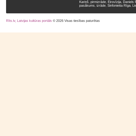
Kariņš
pirmizrāde
Eirovīzija
Daniels 
,
,
,
pasākums
izrāde
Sinfonietta Rīga
Li
,
,
,
Rīts.lv, Latvijas kultūras portāls
© 2026 Visas tiesības paturētas