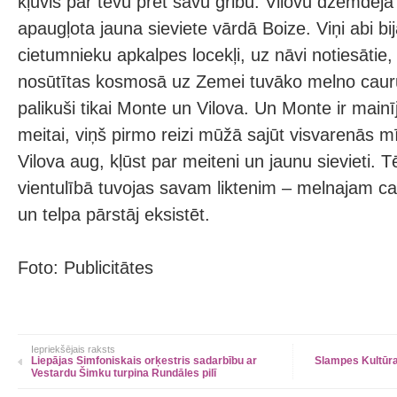
kļuvis par tēvu pret savu gribu. Vilovu dzemdē
apaugļota jauna sieviete vārdā Boize. Viņi abi b
cietumnieku apkalpes locekļi, uz nāvi notiesātie,
nosūtītas kosmosā uz Zemei tuvāko melno caur
palikuši tikai Monte un Vilova. Un Monte ir mainīj
meitai, viņš pirmo reizi mūžā sajūt visvarenās m
Vilova aug, kļūst par meiteni un jaunu sievieti. 
vientulībā tuvojas savam liktenim – melnajam c
un telpa pārstāj eksistēt.
Foto: Publicitātes
Iepriekšējais raksts
Liepājas Simfoniskais orķestris sadarbību ar
Slampes Kultūras
Vestardu Šimku turpina Rundāles pilī