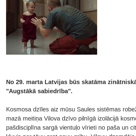
No 29. marta Latvijas būs skatāma zinātnisk
"Augstākā sabiedrība".
Kosmosa dzīles aiz mūsu Saules sistēmas robe
mazā meitiņa Vilova dzīvo pilnīgā izolācijā kosm
pašdisciplīna sargā vientuļo vīrieti no paša un ci