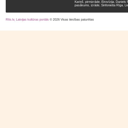
Kariņš
pirmizrāde
Eirovīzija
Daniels 
,
,
,
pasākums
izrāde
Sinfonietta Rīga
Li
,
,
,
Rīts.lv, Latvijas kultūras portāls
© 2026 Visas tiesības paturētas