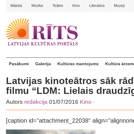
Māksla
Mūzika
Teātris
Kino
Literatūra
Muzeji
Pasākumi
Galerija
Kultūras mantojums
Kultūra ārzem
Latvijas kinoteātros sāk rā
filmu “LDM: Lielais draudzīg
Autors
redakcija
01/07/2016
Kino
·
[caption id="attachment_22038" align="alignnon