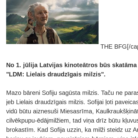
THE BFG[/cap
No 1. jūlija Latvijas kinoteātros būs skatām
"LDM: Lielais draudzīgais milzis".
Mazo bāreni Sofiju sagūsta milzis. Taču ne para
jeb Lielais draudzīgais milzis. Sofijai ļoti paveicas
vidū būtu aiznesuši Miesasrīma, Kaulkraukšķināt
cilvēkpupu-ēdājmilžiem, tad viņa drīz būtu kļuvu
brokastīm. Kad Sofija uzzin, ka milži steidz uz An