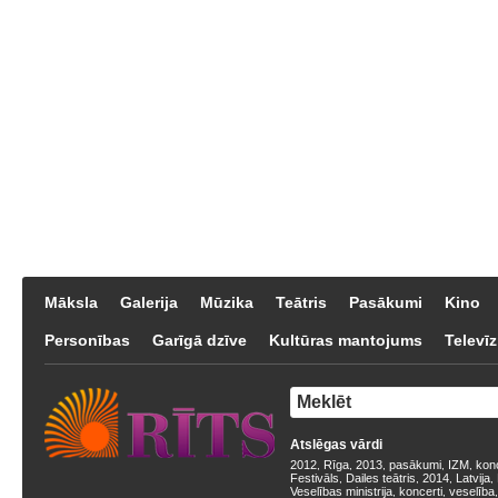
Māksla
Galerija
Mūzika
Teātris
Pasākumi
Kino
Personības
Garīgā dzīve
Kultūras mantojums
Televīz
Atslēgas vārdi
2012
Rīga
2013
pasākumi
IZM
kon
,
,
,
,
,
Festivāls
Dailes teātris
2014
Latvija
,
,
,
,
Veselības ministrija
koncerti
veselība
,
,