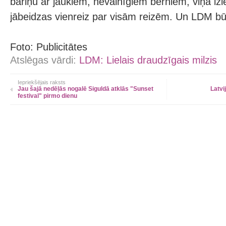
bariņu ar jaukiem, nevainīgiem bērniem, viņa izl
jābeidzas vienreiz par visām reizēm. Un LDM būs
Foto: Publicitātes
Atslēgas vārdi:
LDM: Lielais draudzīgais milzis
Iepriekšējais raksts
Jau šajā nedēļās nogalē Siguldā atklās "Sunset
Latvi
festival" pirmo dienu