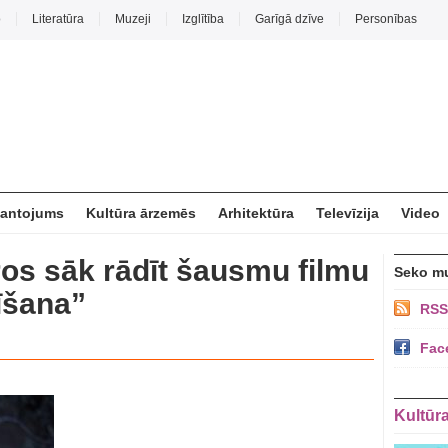
o
Literatūra
Muzeji
Izglītība
Garīgā dzīve
Personības
mantojums
Kultūra ārzemēs
Arhitektūra
Televīzija
Video
ros sāk rādīt šausmu filmu
Seko m
īšana”
RSS
Fac
Kultūr