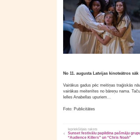
No 11. augusta Latvijas kinoteātros sāk
Vairākus gadus pēc meitiņas traģiskās nā
vairākas meitenītes no bāreņu nama. Taču v
lelles Anabellas upuriem…
Foto: Publicitātes
Iepriekšējais raksts
Sunset festivālu papildina pašmāju grup
“Audience Killers” un “Chris Noah”