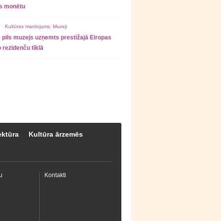
as monētu
 ·
Kultūras mantojums
,
Muzeji
 pils muzejs uzņemts prestižajā Eiropas
 rezidenču tīklā
ektūra
Kultūra ārzemēs
u
Kontakti