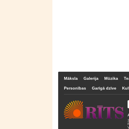
Māksla
Galerija
Mūzika
Te
Personības
Garīgā dzīve
Kul
F
V