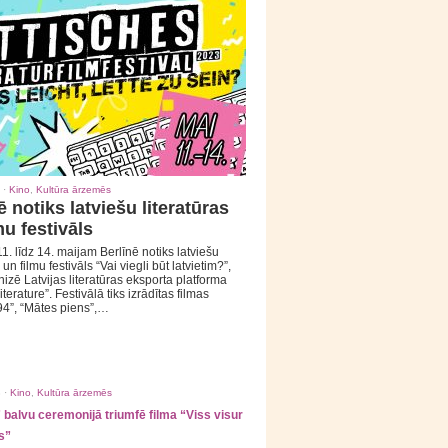
 ·
Kino
,
Kultūra ārzemēs
ē notiks latviešu literatūras
mu festivāls
1. līdz 14. maijam Berlīnē notiks latviešu
 un filmu festivāls “Vai viegli būt latvietim?”,
izē Latvijas literatūras eksporta platforma
iterature”. Festivālā tiks izrādītas filmas
94”, “Mātes piens”,…
 ·
Kino
,
Kultūra ārzemēs
balvu ceremonijā triumfē filma “Viss visur
s”