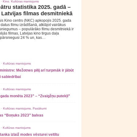
 ·
Kino
,
Kultūras mantojums
ātru statistika 2025. gadā –
 Latvijas filmas desmitniekā
is Kino centrs (NKC) apkopojis 2025. gada
s datus filmu izrādīšanā, atklājot vairākus
sniegumus – populārāko filmu desmitniekā ir
tējās filmas, Latvijas kino tirgus daļa
 pārsniegusi 24 % un, kas…
 ·
Kultūras mantojums
ministre: Mežotnes pilij arī turpmāk ir jābūt
 sabiedrībai
 ·
Kultūras mantojums
 gada monēta 2023” – “Zvaigžņu putekļi”
 ·
Kultūras mantojums
,
Pasākumi
as “Boņuks 2023” balvas
 ·
Kultūras mantojums
Banka izlaiž modes vēsturei veltītu