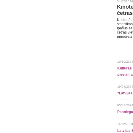
04/02/2026
Kinote
četras
Nacionāla
statistika
īpašus sa
četras vie
pirmoreiz
10/10/2024
Kultūras 
pieejamai
19/04/2024
“Latvijas
05/03/2024
Pasniegt
11/12/2023
Latvijas 