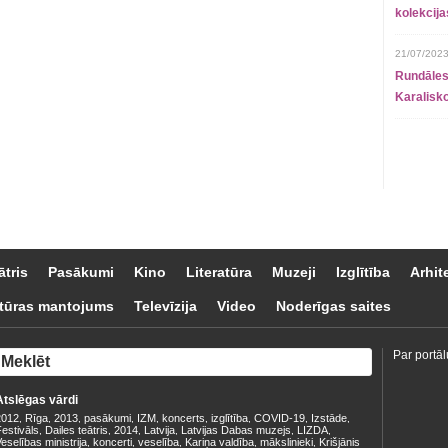
kolekcij
21/07/2023
Rundāles
Karalisko
ātris
Pasākumi
Kino
Literatūra
Muzeji
Izglītība
Arhit
tūras mantojums
Televīzija
Video
Noderīgas saites
Par portāl
Atslēgas vārdi
2012
Rīga
2013
pasākumi
IZM
koncerts
izglītība
COVID-19
Izstāde
,
,
,
,
,
,
,
,
,
estivāls
Dailes teātris
2014
Latvija
Latvijas Dabas muzejs
LIZDA
,
,
,
,
,
,
eselības ministrija
koncerti
veselība
Kariņa valdība
mākslinieki
Krišjānis
,
,
,
,
,