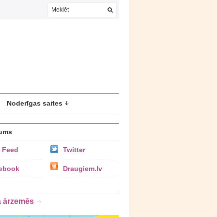
Noderīgas saites
ums
 Feed
Twitter
ebook
Draugiem.lv
a ārzemēs