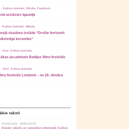
 ·
Kultūra ārzemēs
,
Mūzika
,
Pasākumi
nd uzstāsies Igaunijā
 ·
Kultūra ārzemēs
,
Māksla
rejā skatāma izstāde “Drošie horizonti:
laikmetīgā keramika”
 ·
Kino
,
Kultūra ārzemēs
ākas jau piektais Baltijas filmu festivāls
 ·
Kino
,
Kultūra ārzemēs
filmu festivāls Londonā – no 28. oktobra
ākie raksti
04/08/2026 ·
NEEKSISTE
Kāpēc vīrieši un sievietes internetā izvēlas