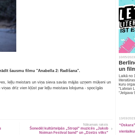
10/05/2023
Berlīn
un fil
 rādīt šausmu filmu "Anabella 2: Radīšana".
Laikā no 1
literatūras
ves, leļļu meistars un viņa sieva savās mājās uzņem mūķeni un
kuru organ
iņas drīz vien kļūst par leļļu meistara lolojuma - spocīgās
“Latvian L
“Jelgava 
13/03/2023
Nākamais raksts
“Oskara” 
u
Šonedēļ kultūrtelpās „Stropi” muzicēs „Jakob
vienlaiku
Noiman Festival band” un „Dzelzs vilks”