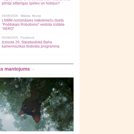
pilnīgi atšķirīgas spēles un hobijus?
04/08/2026 ·
Māksla
,
Muzeji
LNMM norisināsies mākslinieču dueta
“Poētiskais Robotisms” veidota izstāde
“AERO”
05/08/2026 ·
Pasākumi
Izziņota 26. Starptautiskā Baha
kamermūzikas festivāla programma
as mantojums