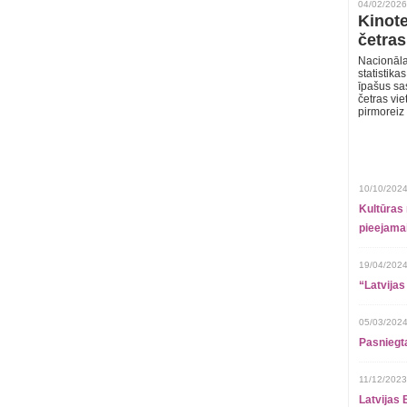
04/02/2026
Kinote
četras
Nacionāla
statistika
īpašus sa
četras vie
pirmoreiz
10/10/2024
Kultūras 
pieejamai
19/04/2024
“Latvijas
05/03/2024
Pasniegt
11/12/2023
Latvijas 