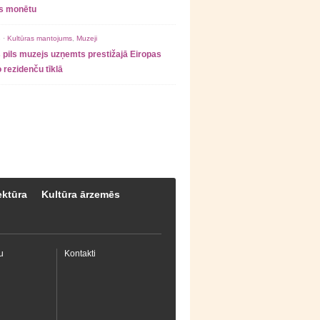
as monētu
 ·
Kultūras mantojums
,
Muzeji
 pils muzejs uzņemts prestižajā Eiropas
 rezidenču tīklā
ektūra
Kultūra ārzemēs
u
Kontakti