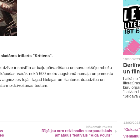
skatāms trilleris "Kritiens".
10/05/2023
Berlīn
dzīve ir saistīta ar baiļu pārvarēšanu un savu iekšējo robežu
un fil
uzkāpušas vairāk nekā 600 metru augstumā nomaļa un pamesta
Laikā no 1
s atgriezties lejā. Tagad Bekijas un Hanteres draudzība un
literatūras
jušam izdzīvošanas testam.
kuru organ
“Latvian L
“Jelgava 
13/03/2023
Nākamais raksts
“Oskara” 
as
Rīgā jau otro reizi notiks starptautiskais
nēs
amatalus festivāls “Rīga Pours”
vienlaiku