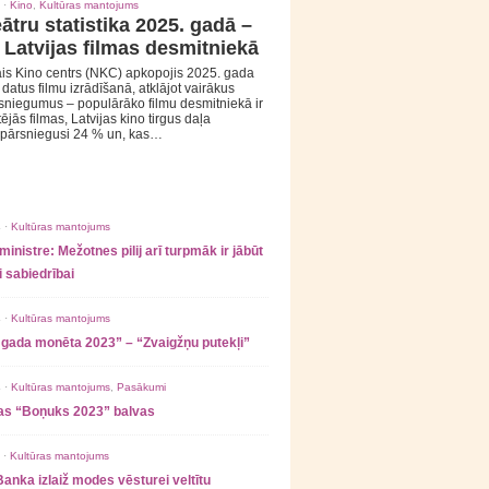
 ·
Kino
,
Kultūras mantojums
ātru statistika 2025. gadā –
 Latvijas filmas desmitniekā
is Kino centrs (NKC) apkopojis 2025. gada
s datus filmu izrādīšanā, atklājot vairākus
sniegumus – populārāko filmu desmitniekā ir
tējās filmas, Latvijas kino tirgus daļa
 pārsniegusi 24 % un, kas…
 ·
Kultūras mantojums
ministre: Mežotnes pilij arī turpmāk ir jābūt
 sabiedrībai
 ·
Kultūras mantojums
 gada monēta 2023” – “Zvaigžņu putekļi”
 ·
Kultūras mantojums
,
Pasākumi
as “Boņuks 2023” balvas
 ·
Kultūras mantojums
Banka izlaiž modes vēsturei veltītu