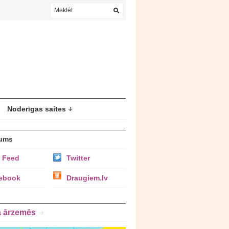
Noderīgas saites
ums
 Feed
Twitter
ebook
Draugiem.lv
a ārzemēs