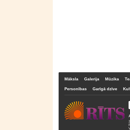
Māksla
Galerija
Mūzika
Te
Personības
Garīgā dzīve
Kul
F
V