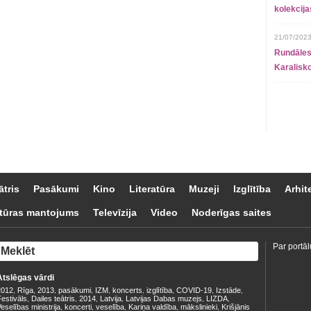
kolekcij
21/07/2023
Rundāles
Karalisko
ātris
Pasākumi
Kino
Literatūra
Muzeji
Izglītība
Arhit
tūras mantojums
Televīzija
Video
Noderīgas saites
Par portāl
Atslēgas vārdi
2012
Rīga
2013
pasākumi
IZM
koncerts
izglītība
COVID-19
Izstāde
,
,
,
,
,
,
,
,
,
estivāls
Dailes teātris
2014
Latvija
Latvijas Dabas muzejs
LIZDA
,
,
,
,
,
,
eselības ministrija
koncerti
veselība
Kariņa valdība
mākslinieki
Krišjānis
,
,
,
,
,