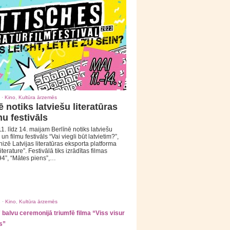
 ·
Kino
,
Kultūra ārzemēs
ē notiks latviešu literatūras
mu festivāls
1. līdz 14. maijam Berlīnē notiks latviešu
 un filmu festivāls “Vai viegli būt latvietim?”,
izē Latvijas literatūras eksporta platforma
iterature”. Festivālā tiks izrādītas filmas
94”, “Mātes piens”,…
 ·
Kino
,
Kultūra ārzemēs
balvu ceremonijā triumfē filma “Viss visur
s”