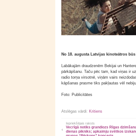
No 18. augusta Latvijas kinoteātros būs 
Labākajām draudzenēm Bekijai un Hanterei 
pārkāpšanu. Taču pēc tam, kad viņas ir 
radio torņa virsotnē, viņām vairs neizdoda
kāpšanas prasme tiks pakļautas vēl nebi
Foto: Publicitātes
Atslēgas vārdi:
Kritiens
Iepriekšējais raksts
Vecrīgā notiks grandiozs Rīgas dzimšan
dienas pikniks; apkaimju svētkos izska
grupas “Pērkons” koncerts