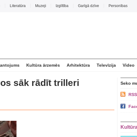
o
Literatūra
Muzeji
Izglītība
Garīgā dzīve
Personības
mantojums
Kultūra ārzemēs
Arhitektūra
Televīzija
Video
os sāk rādīt trilleri
Seko m
RSS
Fac
Kultūr