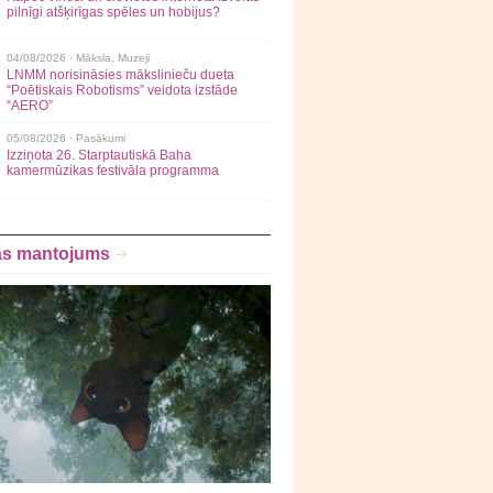
pilnīgi atšķirīgas spēles un hobijus?
04/08/2026 ·
Māksla
,
Muzeji
LNMM norisināsies mākslinieču dueta
“Poētiskais Robotisms” veidota izstāde
“AERO”
05/08/2026 ·
Pasākumi
Izziņota 26. Starptautiskā Baha
kamermūzikas festivāla programma
as mantojums