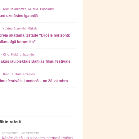
 ·
Kultūra ārzemēs
,
Mūzika
,
Pasākumi
nd uzstāsies Igaunijā
 ·
Kultūra ārzemēs
,
Māksla
rejā skatāma izstāde “Drošie horizonti:
laikmetīgā keramika”
 ·
Kino
,
Kultūra ārzemēs
ākas jau piektais Baltijas filmu festivāls
 ·
Kino
,
Kultūra ārzemēs
filmu festivāls Londonā – no 28. oktobra
ākie raksti
04/08/2026 ·
NEEKSISTE
Kāpēc vīrieši un sievietes internetā izvēlas