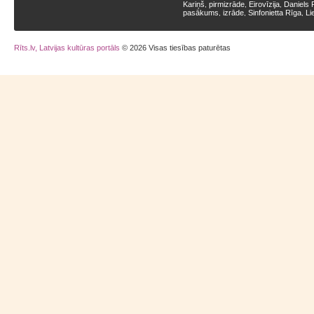
Kariņš
pirmizrāde
Eirovīzija
Daniels 
,
,
,
pasākums
izrāde
Sinfonietta Rīga
Li
,
,
,
Rīts.lv, Latvijas kultūras portāls
© 2026 Visas tiesības paturētas