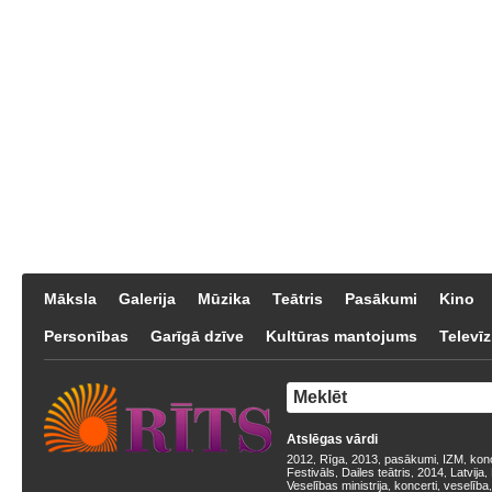
Māksla
Galerija
Mūzika
Teātris
Pasākumi
Kino
Personības
Garīgā dzīve
Kultūras mantojums
Televīz
Atslēgas vārdi
2012
Rīga
2013
pasākumi
IZM
kon
,
,
,
,
,
Festivāls
Dailes teātris
2014
Latvija
,
,
,
,
Veselības ministrija
koncerti
veselība
,
,