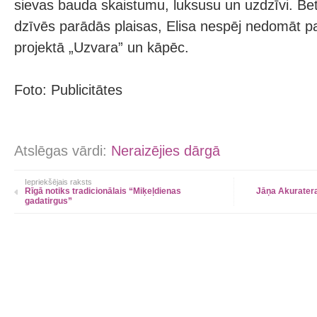
sievas bauda skaistumu, luksusu un uzdzīvi. Bet
dzīvēs parādās plaisas, Elisa nespēj nedomāt par
projektā „Uzvara” un kāpēc.
Foto: Publicitātes
Atslēgas vārdi:
Neraizējies dārgā
Iepriekšējais raksts
Rīgā notiks tradicionālais “Miķeļdienas
Jāņa Akuratera
gadatirgus”