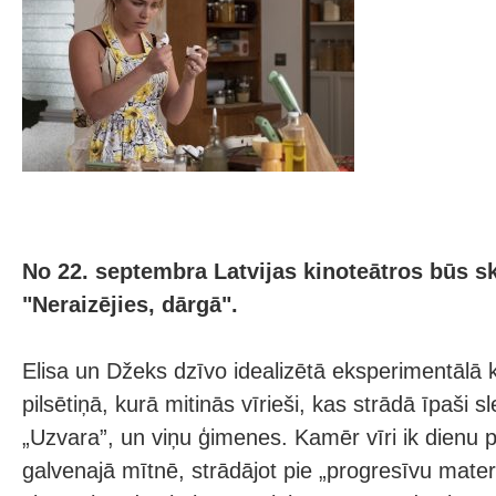
No 22. septembra Latvijas kinoteātros būs sk
"Neraizējies, dārgā".
Elisa un Džeks dzīvo idealizētā eksperimentālā 
pilsētiņā, kurā mitinās vīrieši, kas strādā īpaši s
„Uzvara”, un viņu ģimenes. Kamēr vīri ik dien
galvenajā mītnē, strādājot pie „progresīvu materi