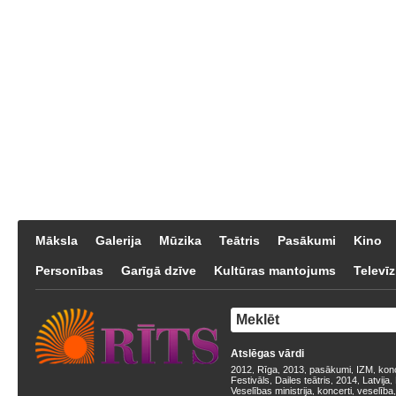
Māksla
Galerija
Mūzika
Teātris
Pasākumi
Kino
Personības
Garīgā dzīve
Kultūras mantojums
Televīz
Atslēgas vārdi
2012
Rīga
2013
pasākumi
IZM
kon
,
,
,
,
,
Festivāls
Dailes teātris
2014
Latvija
,
,
,
,
Veselības ministrija
koncerti
veselība
,
,