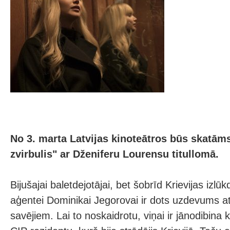
No 3. marta Latvijas kinoteātros būs skatāms 
zvirbulis" ar Dženiferu Lourensu titullomā.
Bijušajai baletdejotājai, bet šobrīd Krievijas izlū
aģentei Dominikai Jegorovai ir dots uzdevums at
savējiem. Lai to noskaidrotu, viņai ir jānodibina