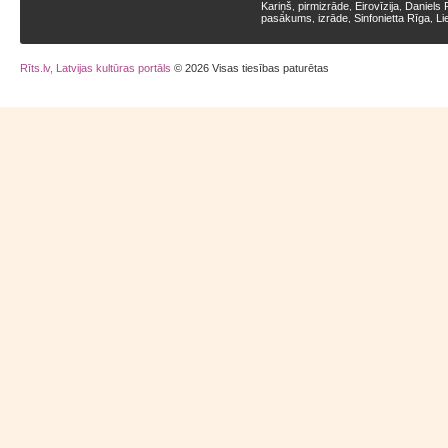
Kariņš
pirmizrāde
Eirovīzija
Daniels 
,
,
,
pasākums
izrāde
Sinfonietta Rīga
Li
,
,
,
Rīts.lv, Latvijas kultūras portāls
© 2026 Visas tiesības paturētas