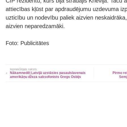
CIP rezidentu, kurš bija strādājis Krievijā. Taču 
attiecības kļūst par apdraudējumu uzdevuma izpi
uzticību un nodevību paliek aizvien neskaidrāka, 
aizvien neparedzamāki.
Foto: Publicitātes
Iepriekšējais raksts
Nākamnedēļ Latvijā uzstāsies pasaulslavenais
Pirmo rei
amerikāņu džeza saksofonists Gregs Osbijs
Semj