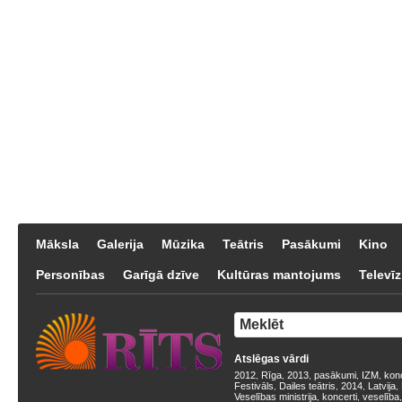
Māksla
Galerija
Mūzika
Teātris
Pasākumi
Kino
Personības
Garīgā dzīve
Kultūras mantojums
Televīz
Atslēgas vārdi
2012
Rīga
2013
pasākumi
IZM
kon
,
,
,
,
,
Festivāls
Dailes teātris
2014
Latvija
,
,
,
,
Veselības ministrija
koncerti
veselība
,
,