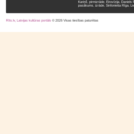
Kariņš
pirmizrāde
Eirovīzija
Daniels 
,
,
,
pasākums
izrāde
Sinfonietta Rīga
Li
,
,
,
Rīts.lv, Latvijas kultūras portāls
© 2026 Visas tiesības paturētas