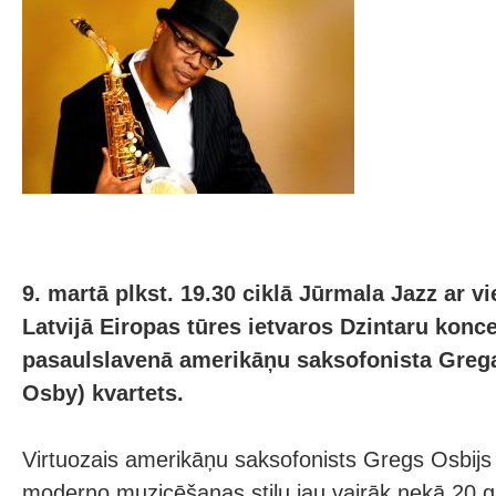
9. martā plkst. 19.30 ciklā Jūrmala Jazz ar v
Latvijā Eiropas tūres ietvaros Dzintaru konce
pasaulslavenā amerikāņu saksofonista Greg
Osby) kvartets.
Virtuozais amerikāņu saksofonists Gregs Osbijs 
moderno muzicēšanas stilu jau vairāk nekā 20 g