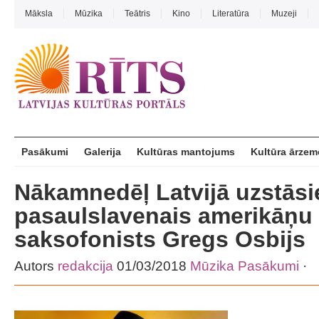
Māksla
Mūzika
Teātris
Kino
Literatūra
Muzeji
Pasākumi
Galerija
Kultūras mantojums
Kultūra ārzem
Nākamnedēļ Latvijā uzstāsi
pasaulslavenais amerikāņu
saksofonists Gregs Osbijs
Autors
redakcija
01/03/2018
Mūzika
Pasākumi
·