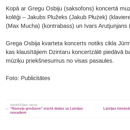
Kopā ar Gregu Osbiju (saksofons) koncertā muzi
kolēģi – Jakubs Plužeks (Jakub Płużek) (klavie
(Max Mucha) (kontrabass) un Ivars Arutjunjans (
Grega Osbija kvarteta koncerts notiks cikla Jūrm
kas klausītājiem Dzintaru koncertzālē piedāvā ba
mūziķu priekšnesumus no visas pasaules.
Foto: Publicitātes
Iepriekšējais raksts
“Nameja gredzens” martā dodas uz Latvijas
Latvijas kinoteāt
novadiem