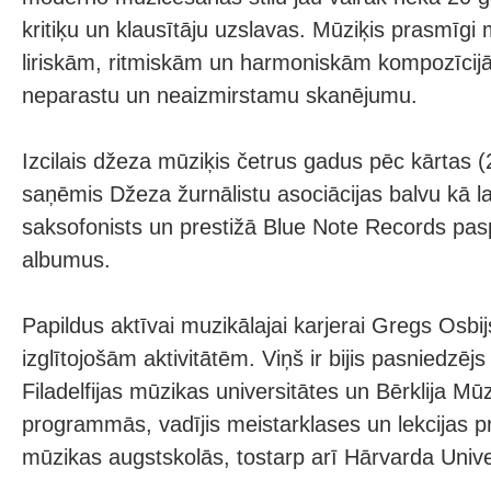
kritiķu un klausītāju uzslavas. Mūziķis prasmīgi
liriskām, ritmiskām un harmoniskām kompozīcijā
neparastu un neaizmirstamu skanējumu.
Izcilais džeza mūziķis četrus gadus pēc kārtas 
saņēmis Džeza žurnālistu asociācijas balvu kā la
saksofonists un prestižā Blue Note Records pas
albumus.
Papildus aktīvai muzikālajai karjerai Gregs Osbij
izglītojošām aktivitātēm. Viņš ir bijis pasniedzēj
Filadelfijas mūzikas universitātes un Bērklija M
programmās, vadījis meistarklases un lekcijas p
mūzikas augstskolās, tostarp arī Hārvarda Unive