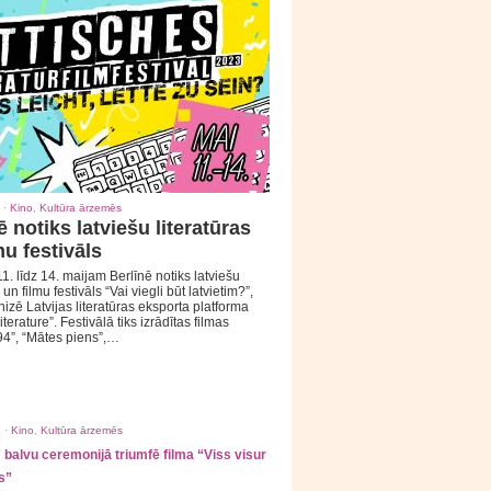
 ·
Kino
,
Kultūra ārzemēs
ē notiks latviešu literatūras
mu festivāls
1. līdz 14. maijam Berlīnē notiks latviešu
 un filmu festivāls “Vai viegli būt latvietim?”,
izē Latvijas literatūras eksporta platforma
iterature”. Festivālā tiks izrādītas filmas
94”, “Mātes piens”,…
 ·
Kino
,
Kultūra ārzemēs
balvu ceremonijā triumfē filma “Viss visur
s”