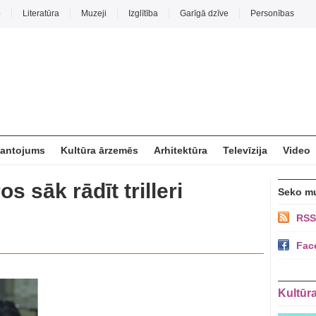
o
Literatūra
Muzeji
Izglītība
Garīgā dzīve
Personības
mantojums
Kultūra ārzemēs
Arhitektūra
Televīzija
Video
os sāk rādīt trilleri
Seko m
RSS
Fac
Kultūr