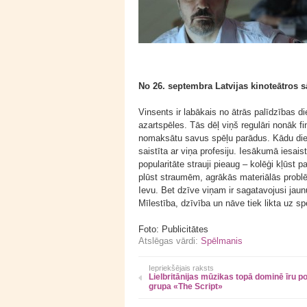
No 26. septembra Latvijas kinoteātros sā
Vinsents ir labākais no ātrās palīdzības di
azartspēles. Tās dēļ viņš regulāri nonāk fi
nomaksātu savus spēļu parādus. Kādu dien
saistīta ar viņa profesiju. Iesākumā iesaist
popularitāte strauji pieaug – kolēģi kļūs
plūst straumēm, agrākās materiālās problē
Ievu. Bet dzīve viņam ir sagatavojusi jau
Mīlestība, dzīvība un nāve tiek likta uz sp
Foto: Publicitātes
Atslēgas vārdi:
Spēlmanis
Iepriekšējais raksts
Lielbritānijas mūzikas topā dominē īru p
grupa «The Script»