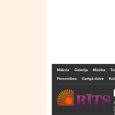
Māksla
Galerija
Mūzika
Te
Personības
Garīgā dzīve
Kul
F
V