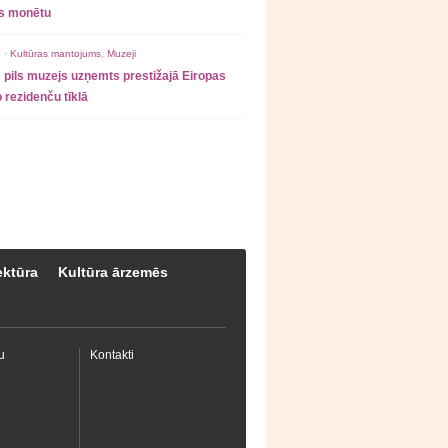
as monētu
 ·
Kultūras mantojums
,
Muzeji
 pils muzejs uzņemts prestižajā Eiropas
 rezidenču tīklā
ektūra
Kultūra ārzemēs
u
Kontakti