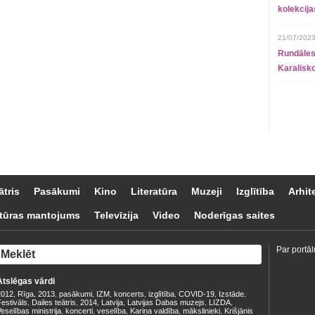
kolekcij
21/07/2023
Rundāles
Karalisko
ātris
Pasākumi
Kino
Literatūra
Muzeji
Izglītība
Arhit
tūras mantojums
Televīzija
Video
Noderīgas saites
Par portāl
Atslēgas vārdi
2012
Rīga
2013
pasākumi
IZM
koncerts
izglītība
COVID-19
Izstāde
,
,
,
,
,
,
,
,
,
estivāls
Dailes teātris
2014
Latvija
Latvijas Dabas muzejs
LIZDA
,
,
,
,
,
,
eselības ministrija
koncerti
veselība
Kariņa valdība
mākslinieki
Krišjānis
,
,
,
,
,