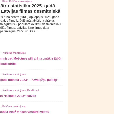
 ·
Kino
,
Kultūras mantojums
ātru statistika 2025. gadā –
 Latvijas filmas desmitniekā
is Kino centrs (NKC) apkopojis 2025. gada
s datus filmu izrādīšanā, atklājot vairākus
sniegumus – populārāko filmu desmitniekā ir
tējās filmas, Latvijas kino tirgus daļa
 pārsniegusi 24 % un, kas…
 ·
Kultūras mantojums
ministre: Mežotnes pilij arī turpmāk ir jābūt
 sabiedrībai
 ·
Kultūras mantojums
 gada monēta 2023” – “Zvaigžņu putekļi”
 ·
Kultūras mantojums
,
Pasākumi
as “Boņuks 2023” balvas
 ·
Kultūras mantojums
Banka izlaiž modes vēsturei veltītu