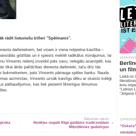
k rādīt lietuviešu trilleri "Spēlmanis".
enesta darbiniekiem, bet viņam ir viena notpietna kaislība –
nansiālās grūtībās un ir spiests meklēt radikālus risinājumus, lai
10/05/2023
u Vinsents nolemj izveidot pats savu, nelegālu azarstpēli, kas
Berlīn
ās tikai ātrās palīdzības dienesta darbinieki, taču drīz tās
un fil
t par bukmeikeriem, pats Vinsents pārrauga spēles banku. Nauda
Laikā no 1
mas aizmirstas, Vinsents uzsāk kaislīgu dēku ar skaisto kolēģi
literatūras
nus pārbaudījumus, kas liek pieņemt liktenīgus lēmumus.
kuru organ
“Latvian L
ēles.
“Jelgava 
Nākamais raksts
13/03/2023
oproka
Nedēļas nogalē Rīgā gaidāms tradicionālais
“Oskara” 
Miķeļdienas gadatirgus
vienlaiku