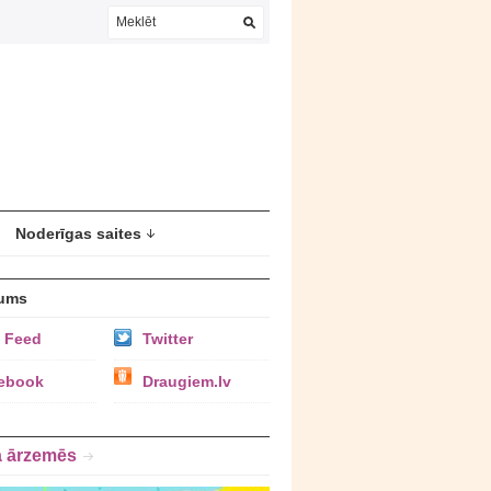
Noderīgas saites
ums
 Feed
Twitter
ebook
Draugiem.lv
a ārzemēs