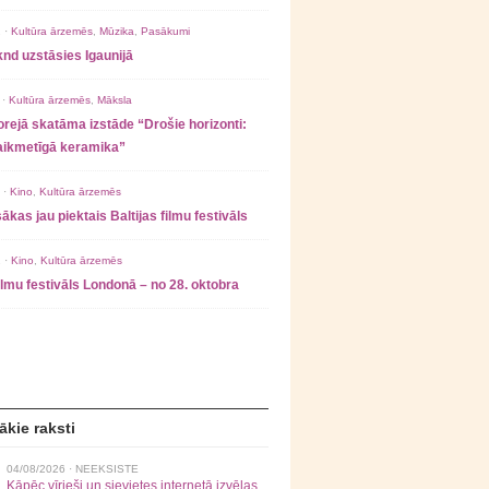
 ·
Kultūra ārzemēs
,
Mūzika
,
Pasākumi
nd uzstāsies Igaunijā
 ·
Kultūra ārzemēs
,
Māksla
rejā skatāma izstāde “Drošie horizonti:
laikmetīgā keramika”
 ·
Kino
,
Kultūra ārzemēs
ākas jau piektais Baltijas filmu festivāls
 ·
Kino
,
Kultūra ārzemēs
filmu festivāls Londonā – no 28. oktobra
ākie raksti
04/08/2026 ·
NEEKSISTE
Kāpēc vīrieši un sievietes internetā izvēlas