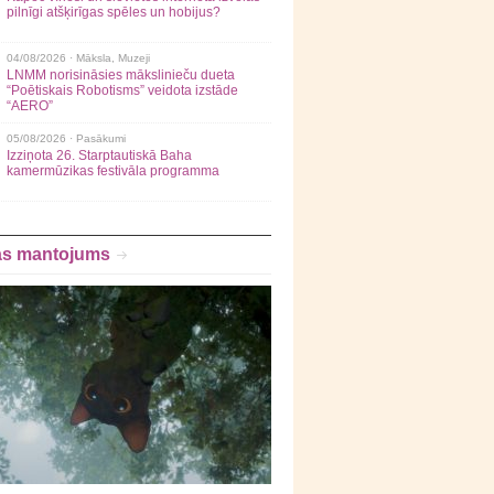
pilnīgi atšķirīgas spēles un hobijus?
04/08/2026 ·
Māksla
,
Muzeji
LNMM norisināsies mākslinieču dueta
“Poētiskais Robotisms” veidota izstāde
“AERO”
05/08/2026 ·
Pasākumi
Izziņota 26. Starptautiskā Baha
kamermūzikas festivāla programma
as mantojums