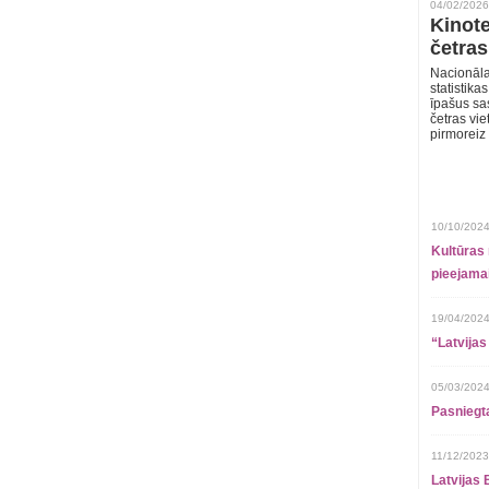
04/02/2026
Kinote
četras
Nacionāla
statistika
īpašus sa
četras vie
pirmoreiz
10/10/2024
Kultūras 
pieejamai
19/04/2024
“Latvijas
05/03/2024
Pasniegt
11/12/2023
Latvijas 