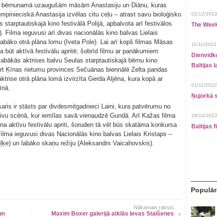
par bērnunamā uzaugušām māsām Anastasiju un Diānu, kuras
pinieciskā Anastasija izvēlas citu ceļu – atrast savu bioloģisko
02/12/2022
starptautiskajā kino festivālā Polijā, apbalvota arī festivālos
The Week
ā). Filma ieguvusi arī divas nacionālās kino balvas Lielais
 labāko otrā plāna lomu (Iveta Pole). Lai arī kopš filmas Māsas
11/11/2022
na būt aktīvā festivālu apritē; šobrīd filmu ar panākumiem
Dienvidko
labākās aktrises balvu Seulas starptautiskajā bērnu kino
Baltijas 
rt Ķīnas rietumu provinces Sečuānas biennālē Zelta pandas
trise otrā plāna lomā izvirzīta Gerda Aljēna, kura kopā ar
01/11/2022
īnā.
Ņujorkā s
is ir stāsts par divdesmitgadnieci Laini, kura patvērumu no
vu scēnā, kur iemīlas savā vienaudzē Gundā. Arī Kažas filma
28/10/2022
na aktīvu festivālu apriti, šoruden tā vēl būs skatāma konkursa
Baltijas 
ilma ieguvusi divas Nacionālās kino balvas Lielais Kristaps –
eļķe) un labāko skaņu režiju (Aleksandrs Vaicahovskis).
Populār
Nākamais raksts
un
Maxim Boxer galerijā atklās Ievas Stalšenes