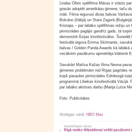
Lindas Oltes spēlfilma Māsas ir stāsts 
grasās adoptēt amerikāņu ģimene, taču dum
māti. Filma ieguvusi divas balvas Varšavas 
Bolcāno (Itālijā) un Stara Zagorā (Bulgārij
Kristaps – par labāko spēlfilmas režiju un
pirmizrādes pagājis gandrīz gads, tā turpi
demonstrē Āzijas kinofestivālos. Šonedēļ 
festivālā ieguva Emma Skirmante, savukā
balvas / Golden Panda Awards kā labākā ak
vecākiem pasākumu apmeklēja klātienē Ķ
Savukārt Matīsa Kažas filma Neona pavasar
ģimenes problēmām rod Rīgas pagrīdes rei
kopš pasaules pirmizrādes Edinburgā turpi
programmā Lībekas kinofestivālā Vācijā. F
par labāko aktrises darbu (Marija Luīze M
Foto: Publicitātes
Atslēgas vārdi:
HBO Max
Iepriekšējais raksts
Rīgā notiks Miķeļdienai veltīti pasākumi 