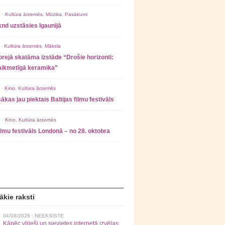
 ·
Kultūra ārzemēs
,
Mūzika
,
Pasākumi
nd uzstāsies Igaunijā
 ·
Kultūra ārzemēs
,
Māksla
rejā skatāma izstāde “Drošie horizonti:
laikmetīgā keramika”
 ·
Kino
,
Kultūra ārzemēs
ākas jau piektais Baltijas filmu festivāls
 ·
Kino
,
Kultūra ārzemēs
filmu festivāls Londonā – no 28. oktobra
ākie raksti
04/08/2026 ·
NEEKSISTE
Kāpēc vīrieši un sievietes internetā izvēlas