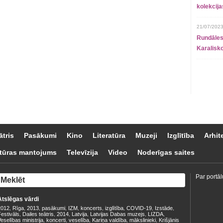
kolekcij
21/07/2023
Rundāles
Karalisko
ātris
Pasākumi
Kino
Literatūra
Muzeji
Izglītība
Arhit
tūras mantojums
Televīzija
Video
Noderīgas saites
Par portāl
Atslēgas vārdi
2012
Rīga
2013
pasākumi
IZM
koncerts
izglītība
COVID-19
Izstāde
,
,
,
,
,
,
,
,
,
estivāls
Dailes teātris
2014
Latvija
Latvijas Dabas muzejs
LIZDA
,
,
,
,
,
,
eselības ministrija
koncerti
veselība
Kariņa valdība
mākslinieki
Krišjānis
,
,
,
,
,