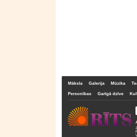
Māksla
Galerija
Mūzika
Te
Personības
Garīgā dzīve
Kul
F
V