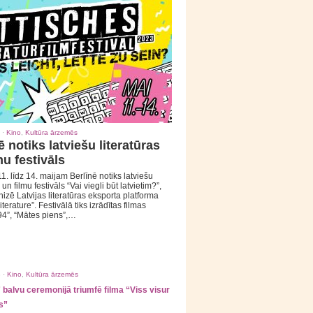
 ·
Kino
,
Kultūra ārzemēs
ē notiks latviešu literatūras
mu festivāls
1. līdz 14. maijam Berlīnē notiks latviešu
 un filmu festivāls “Vai viegli būt latvietim?”,
izē Latvijas literatūras eksporta platforma
iterature”. Festivālā tiks izrādītas filmas
94”, “Mātes piens”,…
 ·
Kino
,
Kultūra ārzemēs
balvu ceremonijā triumfē filma “Viss visur
s”