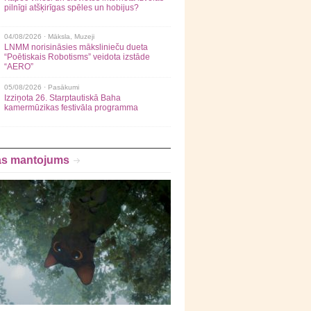
pilnīgi atšķirīgas spēles un hobijus?
04/08/2026 ·
Māksla
,
Muzeji
LNMM norisināsies mākslinieču dueta
“Poētiskais Robotisms” veidota izstāde
“AERO”
05/08/2026 ·
Pasākumi
Izziņota 26. Starptautiskā Baha
kamermūzikas festivāla programma
as mantojums