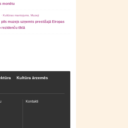
as monētu
 ·
Kultūras mantojums
,
Muzeji
 pils muzejs uzņemts prestižajā Eiropas
 rezidenču tīklā
ektūra
Kultūra ārzemēs
u
Kontakti