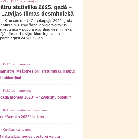
 ·
Kino
,
Kultūras mantojums
ātru statistika 2025. gadā –
 Latvijas filmas desmitniekā
is Kino centrs (NKC) apkopojis 2025. gada
s datus filmu izrādīšanā, atklājot vairākus
sniegumus – populārāko filmu desmitniekā ir
tējās filmas, Latvijas kino tirgus daļa
 pārsniegusi 24 % un, kas…
 ·
Kultūras mantojums
ministre: Mežotnes pilij arī turpmāk ir jābūt
 sabiedrībai
 ·
Kultūras mantojums
 gada monēta 2023” – “Zvaigžņu putekļi”
 ·
Kultūras mantojums
,
Pasākumi
as “Boņuks 2023” balvas
 ·
Kultūras mantojums
Banka izlaiž modes vēsturei veltītu