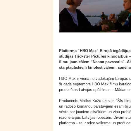
Platforma “HBO Max” Eiropā iegādājusi
studijas Trickster Pictures kinodarbu
filmu jauniešiem “Neona pavasaris”. Aba
starptautiskiem kinofestivāliem, saņem
HBO Max ir viena no vadošajām Eiropas u
šī gada septembra HBO Max filmu katalogā 
producētas Latvijas spēlfilmas – Māsas u
Producents Matīss Kaža uzsver: “Šīs filmas
un radošo komandu pārstāvjiem esam bijuši
vēsta par jauniem cilvēkiem un viņu problēm
rezonē ārpus Latvijas robežām. Divām stu
platformā – tā ir reizē veiksme un produce