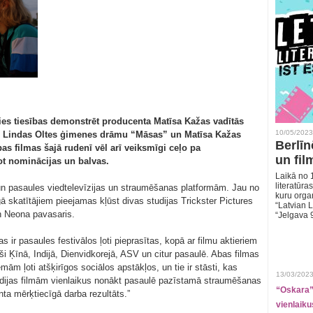
es tiesības demonstrēt producenta Matīsa Kažas vadītās
10/05/2023
s – Lindas Oltes ģimenes drāmu “Māsas” un Matīsa Kažas
Berlīn
s filmas šajā rudenī vēl arī veiksmīgi ceļo pa
un fil
ot nominācijas un balvas.
Laikā no 1
literatūras
n pasaules viedtelevīzijas un straumēšanas platformām. Jau no
kuru organ
skatītājiem pieejamas kļūst divas studijas Trickster Pictures
“Latvian L
n Neona pavasaris.
“Jelgava 
 ir pasaules festivālos ļoti pieprasītas, kopā ar filmu aktieriem
 Ķīnā, Indijā, Dienvidkorejā, ASV un citur pasaulē. Abas filmas
ām ļoti atšķirīgos sociālos apstākļos, un tie ir stāsti, kas
13/03/2023
dijas filmām vienlaikus nonākt pasaulē pazīstamā straumēšanas
“Oskara” 
nta mērķtiecīgā darba rezultāts.”
vienlaiku