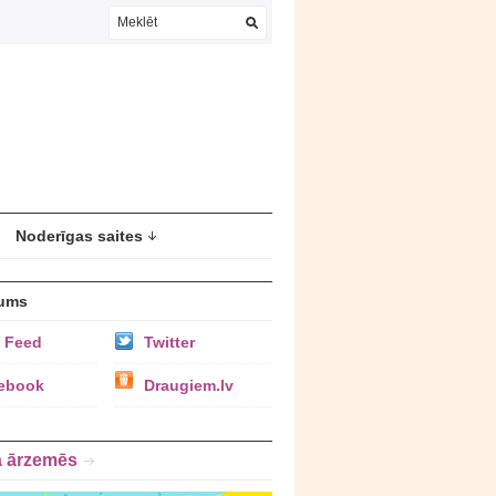
Noderīgas saites
ums
 Feed
Twitter
ebook
Draugiem.lv
a ārzemēs