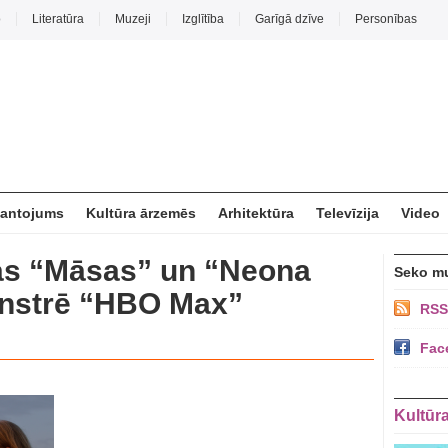
o
Literatūra
Muzeji
Izglītība
Garīgā dzīve
Personības
mantojums
Kultūra ārzemēs
Arhitektūra
Televīzija
Video
mas “Māsas” un “Neona
Seko m
nstrē “HBO Max”
RSS
Fac
Kultūr