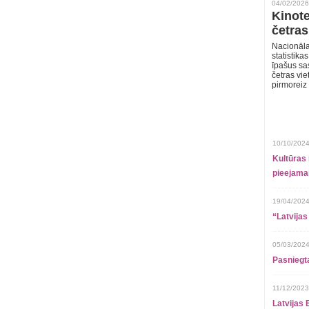
04/02/2026
Kinote
četras
Nacionāla
statistika
īpašus sa
četras vie
pirmoreiz
10/10/2024
Kultūras 
pieejamai
19/04/2024
“Latvijas
05/03/2024
Pasniegt
11/12/2023
Latvijas 