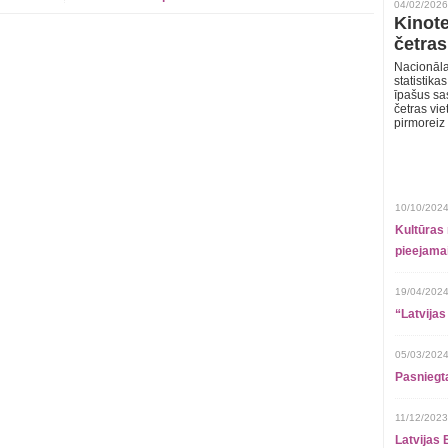
04/02/2026
Kinote
četras
Nacionāla
statistika
īpašus sa
četras vie
pirmoreiz
10/10/2024
Kultūras 
pieejamai
19/04/2024
“Latvijas
05/03/2024
Pasniegt
11/12/2023
Latvijas 