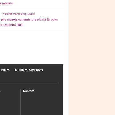
as monētu
 ·
Kultūras mantojums
,
Muzeji
 pils muzejs uzņemts prestižajā Eiropas
 rezidenču tīklā
ektūra
Kultūra ārzemēs
u
Kontakti