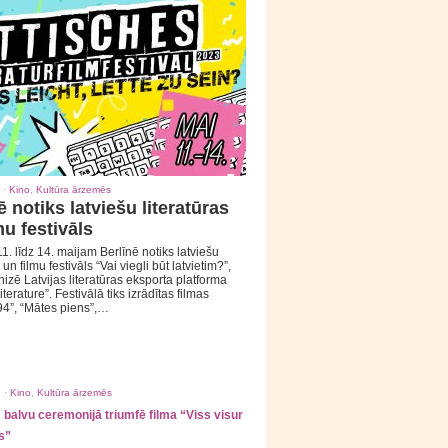
 ·
Kino
,
Kultūra ārzemēs
ē notiks latviešu literatūras
mu festivāls
1. līdz 14. maijam Berlīnē notiks latviešu
 un filmu festivāls “Vai viegli būt latvietim?”,
izē Latvijas literatūras eksporta platforma
iterature”. Festivālā tiks izrādītas filmas
94”, “Mātes piens”,…
 ·
Kino
,
Kultūra ārzemēs
balvu ceremonijā triumfē filma “Viss visur
s”