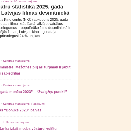
 ·
Kino
,
Kultūras mantojums
ātru statistika 2025. gadā –
 Latvijas filmas desmitniekā
is Kino centrs (NKC) apkopojis 2025. gada
s datus filmu izrādīšanā, atklājot vairākus
sniegumus – populārāko filmu desmitniekā ir
tējās filmas, Latvijas kino tirgus daļa
 pārsniegusi 24 % un, kas…
 ·
Kultūras mantojums
ministre: Mežotnes pilij arī turpmāk ir jābūt
 sabiedrībai
 ·
Kultūras mantojums
 gada monēta 2023” – “Zvaigžņu putekļi”
 ·
Kultūras mantojums
,
Pasākumi
as “Boņuks 2023” balvas
 ·
Kultūras mantojums
Banka izlaiž modes vēsturei veltītu