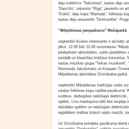
deju kolektīvs “Teiksmiņa”, tautas deju an
“Dancītis”, orķestris “Rīga”, jauniešu un ar
“Kokle”, deju kopa “Marmale”, folkloras kop
tautas deju ansamblis “Dzirkstelīte”. Pr
“Miķeļdienas jampadracis” Mežaparkā
septembrī ikviens interesents ir aicināts a
plkst. 12.00 līdz 15.00 norisināsies “Miķ
priekpilnām aktivitātēm, varēs piedalītie
estrādē un klausīties krāšņus koncertus.
tautas mūzikas grupa “Teikas muzikanti”,
Normunds Jakušonoks un Kaspars Tīmani
Miķeļdienas aktivitātes Grīziņkalna parkā
septembrī Miķeļdienas tradīcijas varēs izz
rotaļas folkloras kopu vadībā pasākumā “A
svētkus, darbojoties radošajās darbnīcās, 
spēlēs. Līvu mantojuma teltī būs iespēja n
dažādām spēlēm un radošajām darbnīcām. 
iegādāties malkas krāsnī ceptu maizīti, s
Uz Grīziņkalna estrādes pasākuma dienā uz
ansamblis “Dzirkstelīte”, vidējās paaudzes