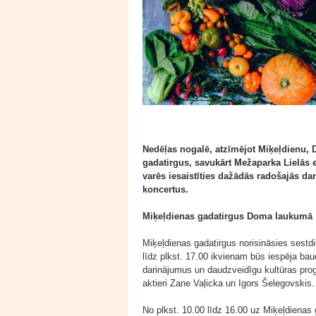
Nedēļas nogalē, atzīmējot Miķeļdienu, 
gadatirgus, savukārt Mežaparka Lielās es
varēs iesaistīties dažādās radošajās da
koncertus.
Miķeļdienas gadatirgus Doma laukumā
Miķeļdienas gadatirgus norisināsies sestd
līdz plkst. 17.00 ikvienam būs iespēja bau
darinājumus un daudzveidīgu kultūras pro
aktieri Zane Vaļicka un Igors Šelegovskis.
No plkst. 10.00 līdz 16.00 uz Miķeļdienas 