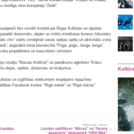
 noslēgs etno kompānija “Zeidi”.
aulgrieži tiks svinēti Imantā pie Rīgas Kultūras un atpūtas
 paralēli dziesmām, dejām un mīklu minēšanai ikviens rīdzinieks
gāts vīrs” varēs izmēģināt savas spējas spēļu un aktivitāšu zonā
anā”, augstākā torņa būvniecībā “Pūga, pūga, Jenga Jenga”,
em koka propelleriem un kaucošiem vilciņiem.
deju studiju “Mazais Andžiņš” un pasākumu aģentūru “Krāsu
viešu dejas, spēles, dziesmas un ticējumus.
Kultūr
ultūras un izglītības notikumiem iespējams iepazīties
aldības Facebook kontos “Rīgā notiek” un “Rīgā mācās”.
Nākamais raksts
 Liepājas
Latvijas spēlfilmas “Māsas” un “Neona
pavasaris” demonstrē “HBO Max”