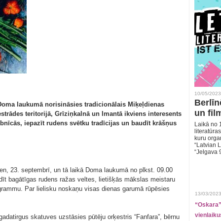
10/05/2023
Berlīn
Doma laukumā norisināsies tradicionālais Miķeļdienas
un fil
trādes teritorijā, Grīziņkalnā un Imantā ikviens interesents
rbnīcās, iepazīt rudens svētku tradīcijas un baudīt krāšņus
Laikā no 1
literatūras
kuru organ
“Latvian L
“Jelgava 
ien, 23. septembrī, un tā laikā Doma laukumā no plkst. 09.00
dīt bagātīgas rudens ražas veltes, lietišķās mākslas meistaru
grammu. Par lielisku noskaņu visas dienas garumā rūpēsies
13/03/2023
“Oskara” 
vienlaiku
gadatirgus skatuves uzstāsies pūtēju orķestris “Fanfara”, bērnu