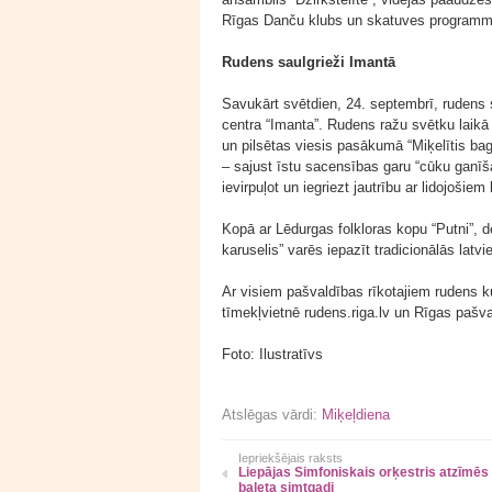
Rīgas Danču klubs un skatuves programmu
Rudens saulgrieži Imantā
Savukārt svētdien, 24. septembrī, rudens s
centra “Imanta”. Rudens ražu svētku laikā
un pilsētas viesis pasākumā “Miķelītis ba
– sajust īstu sacensības garu “cūku ganīš
ievirpuļot un iegriezt jautrību ar lidojoši
Kopā ar Lēdurgas folkloras kopu “Putni”, 
karuselis” varēs iepazīt tradicionālās lat
Ar visiem pašvaldības rīkotajiem rudens k
tīmekļvietnē rudens.riga.lv un Rīgas pašv
Foto: Ilustratīvs
Atslēgas vārdi:
Miķeļdiena
Iepriekšējais raksts
Liepājas Simfoniskais orķestris atzīmēs
baleta simtgadi