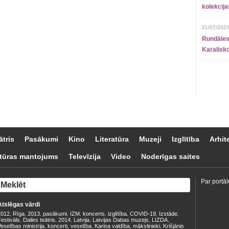
kolekcij
21/07/2023
Rundāles
Karalisko
ātris
Pasākumi
Kino
Literatūra
Muzeji
Izglītība
Arhit
tūras mantojums
Televīzija
Video
Noderīgas saites
Par portāl
Atslēgas vārdi
2012
Rīga
2013
pasākumi
IZM
koncerts
izglītība
COVID-19
Izstāde
,
,
,
,
,
,
,
,
,
estivāls
Dailes teātris
2014
Latvija
Latvijas Dabas muzejs
LIZDA
,
,
,
,
,
,
eselības ministrija
koncerti
veselība
Kariņa valdība
mākslinieki
Krišjānis
,
,
,
,
,