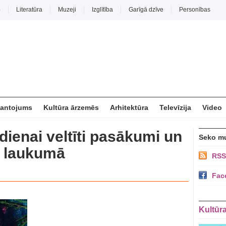
o
Literatūra
Muzeji
Izglītība
Garīgā dzīve
Personības
mantojums
Kultūra ārzemēs
Arhitektūra
Televīzija
Video
dienai veltīti pasākumi un
Seko m
 laukumā
RSS
Fac
Kultūr