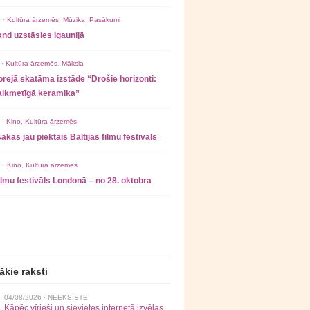
 ·
Kultūra ārzemēs
,
Mūzika
,
Pasākumi
nd uzstāsies Igaunijā
 ·
Kultūra ārzemēs
,
Māksla
rejā skatāma izstāde “Drošie horizonti:
laikmetīgā keramika”
 ·
Kino
,
Kultūra ārzemēs
ākas jau piektais Baltijas filmu festivāls
 ·
Kino
,
Kultūra ārzemēs
filmu festivāls Londonā – no 28. oktobra
ākie raksti
04/08/2026 ·
NEEKSISTE
Kāpēc vīrieši un sievietes internetā izvēlas