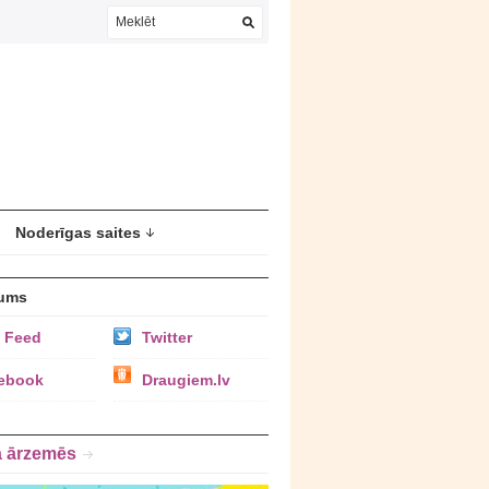
Noderīgas saites
ums
 Feed
Twitter
ebook
Draugiem.lv
a ārzemēs