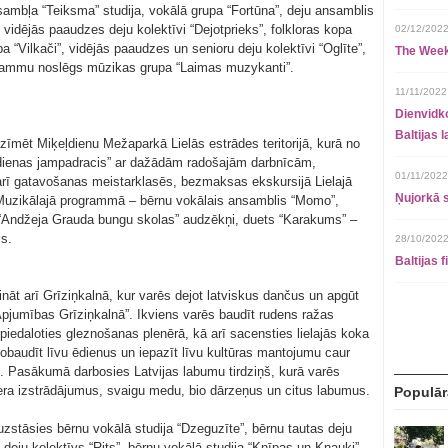
sambļa “Teiksma” studija, vokālā grupa “Fortūna”, deju ansamblis
ī vidējās paaudzes deju kolektīvi “Dejotprieks”, folkloras kopa
02/12/2022
a “Vilkači”, vidējās paaudzes un senioru deju kolektīvi “Oglīte”,
The Week
ogrammu noslēgs mūzikas grupa “Laimas muzykanti”.
11/11/2022
Dienvidko
Baltijas 
tzīmēt Miķeļdienu Mežaparkā Lielās estrādes teritorijā, kurā no
eļdienas jampadracis” ar dažādām radošajām darbnīcām,
01/11/2022
s arī gatavošanas meistarklasēs, bezmaksas ekskursijā Lielajā
Ņujorkā s
 Muzikālajā programmā – bērnu vokālais ansamblis “Momo”,
 “Andžeja Grauda bungu skolas” audzēkņi, duets “Karakums” –
s.
28/10/2022
Baltijas 
ināt arī Grīziņkalnā, kur varēs dejot latviskus dančus un apgūt
pjumības Grīziņkalnā”. Ikviens varēs baudīt rudens ražas
piedaloties gleznošanas plenērā, kā arī sacensties lielajās koka
obaudīt līvu ēdienus un iepazīt līvu kultūras mantojumu caur
Pasākumā darbosies Latvijas labumu tirdziņš, kurā varēs
iera izstrādājumus, svaigu medu, bio dārzeņus un citus labumus.
Populār
stāsies bērnu vokālā studija “Dzeguzīte”, bērnu tautas deju
 deju kolektīvs “Rits”, bērnu vokālā studija “Knīpas un Knauķi”,