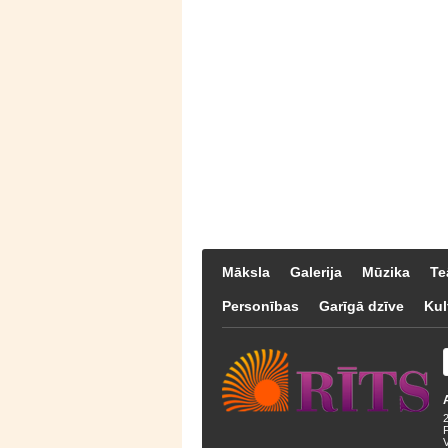
Māksla
Galerija
Mūzika
Te
Personības
Garīgā dzīve
Kul
F
V