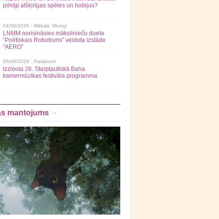
pilnīgi atšķirīgas spēles un hobijus?
04/08/2026 ·
Māksla
,
Muzeji
LNMM norisināsies mākslinieču dueta
“Poētiskais Robotisms” veidota izstāde
“AERO”
05/08/2026 ·
Pasākumi
Izziņota 26. Starptautiskā Baha
kamermūzikas festivāla programma
as mantojums