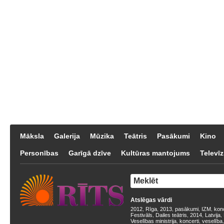
Māksla
Galerija
Mūzika
Teātris
Pasākumi
Kino
Personības
Garīgā dzīve
Kultūras mantojums
Televīz
Atslēgas vārdi
2012
Rīga
2013
pasākumi
IZM
kon
,
,
,
,
,
Festivāls
Dailes teātris
2014
Latvija
,
,
,
,
Veselības ministrija
koncerti
veselība
,
,