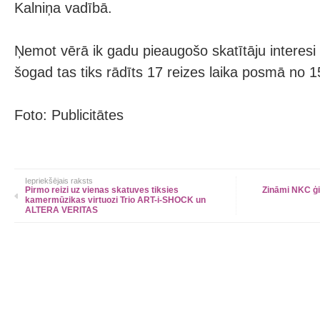
Kalniņa vadībā.
Ņemot vērā ik gadu pieaugošo skatītāju interesi
šogad tas tiks rādīts 17 reizes laika posmā no 
Foto: Publicitātes
Iepriekšējais raksts
Pirmo reizi uz vienas skatuves tiksies
Zināmi NKC ģi
kamermūzikas virtuozi Trio ART-i-SHOCK un
ALTERA VERITAS