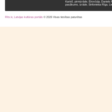
Kariņš
pirmizrāde
Eirovīzija
Daniels 
,
,
,
pasākums
izrāde
Sinfonietta Rīga
Li
,
,
,
Rīts.lv, Latvijas kultūras portāls
© 2026 Visas tiesības paturētas