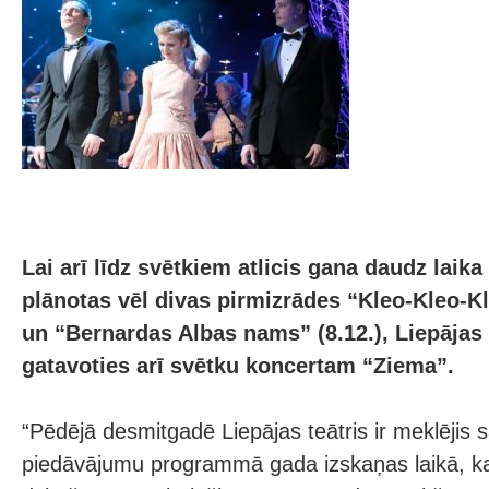
Lai arī līdz svētkiem atlicis gana daudz laika
plānotas vēl divas pirmizrādes “Kleo-Kleo-Kl
un “Bernardas Albas nams” (8.12.), Liepājas 
gatavoties arī svētku koncertam “Ziema”.
“Pēdējā desmitgadē Liepājas teātris ir meklējis s
piedāvājumu programmā gada izskaņas laikā, kad