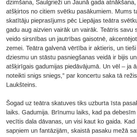
dzimšana, Saulgrieži un Jaunā gada atnākšana, 
atšķirtos no citiem svētku pasākumiem. Mums tas
skatītāju pieprasījums pēc Liepājas teātra svētk
gadu aug aizvien vairāk un vairāk. Teātris sav
veido sirsnības un jautrības gaisotnē, akcentējot
zemei. Teātra galvenā vērtība ir aktieris, un tieši 
dziesmu un stāstu pasniegšanas veidā ir bijis u
atšķirīgais gadumijas piedāvājumā. Un vēl – ja ārā
noteikti snigs sniegs,” par koncertu saka tā reži
Laukšteins.
Šogad uz teātra skatuves tiks uzburta īsta pas
laiks. Gadumija. Brīnumu laiks, kad pa debesīm l
vecītis dala dāvanas, un visi kaut ko gaida. Kad 
sapņiem un fantāzijām, skaistā pasaku mežā sat