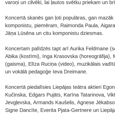
varoņi un cilvēki, lai ļautos svētku priekam un 
Koncertā skanēs gan ļoti populāras, gan mazāk 
komponistu, piemēram, Raimonda Paula, Aigara 
Jāņa Lūsēna un citu komponistu dziesmas.
Koncertam palīdzēs tapt arī Aurika Feldmane (sc
Abika (kostīmi), Inga Krasovska (horeogrāfija),
(gaisma), Elīza Ruciņa (video), muzikālais vadī
un vokālā pedagoģe Ieva Dreimane.
Koncertā piedalīsies Liepājas teātra aktieri Eg
Kučinska, Edgars Pujāts, Karīna Tatarinova, Vikto
Jevgļevska, Armands Kaušelis, Agnese Jēkabso
Signe Dancīte, Everita Pjata-Gertnere un Liep