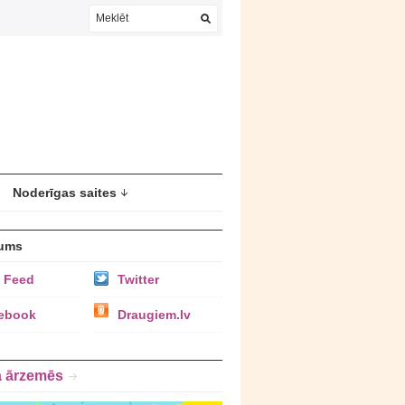
Noderīgas saites
ums
 Feed
Twitter
ebook
Draugiem.lv
a ārzemēs