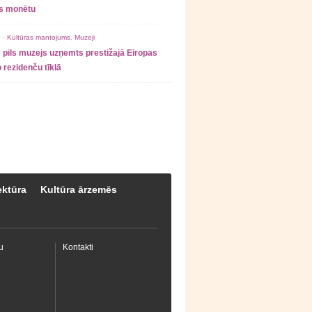
as monētu
 ·
Kultūras mantojums
,
Muzeji
 pils muzejs uzņemts prestižajā Eiropas
 rezidenču tīklā
ektūra
Kultūra ārzemēs
u
Kontakti