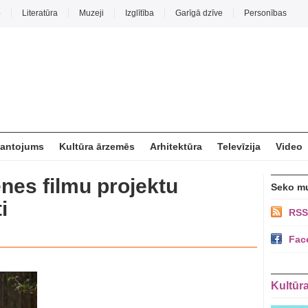
o
Literatūra
Muzeji
Izglītība
Garīgā dzīve
Personības
mantojums
Kultūra ārzemēs
Arhitektūra
Televīzija
Video
es filmu projektu
Seko m
i
RSS
Fac
Kultūr