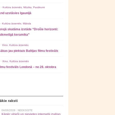
 ·
Kultūra ārzemēs
,
Mūzika
,
Pasākumi
nd uzstāsies Igaunijā
 ·
Kultūra ārzemēs
,
Māksla
rejā skatāma izstāde “Drošie horizonti:
laikmetīgā keramika”
 ·
Kino
,
Kultūra ārzemēs
ākas jau piektais Baltijas filmu festivāls
 ·
Kino
,
Kultūra ārzemēs
filmu festivāls Londonā – no 28. oktobra
ākie raksti
04/08/2026 ·
NEEKSISTE
Kāpēc vīrieši un sievietes internetā izvēlas