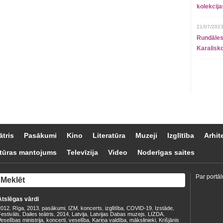
kolekcij
21/07/2023
Rundāles
Karalisko
ātris
Pasākumi
Kino
Literatūra
Muzeji
Izglītība
Arhit
tūras mantojums
Televīzija
Video
Noderīgas saites
Par portāl
Atslēgas vārdi
2012
Rīga
2013
pasākumi
IZM
koncerts
izglītība
COVID-19
Izstāde
,
,
,
,
,
,
,
,
,
estivāls
Dailes teātris
2014
Latvija
Latvijas Dabas muzejs
LIZDA
,
,
,
,
,
,
eselības ministrija
koncerti
veselība
Kariņa valdība
mākslinieki
Krišjānis
,
,
,
,
,