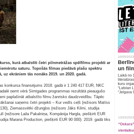
10/05/2023
Berlīn
rss, kurā atbalstīti četri pilnmetrāžas spēlfilmu projekti ar
un fil
piemērotu saturu. Topošās filmas piedāvā plašu spektru
kā, uz ekrāniem tās nonāks 2019. un 2020. gadā.
Laikā no 1
literatūras
kuru organ
nas konkursa finansējums 2018. gadā ir 1 240 417 EUR, NKC
“Latvian L
 sadalē ņemt vērā Simtgades programmas rezultātā pieaugušo
“Jelgava 
jami paplašināt atbalstīto filmu žanrisko daudzveidību. Tāpēc
sākšanai saņems četri projekti – Kur vedīs ceļš (režisors Matīss
 130), Ziemassvētki džungļos (režisors Jāks Kilmi, studija
lī (režisore Laila Pakalniņa, Kompānija Hargla, piešķirti EUR
13/03/2023
udija Marana Production, piešķirti EUR 90 000). 2019. gadā tiks
“Oskara” 
vienlaiku