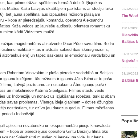
ori, kas pilnmetrāžas spēlfilmas formātā debitē. Ņujorkas
nts Matīss Kaža Latvijas skatītājiem pazīstams ar studiju laika
02/12/2022
6), bet jaunā spēlfilma ļaus izpausties režisora plašajām
The Week
nru – kopā ar pieredzējušu komandu, operatoru Aleksandru
tīss Kaža veidos uz jauniešu auditoriju orientētu romantisku
11/11/2022
tikumiem kādā Vidzemes muižā.
Dienvidko
Baltijas 
norežijas maģistrantūras absolvente Dace Pūce savu filmu Bedre
ūsdienu realitātē – tas ir aktuāls sabiedrības šķērsgriezums,
01/11/2022
i aizbraukušiem) un tāpēc saskaras ar emocionālu vardarbību un
Ņujorkā s
am Robertam Vinovskim ir plaša pieredze sadarbībā ar Baltijas
28/10/2022
r igauņu kolēģiem, tās režisors ir igaunis Jāks Kilmi ar to pašu
Baltijas 
lfilmu, Latvijā pazīstamu ar nosaukumu Ātrie igauņu puiši /
kšs un māksliniece Katrīna Sipelgasa. Filmas stāstu veido
ties uz Indonēziju un nonākt uz izjukšanas robežas, turklāt abām
s savas problēmas. Vienīgā ideja glābiņam – doties džungļos
tējo nostāstiem, tur dzīvo jau daudzus gadus. Filmas ražošanas
 periodu Indonēzijā.
Populār
ulī apliecina novatorisku un eksperimentālu pieeju kinovalodai
tēm – kopā ar pieredzējušo operatoru Gintu Bērziņu filma tiks
pasaku par Sniegbaltīti mūsdienīgi jauneklīgā vidē, kur ļaunā