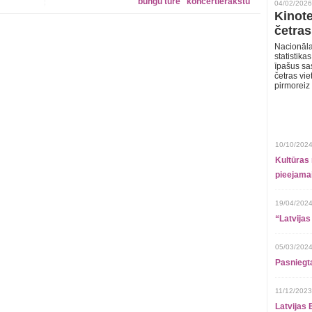
bungu tūre" koncertierakstu
04/02/2026
Kinote
četras
Nacionāla
statistika
īpašus sa
četras vie
pirmoreiz
10/10/2024
Kultūras 
pieejamai
19/04/2024
“Latvijas
05/03/2024
Pasniegt
11/12/2023
Latvijas 