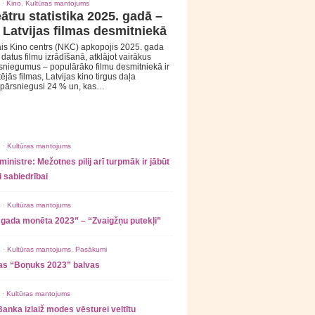
 ·
Kino
,
Kultūras mantojums
ātru statistika 2025. gadā –
 Latvijas filmas desmitniekā
is Kino centrs (NKC) apkopojis 2025. gada
s datus filmu izrādīšanā, atklājot vairākus
sniegumus – populārāko filmu desmitniekā ir
tējās filmas, Latvijas kino tirgus daļa
 pārsniegusi 24 % un, kas…
 ·
Kultūras mantojums
ministre: Mežotnes pilij arī turpmāk ir jābūt
 sabiedrībai
 ·
Kultūras mantojums
 gada monēta 2023” – “Zvaigžņu putekļi”
 ·
Kultūras mantojums
,
Pasākumi
as “Boņuks 2023” balvas
 ·
Kultūras mantojums
Banka izlaiž modes vēsturei veltītu