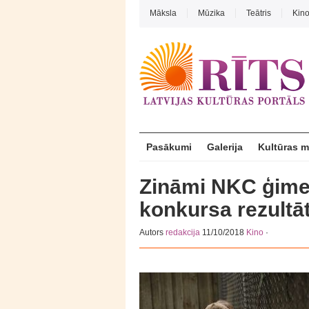
Māksla
Mūzika
Teātris
Kin
Pasākumi
Galerija
Kultūras 
Zināmi NKC ģimen
konkursa rezultāt
Autors
redakcija
11/10/2018
Kino
·