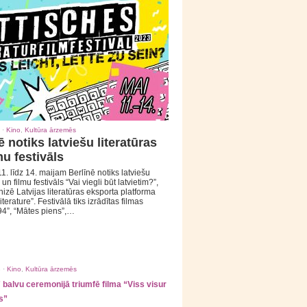
 ·
Kino
,
Kultūra ārzemēs
ē notiks latviešu literatūras
mu festivāls
1. līdz 14. maijam Berlīnē notiks latviešu
 un filmu festivāls “Vai viegli būt latvietim?”,
izē Latvijas literatūras eksporta platforma
iterature”. Festivālā tiks izrādītas filmas
94”, “Mātes piens”,…
 ·
Kino
,
Kultūra ārzemēs
balvu ceremonijā triumfē filma “Viss visur
s”