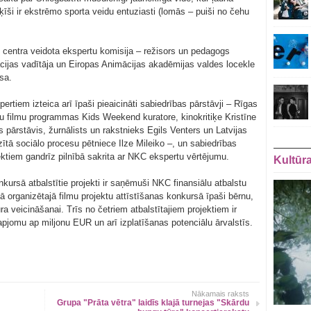
ūķīši ir ekstrēmo sporta veidu entuziasti (lomās – puiši no čehu
 centra veidota ekspertu komisija – režisors un pedagogs
ācijas vadītāja un Eiropas Animācijas akadēmijas valdes locekle
sa.
rtiem izteica arī īpaši pieaicināti sabiedrības pārstāvji – Rīgas
nu filmu programmas Kids Weekend kuratore, kinokritiķe Kristīne
 pārstāvis, žurnālists un rakstnieks Egils Venters un Latvijas
zītā sociālo procesu pētniece Ilze Mileiko –, un sabiedrības
ektiem gandrīz pilnībā sakrita ar NKC ekspertu vērtējumu.
Kultūr
onkursā atbalstītie projekti ir saņēmuši NKC finansiālu atbalstu
dā organizētajā filmu projektu attīstīšanas konkursā īpaši bērnu,
a veicināšanai. Trīs no četriem atbalstītajiem projektiem ir
apjomu ap miljonu EUR un arī izplatīšanas potenciālu ārvalstīs.
Nākamais raksts
Grupa "Prāta vētra" laidīs klajā turnejas "Skārdu