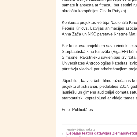
pamāte ir apsēsta ar fitnesu, bet septiņi r
akrobātu kompānijas Cirk la Putyka).
Konkursa projektus vērtēja Nacionālā Kino
Pēteris Krilovs, Latvijas animācijas asoci
Anna Zača un NKC pārstāve Kristīne Matī
Par konkursa projektiem savu viedokli ekspe
Starptautiskā kino festivāla (RigaIFF) bēr
Simsone, Rakstnieku savienības izvirzītais
Universitātes Antropoloģijas katedras izvir
pārstāvju viedokļi par atbalstāmajiem proj
Jāpiebilst, ka visi četri filmu ražošanas k
projektu attīstīšanai, piedaloties 2017. ga
jauniešu un ģimeņu auditorijai domāta satur
starptautiski kopražojumi ar vidējo tāmes 
Foto: Publicitātes
Iepriekšējais raksts
Liepājas teātris gatavojas Ziemassvētku