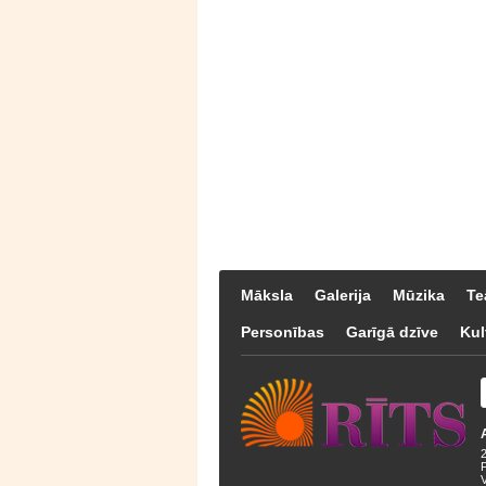
Māksla
Galerija
Mūzika
Te
Personības
Garīgā dzīve
Kul
F
V