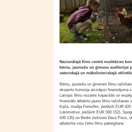
Nacionālajā Kino centrā noslēdzies konku
bērnu, jauniešu un ģimeņu auditorijai 
saturiskajā un mākslinieciskajā stilisti
Bērnu, jauniešu un ģimenes filmu ražoša
ekspertu komisija aicinājusi finansējuma
Latvijas filmu nozares kapacitāti un iespē
finansiālu atbalstu jaunu filmu ražošanas 
Kaža, studija Fenixfilm, piešķirti EUR 420
Lokomotīve, piešķirti EUR 300 152), Spogu
430 135) un Bedre (režisore Dace Pūce, st
atbalstīta visu četru filmu pabeigšana.