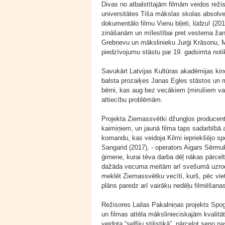
Divas no atbalstītajām filmām veidos režis
universitātes Tiša mākslas skolas absolve
dokumentālo filmu Vienu biļeti, lūdzu! (201
zināšanām un mīlestībai pret vesterna ža
Grebņevu un mākslinieku Jurģi Krāsonu, Ma
piedzīvojumu stāstu par 19. gadsimta no
Savukārt Latvijas Kultūras akadēmijas ki
balsta prozaiķes Janas Egles stāstos un m
bērni, kas aug bez vecākiem (mirušiem va
attiecību problēmām.
Projekta Ziemassvētki džungļos producent
kaimiņiem, un jaunā filma taps sadarbībā a
komandu, kas veidoja Kilmi iepriekšējo spē
Sangarid (2017), - operators Aigars Sērmu
ģimene, kurai tēva darba dēļ nākas pārcel
dažāda vecuma meitām arī svešumā uzroda
meklēt Ziemassvētku vecīti, kurš, pēc vie
plāns paredz arī vairāku nedēļu filmēšanas
Režisores Lailas Pakalniņas projekts Spog
un filmas attēla mākslinieciskajām kvalitā
veidota “selfiju stilistikā”, pārceļot seno 