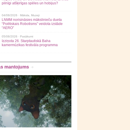
pilnīgi atšķirīgas spēles un hobijus?
04/08/2026 ·
Māksla
,
Muzeji
LNMM norisināsies mākslinieču dueta
“Poētiskais Robotisms” veidota izstāde
“AERO”
05/08/2026 ·
Pasākumi
Izziņota 26. Starptautiskā Baha
kamermūzikas festivāla programma
as mantojums