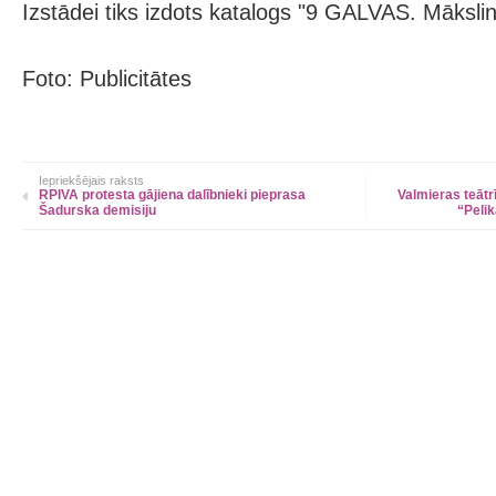
Izstādei tiks izdots katalogs "9 GALVAS. Māksli
Foto: Publicitātes
Iepriekšējais raksts
RPIVA protesta gājiena dalībnieki pieprasa
Valmieras teātr
Šadurska demisiju
“Pelik