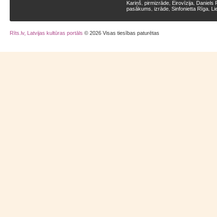
Kariņš
pirmizrāde
Eirovīzija
Daniels 
,
,
,
pasākums
izrāde
Sinfonietta Rīga
Li
,
,
,
Rīts.lv, Latvijas kultūras portāls
© 2026 Visas tiesības paturētas