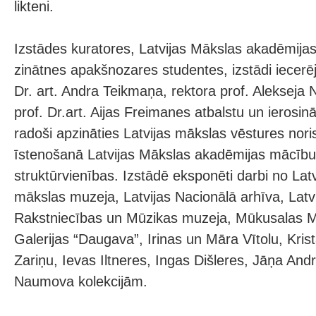
likteni.
Izstādes kuratores, Latvijas Mākslas akadēmija
zinātnes apakšnozares studentes, izstādi iecerēj
Dr. art. Andra Teikmaņa, rektora prof. Aleksej
prof. Dr.art. Aijas Freimanes atbalstu un ierosin
radoši apzināties Latvijas mākslas vēstures noris
īstenošanā Latvijas Mākslas akadēmijas mācīb
struktūrvienības. Izstādē eksponēti darbi no Lat
mākslas muzeja, Latvijas Nacionālā arhīva, Latvi
Rakstniecības un Mūzikas muzeja, Mūkusalas M
Galerijas “Daugava”, Irinas un Māra Vītolu, Kri
Zariņu, Ievas Iltneres, Ingas Dišleres, Jāņa An
Naumova kolekcijām.