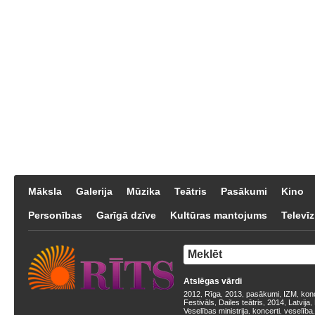
Māksla
Galerija
Mūzika
Teātris
Pasākumi
Kino
Personības
Garīgā dzīve
Kultūras mantojums
Televīz
Atslēgas vārdi
2012
Rīga
2013
pasākumi
IZM
kon
,
,
,
,
,
Festivāls
Dailes teātris
2014
Latvija
,
,
,
,
Veselības ministrija
koncerti
veselība
,
,