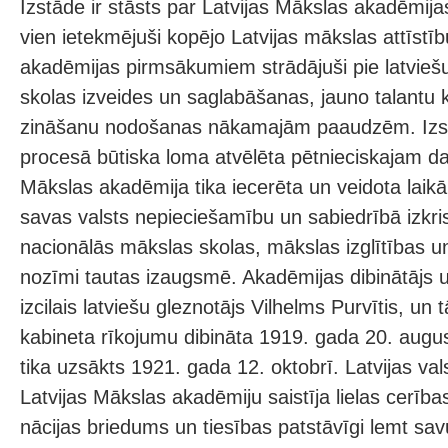
Izstāde ir stāsts par Latvijas Mākslas akadēmijas
vien ietekmējuši kopējo Latvijas mākslas attīstī
akadēmijas pirmsākumiem strādājuši pie latvieš
skolas izveides un saglabāšanas, jauno talantu
zināšanu nodošanas nākamajām paaudzēm. Izs
procesā būtiska loma atvēlēta pētnieciskajam da
Mākslas akadēmija tika iecerēta un veidota laikā
savas valsts nepieciešamību un sabiedrībā izkrist
nacionālās mākslas skolas, mākslas izglītības
nozīmi tautas izaugsmē. Akadēmijas dibinātājs un
izcilais latviešu gleznotājs Vilhelms Purvītis, un tā
kabineta rīkojumu dibināta 1919. gada 20. augus
tika uzsākts 1921. gada 12. oktobrī. Latvijas vals
Latvijas Mākslas akadēmiju saistīja lielas cerības,
nācijas briedums un tiesības patstāvīgi lemt sav