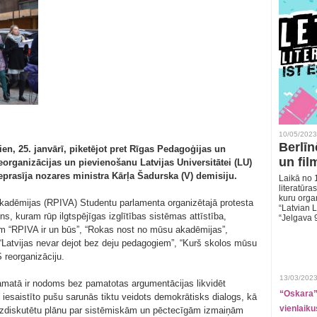
10/05/2023
Berlīn
en, 25. janvārī, piketējot pret Rīgas Pedagoģijas un
un fil
eorganizācijas un pievienošanu Latvijas Universitātei (LU)
ieprasīja nozares ministra Kārļa Šadurska (V) demisiju.
Laikā no 1
literatūras
kuru organ
akadēmijas (RPIVA) Studentu parlamenta organizētajā protesta
“Latvian L
iens, kuram rūp ilgtspējīgas izglītības sistēmas attīstība,
“Jelgava 
tiem “RPIVA ir un būs”, “Rokas nost no mūsu akadēmijas”,
 “Latvijas nevar dejot bez deju pedagogiem”, “Kurš skolos mūsu
 reorganizāciju.
13/03/2023
pamatā ir nodoms bez pamatotas argumentācijas likvidēt
“Oskara” 
iesaistīto pušu sarunās tiktu veidots demokrātisks dialogs, kā
vienlaiku
n izdiskutētu plānu par sistēmiskām un pēctecīgām izmaiņām