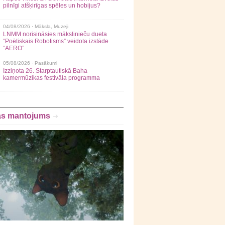
pilnīgi atšķirīgas spēles un hobijus?
04/08/2026 ·
Māksla
,
Muzeji
LNMM norisināsies mākslinieču dueta
“Poētiskais Robotisms” veidota izstāde
“AERO”
05/08/2026 ·
Pasākumi
Izziņota 26. Starptautiskā Baha
kamermūzikas festivāla programma
as mantojums