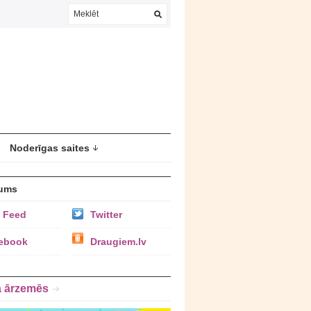
Noderīgas saites
ums
 Feed
Twitter
ebook
Draugiem.lv
a ārzemēs