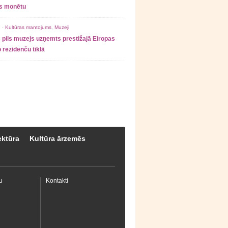
as monētu
 ·
Kultūras mantojums
,
Muzeji
 pils muzejs uzņemts prestižajā Eiropas
 rezidenču tīklā
ektūra
Kultūra ārzemēs
u
Kontakti