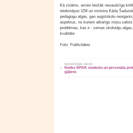
Kā zināms, arvien biežāk nesaudzīga kritika
ietekmējusi IZM un ministra Kārļa Šadurs
pedagogu algas, gan augstskolu reorganizāc
aspektus, no kuriem atkarīgs mūsu valsts i
problēmas, kas ir - zemas skolotāju alga
kvalitāte.
Foto: Publicitātes
Iepriekšējais raksts
Notiks RPIVA studentu un personāla pro
gājiens