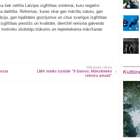
 tiek veltīta Latvijas izglītības sistēmai, kuru negatīvi
ka darbība. Reformas, kuras skar gan mācību saturu, gan
iju, gan lojalitātes grozījumus un citus svarīgus izglītības
zglītības prestižs un kvalitāte, diemžēl nerisina galvenās
s, motivētu skolotāju trūkums un nepietiekama mācīšanās
Nākamais raksts
testa
LMA notiks izstāde "9 Galvas. Mākslinieks
Kultūr
rektora amatā"