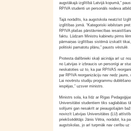
augstākajā izglītībā Latvijā kopumā,” paus
RPIVA studenti un personāls nodeva atbild
Tajā norādīts, ka augstskola neatzīst Izgl
izglītības jomā. “Kategoriski iebilstam pr
RPIVA plašas pārstāvniecības iesaistīšana
faktu. Lūdzam Ministru kabinetu pirms l
pārmaiņas izglītības sistēmā izskatīt tikai,
politiski pamatotu plānu,” pausts vēstulē.
Protesta dalībnieki skaļi aicināja arī uz n
no Latvijas ir izbraucis un personīgi ar st
neskatoties uz to, ka par RPIVAS reorgani
par RPIVA reorganizāciju nav nedz jauns, n
Lai novērstu studiju programmu dublēšano
iespējas,” uzsver ministrs.
Ministrs sola, ka līdz ar Rīgas Pedagoģija
Universitātei studentiem tiks saglabātas t
solījumi gan nesakrīt ar pieaugošajām baž
novirzīt Latvijas Universitātes (LU) attīstī
priekšsēdētājs Jānis Vētra, norādot, ka pa
augstskolas, jo arī turpmāk nav cerību uz l