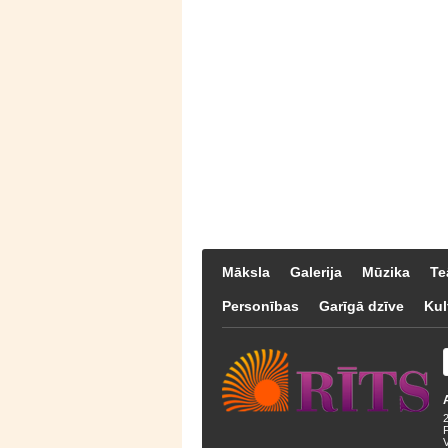
Māksla
Galerija
Mūzika
Te
Personības
Garīgā dzīve
Kul
F
V