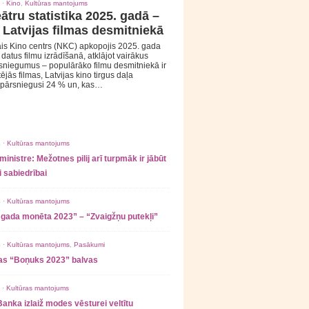
 ·
Kino
,
Kultūras mantojums
ātru statistika 2025. gadā –
 Latvijas filmas desmitniekā
is Kino centrs (NKC) apkopojis 2025. gada
s datus filmu izrādīšanā, atklājot vairākus
sniegumus – populārāko filmu desmitniekā ir
tējās filmas, Latvijas kino tirgus daļa
 pārsniegusi 24 % un, kas…
 ·
Kultūras mantojums
ministre: Mežotnes pilij arī turpmāk ir jābūt
 sabiedrībai
 ·
Kultūras mantojums
 gada monēta 2023” – “Zvaigžņu putekļi”
 ·
Kultūras mantojums
,
Pasākumi
as “Boņuks 2023” balvas
 ·
Kultūras mantojums
Banka izlaiž modes vēsturei veltītu