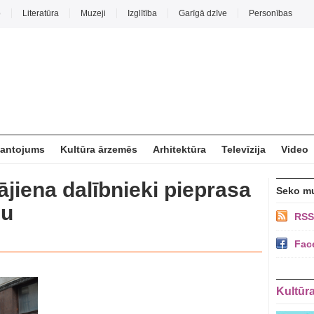
o
Literatūra
Muzeji
Izglītība
Garīgā dzīve
Personības
mantojums
Kultūra ārzemēs
Arhitektūra
Televīzija
Video
jiena dalībnieki pieprasa
Seko m
ju
RSS
Fac
Kultūr