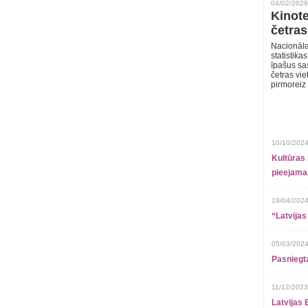
04/02/2026
Kinote
četras
Nacionāla
statistika
īpašus sa
četras vie
pirmoreiz
10/10/2024
Kultūras 
pieejamai
19/04/2024
“Latvijas
05/03/2024
Pasniegt
11/12/2023
Latvijas 