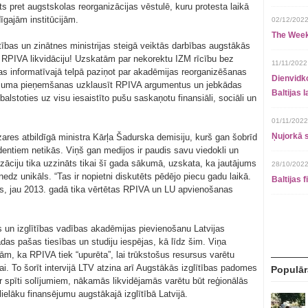
ts pret augstskolas reorganizācijas vēstulē, kuru protesta laikā
īgajām institūcijām.
02/12/2022
The Week
ītības un zinātnes ministrijas steigā veiktās darbības augstākās
et RPIVA likvidāciju! Uzskatām par nekorektu IZM rīcību bez
11/11/2022
s informatīvajā telpā paziņot par akadēmijas reorganizēšanas
Dienvidko
ēmuma pieņemšanas uzklausīt RPIVA argumentus un jebkādas
Baltijas 
balstoties uz visu iesaistīto pušu saskaņotu finansiāli, sociāli un
01/11/2022
Ņujorkā s
ozares atbildīgā ministra Kārļa Šadurska demisiju, kurš gan šobrīd
udentiem netikās. Viņš gan medijos ir paudis savu viedokli un
zāciju tika uzzināts tikai šī gada sākumā, uzskata, ka jautājums
28/10/2022
edz unikāls. “Tas ir nopietni diskutēts pēdējo piecu gadu laikā.
Baltijas 
s, jau 2013. gadā tika vērtētas RPIVA un LU apvienošanas
s un izglītības vadības akadēmijas pievienošanu Latvijas
ādas pašas tiesības un studiju iespējas, kā līdz šim. Viņa
ām, ka RPIVA tiek “upurēta”, lai trūkstošus resursus varētu
bai. To šorīt intervijā LTV atzina arī Augstākās izglītības padomes
Populār
r spīti solījumiem, nākamās likvidējamās varētu būt reģionālās
ielāku finansējumu augstākajā izglītībā Latvijā.