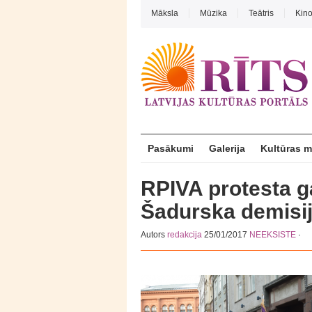
Māksla
Mūzika
Teātris
Kin
Pasākumi
Galerija
Kultūras 
RPIVA protesta gā
Šadurska demisi
Autors
redakcija
25/01/2017
NEEKSISTE
·