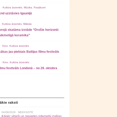
 ·
Kultūra ārzemēs
,
Mūzika
,
Pasākumi
nd uzstāsies Igaunijā
 ·
Kultūra ārzemēs
,
Māksla
rejā skatāma izstāde “Drošie horizonti:
laikmetīgā keramika”
 ·
Kino
,
Kultūra ārzemēs
ākas jau piektais Baltijas filmu festivāls
 ·
Kino
,
Kultūra ārzemēs
filmu festivāls Londonā – no 28. oktobra
ākie raksti
04/08/2026 ·
NEEKSISTE
Kāpēc vīrieši un sievietes internetā izvēlas