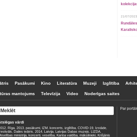
kolekcij
21/07/2023
Rundāles
Karalisko
ātris
Pasākumi
Kino
Literatūra
Muzeji
Izglītība
Arhit
tūras mantojums
Televīzija
Video
Noderīgas saites
Par portāl
Atslēgas vārdi
2012
Rīga
2013
pasākumi
IZM
koncerts
izglītība
COVID-19
Izstāde
,
,
,
,
,
,
,
,
,
estivāls
Dailes teātris
2014
Latvija
Latvijas Dabas muzejs
LIZDA
,
,
,
,
,
,
eselības ministrija
koncerti
veselība
Kariņa valdība
mākslinieki
Krišjānis
,
,
,
,
,