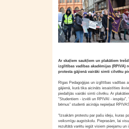
Ar skaļiem saukļiem un plakātiem trešdi
izglītības vadības akadēmijas (RPIVA) r
protesta gājienā vairāki simti cilvēku p
Rīgas Pedagoģijas un izglītības vadības 
gājienā, kurā tika aicināts iesaistīties ikv
piedalījās vairāki simti cilvēku. Ar plakā
"Studentiem - izvēli un RPIVAI - iespēju",
bērnus” studenti aicināja nepieļaut RPIVAS
“Izsakām protestu par pašu ideju, kuras 
veiksmīgu augstskolu. Pieprasām, lai visu 
rezultātā varētu iegūt visiem pieejamu u