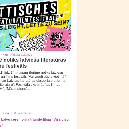
 ·
Kino
,
Kultūra ārzemēs
ē notiks latviešu literatūras
mu festivāls
1. līdz 14. maijam Berlīnē notiks latviešu
 un filmu festivāls “Vai viegli būt latvietim?”,
izē Latvijas literatūras eksporta platforma
iterature”. Festivālā tiks izrādītas filmas
94”, “Mātes piens”,…
 ·
Kino
,
Kultūra ārzemēs
balvu ceremonijā triumfē filma “Viss visur
s”