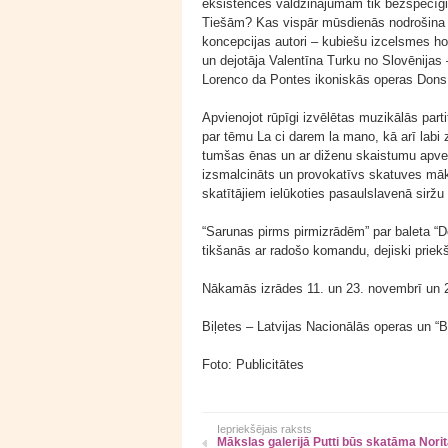
eksistences valdzinājumam tik bezspēcīgi ļ
Tiešām? Kas vispār mūsdienās nodrošina 
koncepcijas autori – kubiešu izcelsmes hor
un dejotāja Valentīna Turku no Slovēnijas
Lorenco da Pontes ikoniskās operas Dons
Apvienojot rūpīgi izvēlētas muzikālās part
par tēmu La ci darem la mano, kā arī labi 
tumšas ēnas un ar diženu skaistumu apveltī
izsmalcināts un provokatīvs skatuves māks
skatītājiem ielūkoties pasaulslavenā sirž
“Sarunas pirms pirmizrādēm” par baleta “
tikšanās ar radošo komandu, dejiski prie
Nākamās izrādes 11. un 23. novembrī un 
Biļetes – Latvijas Nacionālās operas un “B
Foto: Publicitātes
Iepriekšējais raksts
Mākslas galerijā Putti būs skatāma Nor