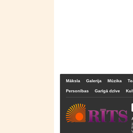
Māksla
Galerija
Mūzika
Te
Personības
Garīgā dzīve
Kul
F
V