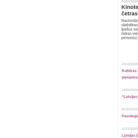
04/02/2026
Kinote
četras
Nacionāla
statistika
īpašus sa
četras vie
pirmoreiz
10/10/2024
Kultūras 
pieejamai
19/04/2024
“Latvijas
05/03/2024
Pasniegt
11/12/2023
Latvijas 