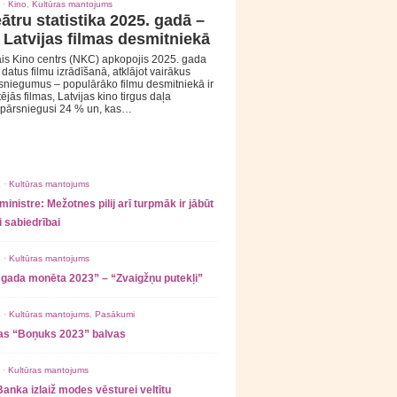
 ·
Kino
,
Kultūras mantojums
ātru statistika 2025. gadā –
 Latvijas filmas desmitniekā
is Kino centrs (NKC) apkopojis 2025. gada
s datus filmu izrādīšanā, atklājot vairākus
sniegumus – populārāko filmu desmitniekā ir
tējās filmas, Latvijas kino tirgus daļa
 pārsniegusi 24 % un, kas…
 ·
Kultūras mantojums
ministre: Mežotnes pilij arī turpmāk ir jābūt
 sabiedrībai
 ·
Kultūras mantojums
 gada monēta 2023” – “Zvaigžņu putekļi”
 ·
Kultūras mantojums
,
Pasākumi
as “Boņuks 2023” balvas
 ·
Kultūras mantojums
Banka izlaiž modes vēsturei veltītu