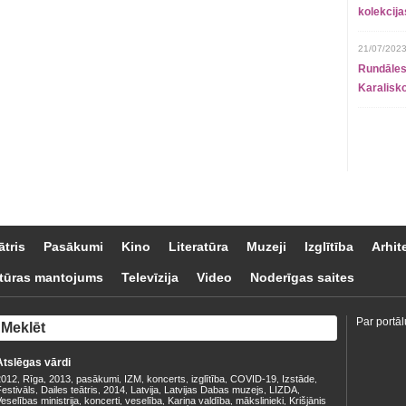
kolekcij
21/07/2023
Rundāles
Karalisko
ātris
Pasākumi
Kino
Literatūra
Muzeji
Izglītība
Arhit
tūras mantojums
Televīzija
Video
Noderīgas saites
Par portāl
Atslēgas vārdi
2012
Rīga
2013
pasākumi
IZM
koncerts
izglītība
COVID-19
Izstāde
,
,
,
,
,
,
,
,
,
estivāls
Dailes teātris
2014
Latvija
Latvijas Dabas muzejs
LIZDA
,
,
,
,
,
,
eselības ministrija
koncerti
veselība
Kariņa valdība
mākslinieki
Krišjānis
,
,
,
,
,