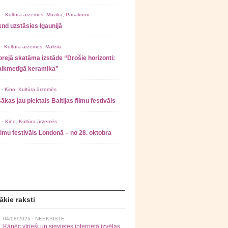
 ·
Kultūra ārzemēs
,
Mūzika
,
Pasākumi
nd uzstāsies Igaunijā
 ·
Kultūra ārzemēs
,
Māksla
rejā skatāma izstāde “Drošie horizonti:
laikmetīgā keramika”
 ·
Kino
,
Kultūra ārzemēs
ākas jau piektais Baltijas filmu festivāls
 ·
Kino
,
Kultūra ārzemēs
filmu festivāls Londonā – no 28. oktobra
ākie raksti
04/08/2026 ·
NEEKSISTE
Kāpēc vīrieši un sievietes internetā izvēlas