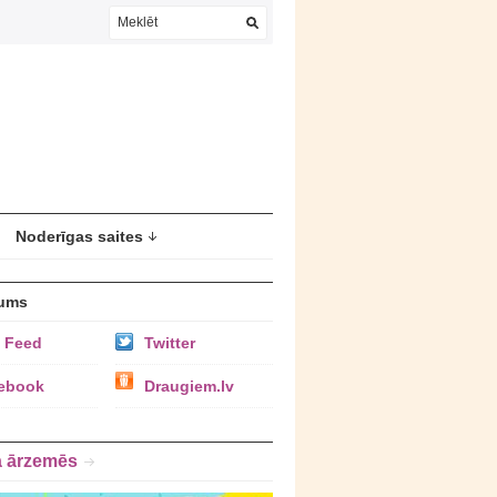
Noderīgas saites
ums
 Feed
Twitter
ebook
Draugiem.lv
a ārzemēs