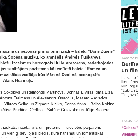
ts aicina uz sezonas pirmo pirmizrādi – baletu “Dons Žuans”
rika Šopēna mūziku, ko aranžējis Andrejs Puškarevs.
10/05/2023
biešu izcelsmes horeogrāfs Hulio Arosarena, sadarbojoties
Berlīn
ijas skatītājiem pazīstama kā iemīļotā baleta “Romeo un
un fil
muzikālais vadītājs būs Mārtiņš Ozoliņš, scenogrāfs –
Laikā no 1
– Alans Hraniteļs.
literatūras
kuru organ
“Latvian L
turs Sokolovs un Raimonds Martinovs. Donnas Elvīras lomā Elza
“Jelgava 
– Antons Freimans un Aleksandrs Osadčijs, Mazeto – Avetiks
o – Viktors Seiko un Zigmārs Kirilko, Donna Anna – Baiba Kokina
n Alise Prudāne, Cerlīna – Sabīne Guravska un Jūlija Brauere,
13/03/2023
izskats, nauda, pils un, protams, – sievietes pārpārēm.
“Oskara” 
 un vienīgi sev lojāls blēdis, kura harismai un romantiskās
vienlaiku