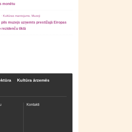
as monētu
 ·
Kultūras mantojums
,
Muzeji
 pils muzejs uzņemts prestižajā Eiropas
 rezidenču tīklā
ektūra
Kultūra ārzemēs
u
Kontakti