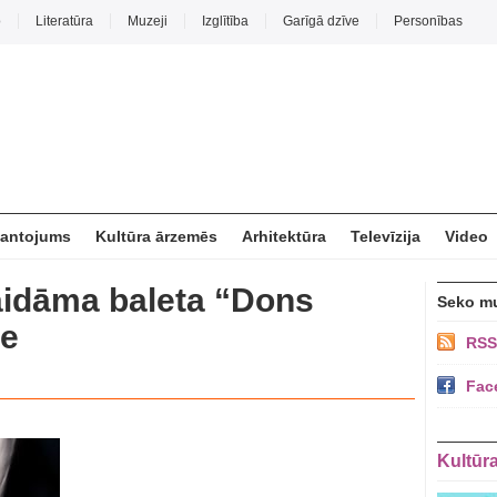
o
Literatūra
Muzeji
Izglītība
Garīgā dzīve
Personības
mantojums
Kultūra ārzemēs
Arhitektūra
Televīzija
Video
idāma baleta “Dons
Seko m
de
RSS
Fac
Kultūr