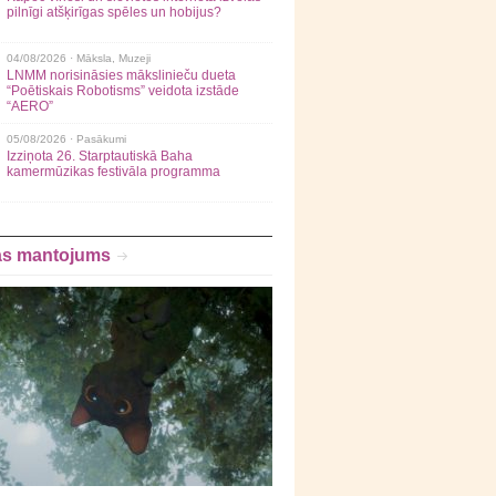
pilnīgi atšķirīgas spēles un hobijus?
04/08/2026 ·
Māksla
,
Muzeji
LNMM norisināsies mākslinieču dueta
“Poētiskais Robotisms” veidota izstāde
“AERO”
05/08/2026 ·
Pasākumi
Izziņota 26. Starptautiskā Baha
kamermūzikas festivāla programma
as mantojums