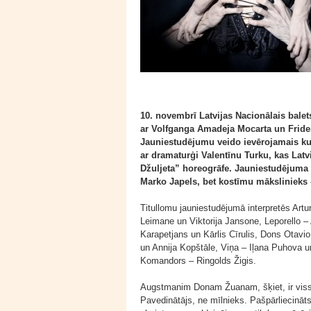
10. novembrī Latvijas Nacionālais bale
ar Volfganga Amadeja Mocarta un Fride
Jauniestudējumu veido ievērojamais ku
ar dramaturģi Valentīnu Turku, kas Latv
Džuljeta” horeogrāfe. Jauniestudējuma 
Marko Japels, bet kostīmu mākslinieks 
Titullomu jauniestudējumā interpretēs Ar
Leimane un Viktorija Jansone, Leporello 
Karapetjans un Kārlis Cīrulis, Dons Otavi
un Annija Kopštāle, Viņa – Iļana Puhova u
Komandors – Ringolds Žigis.
Augstmanim Donam Žuanam, šķiet, ir viss: 
Pavedinātājs, ne mīlnieks. Pašpārliecināts