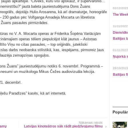
aujas apkārtējie. “Cilvēks, kuru visi apskauž, ir supervaronis…
nemirstību?” jautā baleta jauniestudējuma Dons Žuans
02/12/2022
eogrāfs, dejotājs Hulio Arosarena, kā arī dramaturģe, horeogrāfe
The Week
 – 230 gadus pēc Volfganga Amadeja Mocarta un libretista
 Žuans pasaules pirmizrādes.
11/11/2022
Dienvidko
itūras no V. A. Mocarta operas ar Friderika Šopēna Variācijām
Baltijas 
zināmajiem operas tēliem piepulcējot klāt jaunus – Astoņas
to Viņu no citas pasaules, – top oriģināls, jutekliski
las darbs neobaroka stilistikā, kas, iespējams, pirmoreiz ļaus
01/11/2022
u lauzēja zemapziņas spoguļos.
Ņujorkā s
Dons Žuans” jauniestudējumu notiks 6. novembrī. Programmā –
28/10/2022
kšnesumi un muzikologa Mikus Čežes audiovizuāla lekcija.
Baltijas 
21. decembrī.
iļešu Paradīzes” kasēs, kā arī internetā.
Populār
Nākamais raksts
itamy
Latvijas kinoteātros sāk rādīt piedzīvojumu filmu