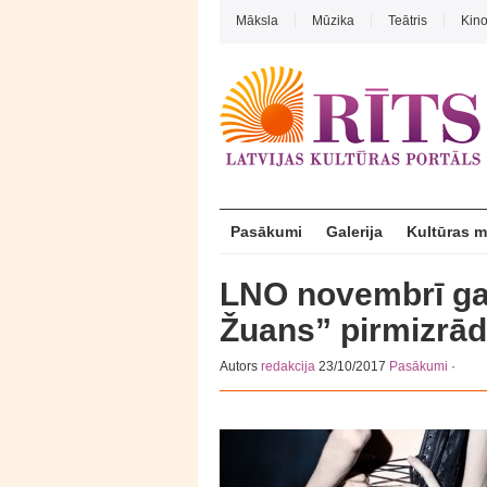
Māksla
Mūzika
Teātris
Kin
Pasākumi
Galerija
Kultūras 
LNO novembrī ga
Žuans” pirmizrā
Autors
redakcija
23/10/2017
Pasākumi
·