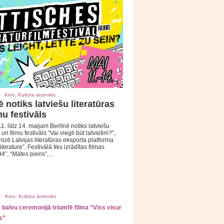
 ·
Kino
,
Kultūra ārzemēs
ē notiks latviešu literatūras
mu festivāls
1. līdz 14. maijam Berlīnē notiks latviešu
 un filmu festivāls “Vai viegli būt latvietim?”,
izē Latvijas literatūras eksporta platforma
iterature”. Festivālā tiks izrādītas filmas
94”, “Mātes piens”,…
 ·
Kino
,
Kultūra ārzemēs
balvu ceremonijā triumfē filma “Viss visur
s”