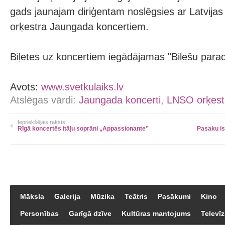
gads jaunajam diriģentam noslēgsies ar Latvijas
orķestra Jaungada koncertiem.
Biļetes uz koncertiem iegādājamas "Biļešu para
Avots:
www.svetkulaiks.lv
Atslēgas vārdi:
Jaungada koncerti
,
LNSO orķestr
Iepriekšējais raksts
Rīgā koncertēs itāļu soprāni „Appassionante”
Pasaku is
Māksla
Galerija
Mūzika
Teātris
Pasākumi
Kino
Personības
Garīgā dzīve
Kultūras mantojums
Televīz