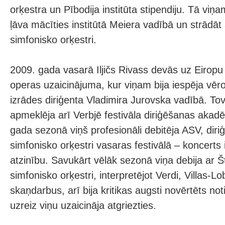
orķestra un Pībodija institūta stipendiju. Tā vi
ļāva mācīties institūtā Meiera vadībā un strādāt
simfonisko orķestri.
2009. gada vasarā Iljičs Rivass devās uz Eirop
operas uzaicinājuma, kur viņam bija iespēja vē
izrādes diriģenta Vladimira Jurovska vadībā. To
apmeklēja arī Verbjē festivāla diriģēšanas akad
gada sezonā viņš profesionāli debitēja ASV, diriģ
simfonisko orķestri vasaras festivālā – koncerts iz
atzinību. Savukārt vēlāk sezonā viņa debija ar Š
simfonisko orķestri, interpretējot Verdi, Villas-
skaņdarbus, arī bija kritikas augsti novērtēts no
uzreiz viņu uzaicināja atgriezties.