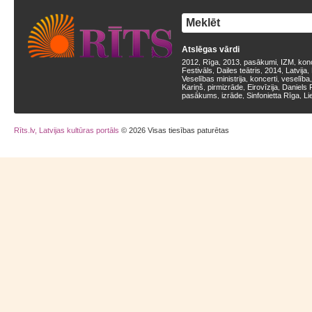
Atslēgas vārdi
2012
Rīga
2013
pasākumi
IZM
kon
,
,
,
,
,
Festivāls
Dailes teātris
2014
Latvija
,
,
,
,
Veselības ministrija
koncerti
veselība
,
,
Kariņš
pirmizrāde
Eirovīzija
Daniels 
,
,
,
pasākums
izrāde
Sinfonietta Rīga
Li
,
,
,
Rīts.lv, Latvijas kultūras portāls
© 2026 Visas tiesības paturētas