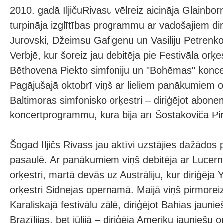
2010. gadā IljičuRivasu vēlreiz aicināja Glainbor
turpināja izglītības programmu ar vadošajiem di
Jurovski, Džeimsu Gafigenu un Vasiliju Petrenko.
Verbjē, kur šoreiz jau debitēja pie Festivāla orķe
Bēthovena Piekto simfoniju un "Bohēmas" konc
Pagājušajā oktobrī viņš ar lieliem panākumiem ofi
Baltimoras simfonisko orķestri – diriģējot abon
koncertprogrammu, kurā bija arī Šostakoviča Pi
Šogad Iljičs Rivass jau aktīvi uzstājies dažādos 
pasaulē. Ar panākumiem viņš debitēja ar Lucern
orķestri, martā devās uz Austrāliju, kur diriģēj
orķestri Sidnejas opernamā. Maijā viņš pirmore
Karaliskajā festivālu zālē, diriģējot Bahias jaunie
Brazīlijas, bet jūlijā – diriģēja Ameriku jauniešu 