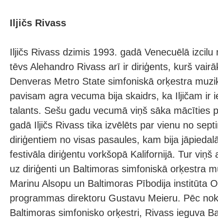
Iljičs Rivass
Iljičs Rivass dzimis 1993. gadā Venecuēlā izcil
tēvs Alehandro Rivass arī ir diriģents, kurš vair
Denveras Metro State simfoniskā orķestra muzik
pavisam agra vecuma bija skaidrs, ka Iljičam ir i
talants. Sešu gadu vecumā viņš sāka mācīties p
gadā Iljičs Rivass tika izvēlēts par vienu no sep
diriģentiem no visas pasaules, kam bija jāpiedalā
festivāla diriģentu vorkšopā Kalifornijā. Tur viņš a
uz diriģenti un Baltimoras simfoniskā orķestra m
Marinu Alsopu un Baltimoras Pībodija institūta O
programmas direktoru Gustavu Meieru. Pēc nok
Baltimoras simfonisko orķestri, Rivass ieguva B