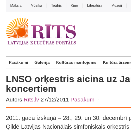
Māksla
Mūzika
Teātris
Kino
Literatūra
Muzeji
Pasākumi
Galerija
Kultūras mantojums
Kultūra ārzem
LNSO orķestris aicina uz J
koncertiem
Autors
Rīts.lv
27/12/2011
Pasākumi
·
2011. gada izskaņā – 28., 29. un 30. decembrī pl
Ģildē Latvijas Nacionālais simfoniskais orķestri