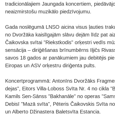
tradicionālajiem Jaungada koncertiem, piedāvāj
neaizmirstošu muzikālo piedzīvojumu.
Gada noslēgumā LNSO aicina visus ļauties traku
no Dvoržāka kaislīgajām slāvu dejām līdz pat aiz
Čaikovska svītai "Riekstkodis" orķestri vedīs m
sensācija – diriģēšanas brīnumbērns Iljičs Riva
savos 18 gados ar panākumiem jau debitējis pie
Eiropas un ASV orķestru diriģenta pults.
Koncertprogrammā: Antonīns Dvoržāks Fragment
dejas", Eitors Villa-Loboss Svīta Nr. 4 no cikla "
Kamils Sen-Sānss "Bakhanāle" no operas "Samso
Debisī "Mazā svīta", Pēteris Čaikovskis Svīta no
un Alberto Džinastera Baletsvīta Estancia.