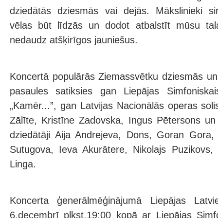
dziedātās dziesmās vai dejās. Mākslinieki si
vēlas būt līdzās un dodot atbalstīt mūsu tal
nedaudz atšķirīgos jauniešus.
Koncertā populārās Ziemassvētku dziesmās un
pasaules satiksies gan Liepājas Simfoniskai
„Kamēr...”, gan Latvijas Nacionālās operas solis
Zālīte, Kristīne Zadovska, Ingus Pētersons un 
dziedātāji Aija Andrejeva, Dons, Goran Gora,
Sutugova, Ieva Akurātere, Nikolajs Puzikovs,
Linga.
Koncerta ģenerālmēģinājumā Liepājas Latv
6.decembrī plkst.19:00 kopā ar Liepājas Simf