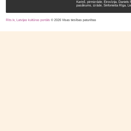
Kariņš
pirmizrāde
Eirovīzija
Daniels 
,
,
,
pasākums
izrāde
Sinfonietta Rīga
Li
,
,
,
Rīts.lv, Latvijas kultūras portāls
© 2026 Visas tiesības paturētas