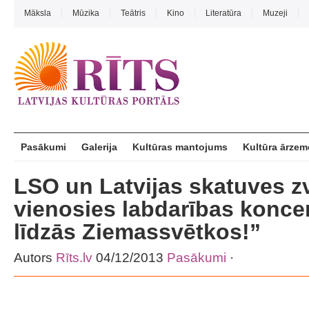
Māksla
Mūzika
Teātris
Kino
Literatūra
Muzeji
Pasākumi
Galerija
Kultūras mantojums
Kultūra ārzem
LSO un Latvijas skatuves z
vienosies labdarības konce
līdzās Ziemassvētkos!”
Autors
Rīts.lv
04/12/2013
Pasākumi
·