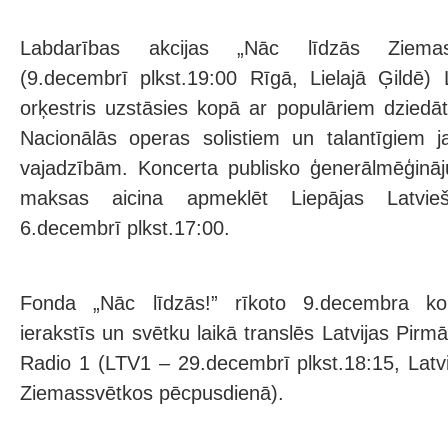
Labdarības akcijas „Nāc līdzās Ziemas
(9.decembrī plkst.19:00 Rīgā, Lielajā Ģildē) 
orķestris uzstāsies kopā ar populāriem dziedāt
Nacionālās operas solistiem un talantīgiem 
vajadzībām. Koncerta publisko ģenerālmēģināj
maksas aicina apmeklēt Liepājas Latvi
6.decembrī plkst.17:00.
Fonda „Nāc līdzās!” rīkoto 9.decembra kon
ierakstīs un svētku laikā translēs Latvijas Pirmā
Radio 1 (LTV1 – 29.decembrī plkst.18:15, Latvi
Ziemassvētkos pēcpusdienā).