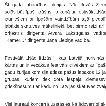
Šī gada labdarības akcijas „Nāc līdzās Ziem
solās būt īpaši krāšņs, jo kopā ar festivāla „Nāc
jauniešiem ar īpašām vajadzībām tajā piedalī
labākie skatuves mākslinieki, bet pirmo reizi arī
orķestris diriģenta Atvara Lakstīgalas vadī
„Kamēr...” diriģenta Jāņa Liepiņa vadībā.
Festivālā „Nāc līdzās!”, kas Latvijā norisin
kārtas un ir vecākais festivāls cilvēkiem ar īp
gadu žūrijas komisija atlasa pašus labākos 12 j
grupas, kuriem tiek dota iespēja Ziemassv
priekšnesumu ar kādu no Latvijas skatuves zva
Visi laureāti koncertā uzstāsies kā līdzvērtīgi s