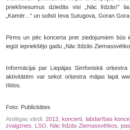
priekšnesumus dziedās visi „Nāc līdzās!” lau
„Kamēr...” un solisti Ieva Sutugova, Goran Gora
Pirms un pēc koncerta pret ziedojumiem būs 
iegūt iepriekšējo gadu „Nāc līdzās Ziemassvētkos
Informācijai par Liepājas Simfoniskā orķestr
aktivitātēm var sekot orķestra mājas lapā www
tīklos.
Foto: Publicitātes
Atslēgas vārdi:
2013
,
koncerti
,
labdarības konce
zvaigznes
,
LSO
,
Nāc līdzās Ziemassvētkos
,
pas