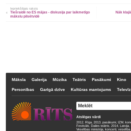
Iepriekšējais raksts
Tiešraidē no ES mājas - diskusija par laikmetīgo
Nāk klajā
mākslu pilsētvidē
Māksla
Galerija
Mūzika
Teātris
Pasākumi
Kino
Personības
Garīgā dzīve
Kultūras mantojums
Televīz
Atslēgas vārdi
2012
Rīga
2013
pasākumi
IZM
kon
,
,
,
,
,
Festivāls
Dailes teātris
2014
Latvija
,
,
,
,
Veselības ministrija
koncerti
veselība
,
,