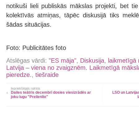
notikuši lieli publiskās mākslas projekti, bet 
kolektīvās atmiņas, tāpēc diskusijā tiks meklēt
šādas situācijas.
Foto: Publicitātes foto
Atslēgas vārdi:
"ES māja"
,
Diskusija
,
laikmetīgā 
Latvija – viena no zvaigznēm. Laikmetīgā māksla
pieredze.
,
tiešraide
Iepriekšējais raksts
Dailes teātris decembrī dosies viesizrādēs ar
LSO un Latvija
joku lugu "Preilenīte"