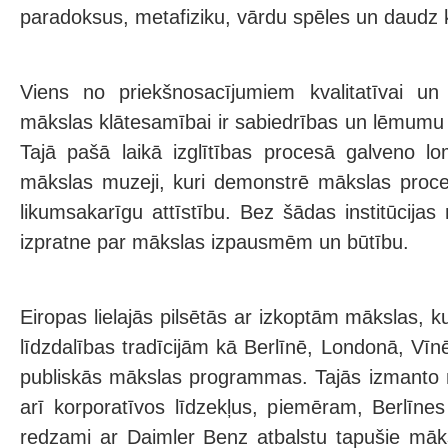
paradoksus, metafiziku, vārdu spēles un daudz k
Viens no priekšnosacījumiem kvalitatīvai un i
mākslas klātesamībai ir sabiedrības un lēmumu 
Tajā pašā laikā izglītības procesā galveno l
mākslas muzeji, kuri demonstrē mākslas proce
likumsakarīgu attīstību. Bez šādas institūcijas 
izpratne par mākslas izpausmēm un būtību.
Eiropas lielajās pilsētās ar izkoptām mākslas, k
līdzdalības tradīcijām kā Berlīnē, Londonā, Vī
publiskās mākslas programmas. Tajās izmanto ne
arī korporatīvos līdzekļus, piemēram, Berlīn
redzami ar Daimler Benz atbalstu tapušie māksl