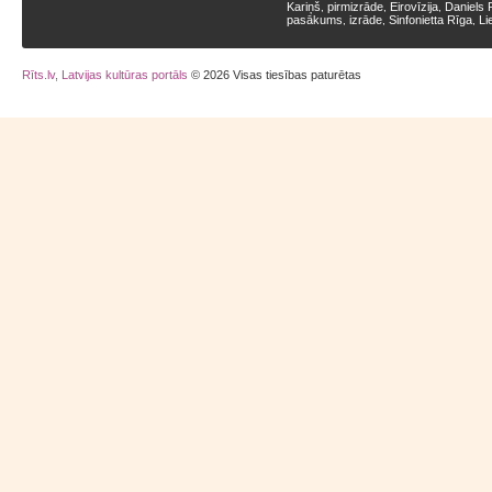
Kariņš
pirmizrāde
Eirovīzija
Daniels 
,
,
,
pasākums
izrāde
Sinfonietta Rīga
Li
,
,
,
Rīts.lv, Latvijas kultūras portāls
© 2026 Visas tiesības paturētas