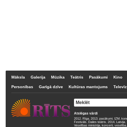
Māksla
Galerija
Mūzika
Teātris
Pasākumi
Kino
Personības
Garīgā dzīve
Kultūras mantojums
Televīz
Atslēgas vārdi
2012
Rīga
2013
pasākumi
IZM
kon
,
,
,
,
,
Festivāls
Dailes teātris
2014
Latvija
,
,
,
,
Veselības ministrija
koncerti
veselība
,
,