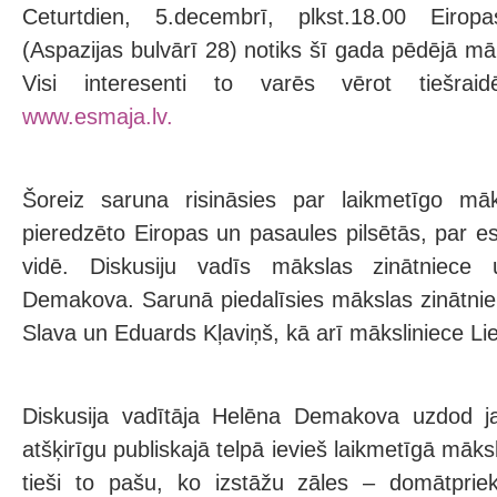
Ceturtdien, 5.decembrī, plkst.18.00 Eiro
(Aspazijas bulvārī 28) notiks šī gada pēdējā māks
Visi interesenti to varēs vērot tiešra
www.esmaja.lv.
Šoreiz saruna risināsies par laikmetīgo māk
pieredzēto Eiropas un pasaules pilsētās, par
vidē. Diskusiju vadīs mākslas zinātniece
Demakova. Sarunā piedalīsies mākslas zinātnie
Slava un Eduards Kļaviņš, kā arī māksliniece L
Diskusija vadītāja Helēna Demakova uzdod j
atšķirīgu publiskajā telpā ievieš laikmetīgā māks
tieši to pašu, ko izstāžu zāles – domātprieku