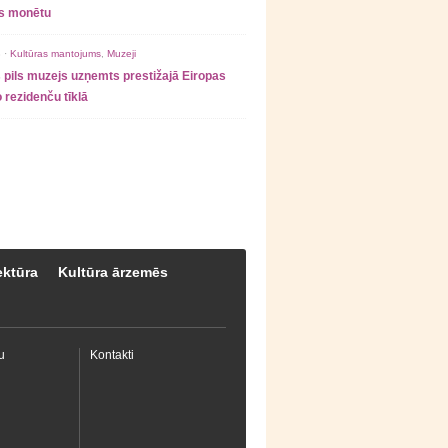
as monētu
 ·
Kultūras mantojums
,
Muzeji
 pils muzejs uzņemts prestižajā Eiropas
 rezidenču tīklā
ektūra
Kultūra ārzemēs
u
Kontakti