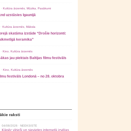
 ·
Kultūra ārzemēs
,
Mūzika
,
Pasākumi
nd uzstāsies Igaunijā
 ·
Kultūra ārzemēs
,
Māksla
rejā skatāma izstāde “Drošie horizonti:
laikmetīgā keramika”
 ·
Kino
,
Kultūra ārzemēs
ākas jau piektais Baltijas filmu festivāls
 ·
Kino
,
Kultūra ārzemēs
filmu festivāls Londonā – no 28. oktobra
ākie raksti
04/08/2026 ·
NEEKSISTE
Kāpēc vīrieši un sievietes internetā izvēlas