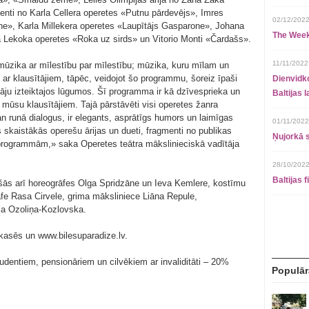
nti no Karla Cellera operetes «Putnu pārdevējs», Imres
02/12/2022
ne», Karla Millekera operetes «Laupītājs Gasparone», Johana
The Week
 Lekoka operetes «Roka uz sirds» un Vitorio Monti «Čardašs».
11/11/2022
ūzika ar mīlestību par mīlestību; mūzika, kuru mīlam un
ar klausītājiem, tāpēc, veidojot šo programmu, šoreiz īpaši
Dienvidko
tāju izteiktajos lūgumos. Šī programma ir kā dzīvesprieka un
Baltijas 
 mūsu klausītājiem. Tajā pārstāvēti visi operetes žanra
an runā dialogus, ir elegants, asprātīgs humors un laimīgas
01/11/2022
s skaistākās operešu ārijas un dueti, fragmenti no publikas
Ņujorkā s
rogrammām,» saka Operetes teātra mākslinieciskā vadītāja
28/10/2022
Baltijas 
ušās arī horeogrāfes Olga Spridzāne un Ieva Kemlere, kostīmu
āfe Rasa Cirvele, grima māksliniece Liāna Repule,
ja Ozoliņa-Kozlovska.
 kasēs un www.bilesuparadize.lv.
dentiem, pensionāriem un cilvēkiem ar invaliditāti – 20%
Populār