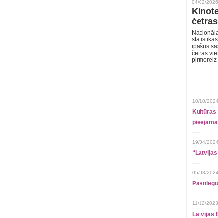
04/02/2026
Kinote
četras
Nacionāla
statistika
īpašus sa
četras vie
pirmoreiz
10/10/2024
Kultūras 
pieejamai
19/04/2024
“Latvijas
05/03/2024
Pasniegt
11/12/2023
Latvijas 