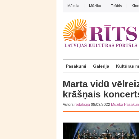
Māksla
Mūzika
Teātris
Kin
Pasākumi
Galerija
Kultūras 
Marta vidū vēlrei
krāšņais koncer
Autors
redakcija
08/03/2022
Mūzika
Pasākum