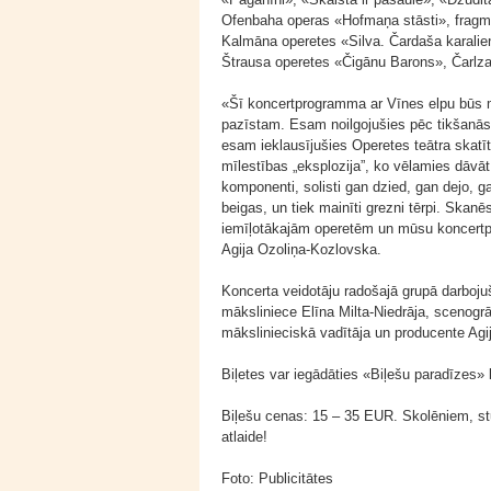
Ofenbaha operas «Hofmaņa stāsti», fragme
Kalmāna operetes «Silva. Čardaša karalie
Štrausa operetes «Čigānu Barons», Čarlza
«Šī koncertprogramma ar Vīnes elpu būs m
pazīstam. Esam noilgojušies pēc tikšanās 
esam ieklausījušies Operetes teātra skatī
mīlestības „eksplozija”, ko vēlamies dāvāt
komponenti, solisti gan dzied, gan dejo, g
beigas, un tiek mainīti grezni tērpi. Skanē
iemīļotākajām operetēm un mūsu koncertp
Agija Ozoliņa-Kozlovska.
Koncerta veidotāju radošajā grupā darboj
māksliniece Elīna Milta-Niedrāja, scenogr
mākslinieciskā vadītāja un producente Agi
Biļetes var iegādāties «Biļešu paradīzes»
Biļešu cenas: 15 – 35 EUR. Skolēniem, stu
atlaide!
Foto: Publicitātes