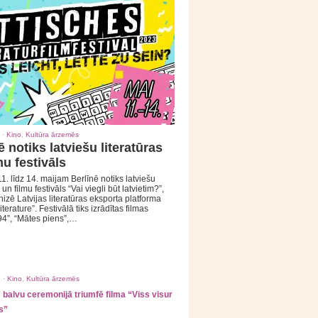
 ·
Kino
,
Kultūra ārzemēs
ē notiks latviešu literatūras
mu festivāls
1. līdz 14. maijam Berlīnē notiks latviešu
 un filmu festivāls “Vai viegli būt latvietim?”,
izē Latvijas literatūras eksporta platforma
iterature”. Festivālā tiks izrādītas filmas
94”, “Mātes piens”,…
 ·
Kino
,
Kultūra ārzemēs
balvu ceremonijā triumfē filma “Viss visur
s”