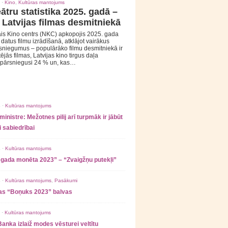
 ·
Kino
,
Kultūras mantojums
ātru statistika 2025. gadā –
 Latvijas filmas desmitniekā
is Kino centrs (NKC) apkopojis 2025. gada
s datus filmu izrādīšanā, atklājot vairākus
sniegumus – populārāko filmu desmitniekā ir
tējās filmas, Latvijas kino tirgus daļa
 pārsniegusi 24 % un, kas…
 ·
Kultūras mantojums
ministre: Mežotnes pilij arī turpmāk ir jābūt
 sabiedrībai
 ·
Kultūras mantojums
 gada monēta 2023” – “Zvaigžņu putekļi”
 ·
Kultūras mantojums
,
Pasākumi
as “Boņuks 2023” balvas
 ·
Kultūras mantojums
Banka izlaiž modes vēsturei veltītu