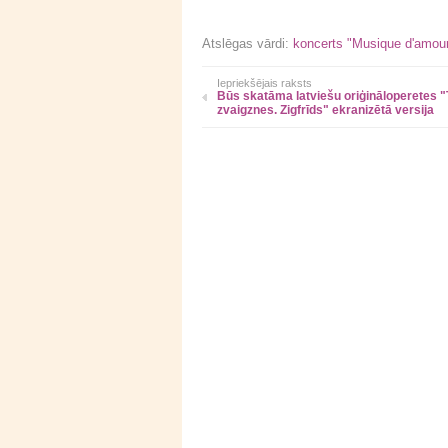
Atslēgas vārdi:
koncerts "Musique d'amou
Iepriekšējais raksts
Būs skatāma latviešu oriģināloperetes "
zvaigznes. Zigfrīds" ekranizētā versija