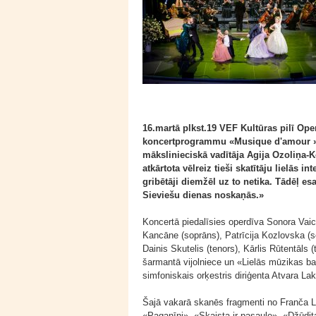
16.martā plkst.19 VEF Kultūras pilī Opere
koncertprogrammu «Musique d'amour » (
mākslinieciskā vadītāja Agija Ozoliņa-
atkārtota vēlreiz tieši skatītāju lielās i
gribētāji diemžēl uz to netika. Tādēļ es
Sieviešu dienas noskaņās.»
Koncertā piedalīsies operdīva Sonora Vaice
Kancāne (soprāns), Patrīcija Kozlovska (
Dainis Skutelis (tenors), Kārlis Rūtentāls (
šarmantā vijolniece un «Lielās mūzikas ba
simfoniskais orķestris diriģenta Atvara L
Šajā vakarā skanēs fragmenti no Franča L
«Paganīni», «Skaista ir pasaule», «Džūdi