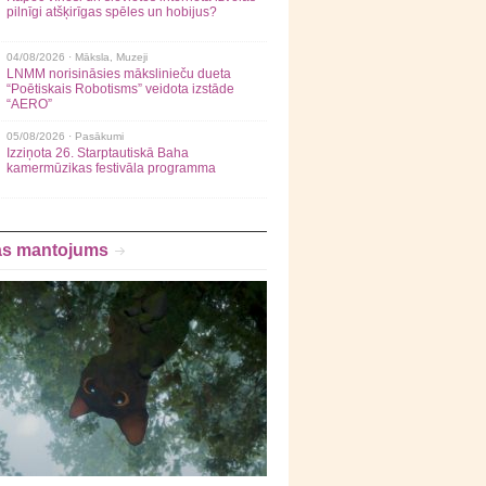
pilnīgi atšķirīgas spēles un hobijus?
04/08/2026 ·
Māksla
,
Muzeji
LNMM norisināsies mākslinieču dueta
“Poētiskais Robotisms” veidota izstāde
“AERO”
05/08/2026 ·
Pasākumi
Izziņota 26. Starptautiskā Baha
kamermūzikas festivāla programma
as mantojums