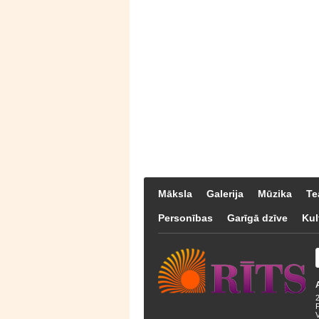
Māksla
Galerija
Mūzika
Te
Personības
Garīgā dzīve
Kul
F
V