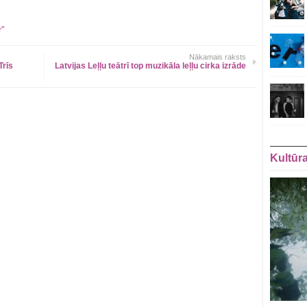
r"
Nākamais raksts
Trīs
Latvijas Leļļu teātrī top muzikāla leļļu cirka izrāde
Kultūr