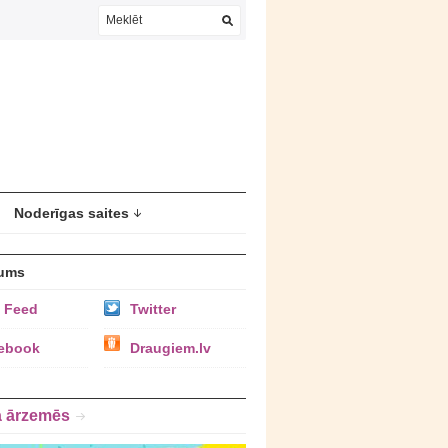
Noderīgas saites
ums
 Feed
Twitter
ebook
Draugiem.lv
a ārzemēs