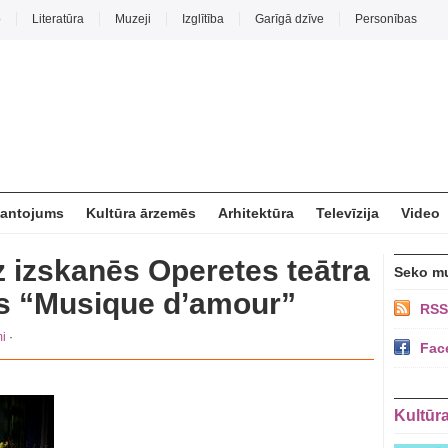
o
Literatūra
Muzeji
Izglītība
Garīgā dzīve
Personības
mantojums
Kultūra ārzemēs
Arhitektūra
Televīzija
Video
z izskanēs Operetes teātra
Seko m
ts “Musique d’amour”
RSS
i
·
Fac
Kultūr