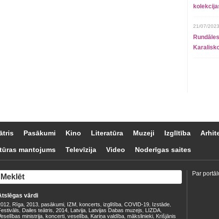
kolekcij
21/07/2023
Rundāles
Karalisko
ātris
Pasākumi
Kino
Literatūra
Muzeji
Izglītība
Arhit
tūras mantojums
Televīzija
Video
Noderīgas saites
Par portāl
Atslēgas vārdi
2012
Rīga
2013
pasākumi
IZM
koncerts
izglītība
COVID-19
Izstāde
,
,
,
,
,
,
,
,
,
estivāls
Dailes teātris
2014
Latvija
Latvijas Dabas muzejs
LIZDA
,
,
,
,
,
,
eselības ministrija
koncerti
veselība
Kariņa valdība
mākslinieki
Krišjānis
,
,
,
,
,