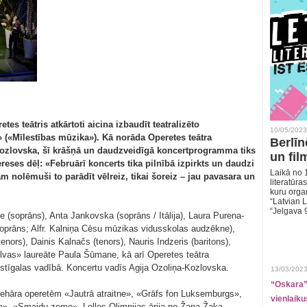
tes teātris atkārtoti aicina izbaudīt teatralizēto
10/05/2023
«Mīlestības mūzika»). Kā norāda Operetes teātra
Berlīn
Kozlovska, šī krāšņā un daudzveidīgā koncertprogramma tiks
un fil
ntereses dēļ: «Februārī koncerts tika pilnībā izpirkts un daudzi
Laikā no 1
am nolēmuši to parādīt vēlreiz, tikai šoreiz – jau pavasara un
literatūras
kuru organ
“Latvian L
“Jelgava 
 (soprāns), Anta Jankovska (soprāns / Itālija), Laura Purena-
soprāns; Alfr. Kalniņa Cēsu mūzikas vidusskolas audzēkne),
tenors), Dainis Kalnačs (tenors), Nauris Indzeris (baritons),
lvas» laureāte Paula Šūmane, kā arī Operetes teātra
akstīgalas vadībā. Koncertu vadīs Agija Ozoliņa-Kozlovska.
13/03/2023
“Oskara” 
ehāra operetēm «Jautrā atraitne», «Grāfs fon Luksemburgs»,
vienlaiku
ta», «Smaidu zeme», Lelles Olimpijas ārija no Žana Žaka