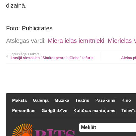
dizainā.
Foto: Publicitates
Atslēgas vārdi:
Miera ielas iemītnieki
,
Mierielas 
Iepriekšējais raksts
Latvijā viesosies "Shakespeare’s Globe" teātris
Aicina pi
Māksla
Galerija
Mūzika
Teātris
Pasākumi
Kino
Personības
Garīgā dzīve
Kultūras mantojums
Televīz