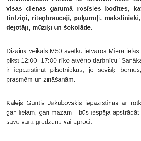
visas dienas garumā rosīsies bodītes, kaf
tirdziņi, riteņbraucēji, puķumīļi, mākslinieki,
dejotāji, mūziķi un šokolāde.
Dizaina veikals M50 svētku ietvaros Miera iel
plkst 12:00- 17:00 rīko atvērto darbnīcu "Sanāka
ir iepazīstināt pilsētniekus, jo sevišķi bēr
prasmēm un zināšanām.
Kalējs Guntis Jakubovskis iepazīstinās ar ro
gan lielam, gan mazam - būs iespēja apstrādāt 
savu vara gredzenu vai aproci.