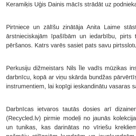
Keramiķis Uģis Dainis mācīs strādāt uz podnieka
Pirtniece un zālīšu zinātāja Anita Laime stā
ārstnieciskajām īpašībām un iedarbību, pirts 
pēršanos. Katrs varēs sasiet pats savu pirtsslot
Perkusiju dižmeistars Nils Īle vadīs mūzikas i
darbnīcu, kopā ar viņu skārda bundžas pārvērtī
instrumentiem, lai kopīgi ieskandinātu vasaras 
Darbnīcas ietvaros tautās dosies arī dizaine
(Recycled.lv) pirmie modeļi no jaunās kolekcija
un tunikas, kas darinātas no vīriešu kreklie