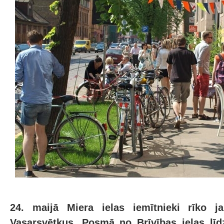
24. maijā Miera ielas iemītnieki rīko ja
Vasarsvētkus. Posmā no Brīvības ielas l