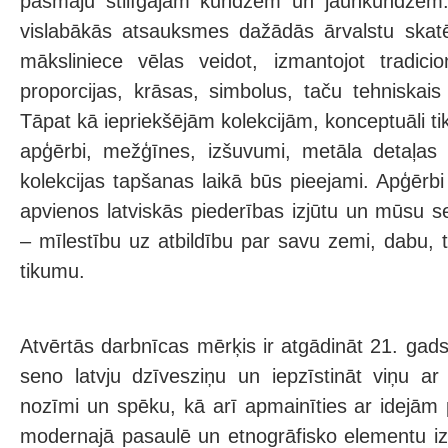
pašmāju stilīgajām kundzēm un jaunkundzēm
vislabākās atsauksmes dažādās ārvalstu skatē
māksliniece vēlas veidot, izmantojot tradicio
proporcijas, krāsas, simbolus, taču tehniskais 
Tāpat kā iepriekšējām kolekcijām, konceptuāli tiks 
apģērbi, mežģīnes, izšuvumi, metāla detaļas u
kolekcijas tapšanas laikā būs pieejami. Apģērb
apvienos latviskās piederības izjūtu un mūsu s
– mīlestību uz atbildību par savu zemi, dabu, 
tikumu.
Atvērtās darbnīcas mērķis ir atgādināt 21. gad
seno latvju dzīvesziņu un iepzīstināt viņu a
nozīmi un spēku, kā arī apmainīties ar idejām
modernajā pasaulē un etnogrāfisko elementu 