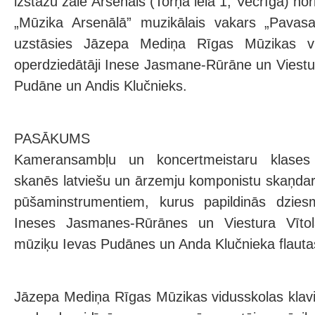
izstāžu zālē Arsenāls (Torņa ielā 1, Vecrīgā) n
„Mūzika Arsenālā” muzikālais vakars „Pavasar
uzstāsies Jāzepa Mediņa Rīgas Mūzikas vi
operdziedātāji Inese Jasmane-Rūrāne un Viesturs 
Pudāne un Andis Klučnieks.
PASĀKUMS
Kameransambļu un koncertmeistaru klases
skanēs latviešu un ārzemju komponistu skaņdarb
pūšaminstrumentiem, kurus papildinās dzies
Ineses Jasmanes-Rūrānes un Viestura Vīto
mūziķu Ievas Pudānes un Anda Klučnieka flaut
Jāzepa Mediņa Rīgas Mūzikas vidusskolas klav