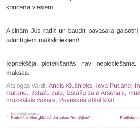
koncerta viesiem.
Aicinām Jūs radīt un baudīt pavasara gaisotn
talantīgiem māksliniekiem!
Iepriekšēja pieteikšanās nav nepieciešama.
maksas.
Atslēgas vārdi:
Andis Klučnieks
,
Ieva Pudāne
,
I
Rūrāne
,
izstāžu zāle
,
izstāžu zāle Arsenāls
,
mūz
muzikālais vakars
,
Pavasaris atkal klāt!
Iepriekšējais raksts
Radošā iztēles „Mobilā darbnīca: Rotaļājies!”
Publiskota 