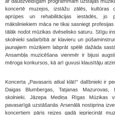
ar daudzveidīgām programmām uzstājas mūzika
koncertē muzejos, izstāžu zālēs, kultūras c
aprūpes un rehabilitācijas iestādēs, jo 
māksliniekiem māca ne tikai sasniegt profesija
tālāk nodot mūzikas dvēselisko saturu. Stīgu in
skolnieki sadarbībā ar klavieru un pūšaminstr
jaunajiem mūziķiem labprāt spēlē dažāda sas
Ansambļa muzicēšana vienmēr ir bijusi augsti
mēroga konkursos, kā arī guvusi klausītāju atzi
Koncerta „Pavasaris atkal klāt!” dalībnieki ir 
Daigas Blumbergas, Tatjanas Mazurovas, I
skolnieki. Jāzepa Mediņa Rīgas Mūzikas v
pavasarīgā uzstāšanās Arsenālā nostiprina izvei
koncertiem pāris reizes gadā iepriecināt mu