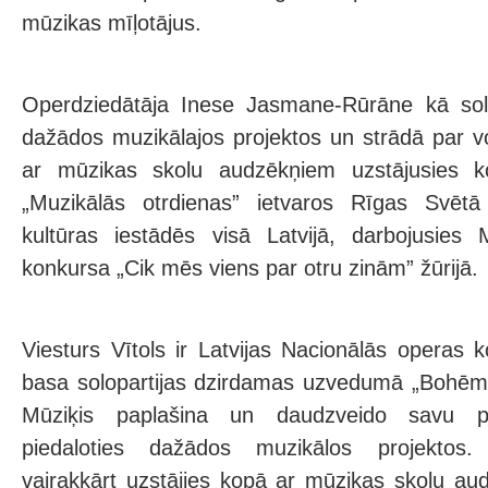
mūzikas mīļotājus.
Operdziedātāja Inese Jasmane-Rūrāne kā solis
dažādos muzikālajos projektos un strādā par 
ar mūzikas skolu audzēkņiem uzstājusies 
„Muzikālās otrdienas” ietvaros Rīgas Svēt
kultūras iestādēs visā Latvijā, darbojusie
konkursa „Cik mēs viens par otru zinām” žūrijā.
Viesturs Vītols ir Latvijas Nacionālās operas 
basa solopartijas dzirdamas uzvedumā „Bohēm
Mūziķis paplašina un daudzveido savu pro
piedaloties dažādos muzikālos projektos.
vairakkārt uzstājies kopā ar mūzikas skolu au