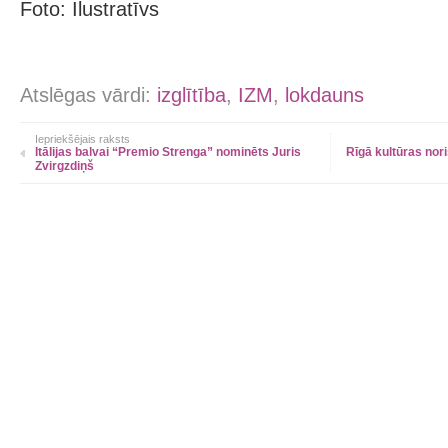
Foto: Ilustratīvs
Atslēgas vārdi:
izglītība
,
IZM
,
lokdauns
Iepriekšējais raksts
Itālijas balvai “Premio Strenga” nominēts Juris
Rīgā kultūras nor
Zvirgzdiņš