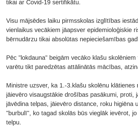
tikai ar Covid-19 sertifikātu.
Visu mājsēdes laiku pirmsskolas izglītības iestā
vienlaikus vecākiem jāapsver epidemioloģiskie ri
bērnudārzu tikai absolūtas nepieciešamības gad
Pēc "lokdauna" beigām vecāko klašu skolēniem
varētu tikt paredzētas attālinātās mācības, atzi
Ministre uzsver, ka 1.-3.klašu skolēnu klātienes
jāievēro visaugstākie drošības pasākumi, proti, 
jāvēdina telpas, jāievēro distance, roku higiēna 
"burbulī", ko tagad skolās būs vieglāk ievērot, jo
telpu.