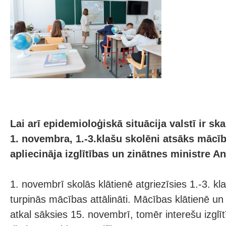
Lai arī epidemioloģiskā situācija valstī ir sk
1. novembra, 1.-3.klašu skolēni atsāks mācīb
apliecināja izglītības un zinātnes ministre A
1. novembrī skolās klātienē atgriezīsies 1.-3. kla
turpinās mācības attālināti. Mācības klātienē un 
atkal sāksies 15. novembrī, tomēr interešu izglīt