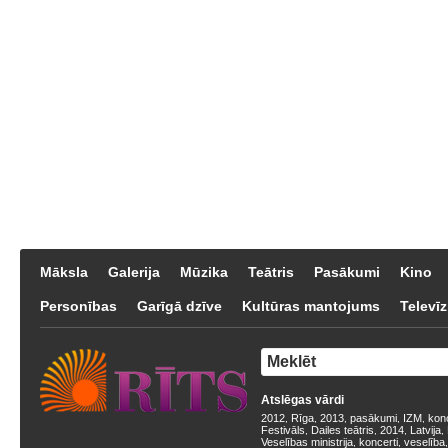
Māksla
Galerija
Mūzika
Teātris
Pasākumi
Kino
Personības
Garīgā dzīve
Kultūras mantojums
Televīz
Atslēgas vārdi
2012
Rīga
2013
pasākumi
IZM
kon
,
,
,
,
,
Festivāls
Dailes teātris
2014
Latvija
,
,
,
,
Veselības ministrija
koncerti
veselība
,
,