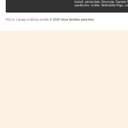
Kariņš
pirmizrāde
Eirovīzija
Daniels 
,
,
,
pasākums
izrāde
Sinfonietta Rīga
Li
,
,
,
Rīts.lv, Latvijas kultūras portāls
© 2026 Visas tiesības paturētas