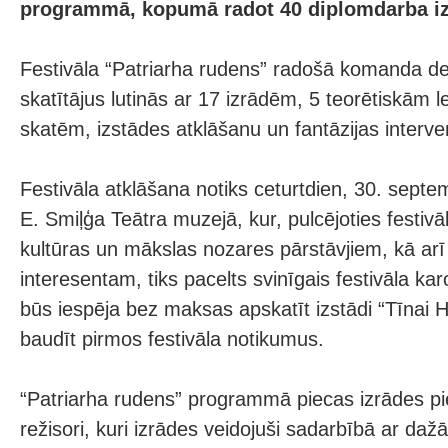
programmā, kopumā radot 40 diplomdarba iz
Festivāla “Patriarha rudens” radošā komanda des
skatītājus lutinās ar 17 izrādēm, 5 teorētiskām le
skatēm, izstādes atklāšanu un fantāzijas interv
Festivāla atklāšana notiks ceturtdien, 30. septe
E. Smiļģa Teātra muzejā, kur, pulcējoties festivā
kultūras un mākslas nozares pārstāvjiem, kā arī
interesentam, tiks pacelts svinīgais festivāla k
būs iespēja bez maksas apskatīt izstādi “Tīnai 
baudīt pirmos festivāla notikumus.
“Patriarha rudens” programmā piecas izrādes pi
režisori, kuri izrādes veidojuši sadarbībā ar daž