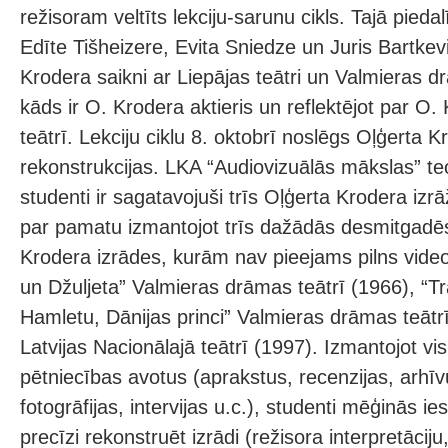
režisoram veltīts lekciju-sarunu cikls. Tajā pieda
Edīte Tišheizere, Evita Sniedze un Juris Bartkev
Krodera saikni ar Liepājas teātri un Valmieras dr
kāds ir O. Krodera aktieris un reflektējot par O. 
teātrī. Lekciju ciklu 8. oktobrī noslēgs Oļģerta K
rekonstrukcijas. LKA “Audiovizuālās mākslas” teor
studenti ir sagatavojuši trīs Oļģerta Krodera izr
par pamatu izmantojot trīs dažādās desmitgadē
Krodera izrādes, kurām nav pieejams pilns vide
un Džuljeta” Valmieras drāmas teātrī (1966), “Tr
Hamletu, Dānijas princi” Valmieras drāmas teātr
Latvijas Nacionālajā teātrī (1997). Izmantojot v
pētniecības avotus (aprakstus, recenzijas, arhīv
fotogrāfijas, intervijas u.c.), studenti mēģinās ie
precīzi rekonstruēt izrādi (režisora interpretāciju