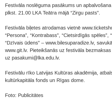
Festivāla noslēguma pasākums un apbalvošana n
plkst. 21.00 LKA Teātra mājā “Zirgu pasts”.
Festivāla biļetes atrodamas vietnē www.ticketsh
“Persona”, “Kontrabass”, “Cietsirdīgās spēles”, 
“Dzīvais ūdens” – www.bilesuparadize.lv, savukā
www.git.lv. Pieteikšanās uz festivāla bezmaksa
uz pasakumi@lka.edu.lv.
Festivālu rīko Latvijas Kultūras akadēmija, atbal
kultūrkapitāla fonds un Rīgas dome.
Foto: Publicitātes