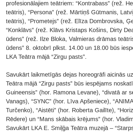
profesionālajiem teātriem: “Kontrabass” (rež. Hen
teātris), “Persona” (rež. Mārtiņš Gūtmanis, Latvi
teātris), “Prometejs” (rež. Elīza Dombrovska, Ģer
“Konklāvs” (rež. Klāvs Kristaps Košins, Dirty Dea
ūdens” (rež. Ilze Bloka, Valmieras drāmas teātris
ūdens” 8. oktobrī plkst. 14.00 un 18.00 būs ies
LKA Teātra mājā “Zirgu pasts”.
Savukārt laikmetīgās dejas horeogrāfi aicinās u
Teātra mājā “Zirgu pasts” būs iespējams noskatīt
Guineensis” (hor. Ramona Levane), “divatā ar s
Vanags), “SYNC” (hor. Līva Apšeniece), “ANIMA”
Turčenko), “Aistēti” (hor. Roberta Gailīte), “Hor
Rēdere) un “Mans skābais krējums” (hor. Vladim
Savukārt LKA E. Smiļģa Teātra muzejā – “Starpst