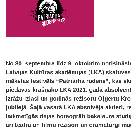
No 30. septembra līdz 9. oktobrim norisinās
Latvijas Kultūras akadēmijas (LKA) skatuves
mākslas festivāls “Patriarha rudens”, kas ska
piedāvās krāšņāko LKA 2021. gada absolven
izrāžu izlasi un godinās režisoru Oļģertu Kr
jubilejā. Šajā vasarā LKA absolvēja aktieri, r
laikmetīgās dejas horeogrāfi bakalaura stud
arī teātra un filmu režisori un dramaturgi ma