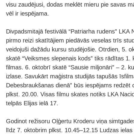
visu zaudējusi, dodas meklēt mieru pie savas mā
vēl ir iespējama.
Divpadsmitajā festivālā “Patriarha rudens” LKA N
pirmo reizi skatītājiem piedāvās veselas trīs stu
veidojuši dažādu kursu studējošie. Otrdien, 5. ok
skatē “Veiksmes slepenais kods” tiks rādītas 1.
filmas. 6. oktobrī skatē “Sausie miljonāri” – 2. k
izlase. Savukārt maģistra studijās tapušās īsfil
Debesbraukšanas dienā” būs iespējams redzēt ce
plkst. 20.00. Visas filmu skates notiks LKA Naci
telpās Elijas ielā 17.
Godinot režisoru Oļģertu Kroderu viņa simtgades
līdz 7. oktobrim plkst. 10.45–12.15 Ludzas ielas 