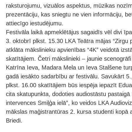
raksturojumu, vizuālos aspektus, mūzikas nozīmi
prezentāciju, kas sniegtu ne vien informāciju, be
attiecīgo iestudējumu.
Festivāla laikā apmeklētājus sagaidīs vēl divi īp
3. oktobrī plkst. 15.30 LKA Teātra mājas “Zirgu p
atklāta mākslinieku apvienības “4K” veidotā izs
skatītājiem. Četri mākslinieki – jaunie scenogrāfi
Katrīna Ieva, Madara Mela un Ieva Stalšene tur
gadā iesākto sadarbību ar festivālu. Savukārt 5.,
plkst. 16.00 skatītājiem būs iespēja iepazīt Edu
cita skatupunkta, dodoties audiostāstu pastaigā 
intervences Smiļģa ielā”, ko veidos LKA Audiovi
mākslas maģistrantūras 2. kursa studenti kopā 
Briedi.