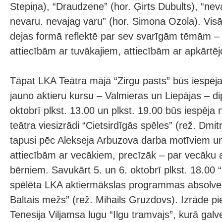
Stepiņa), “Draudzene” (hor. Ģirts Dubults), “nev
nevaru. nevajag varu” (hor. Simona Ozola). Visā
dejas formā reflektē par sev svarīgām tēmām – 
attiecībām ar tuvākajiem, attiecībām ar apkārtējo
Tāpat LKA Teātra mājā “Zirgu pasts” būs iespēja
jauno aktieru kursu – Valmieras un Liepājas – d
oktobrī plkst. 13.00 un plkst. 19.00 būs iespēja 
teātra viesizrādi “Cietsirdīgās spēles” (rež. Dmit
tapusi pēc Alekseja Arbuzova darba motīviem u
attiecībām ar vecākiem, precīzāk – par vecāku 
bērniem. Savukārt 5. un 6. oktobrī plkst. 18.00 “
spēlēta LKA aktiermākslas programmas absolven
Baltais mežs” (rež. Mihails Gruzdovs). Izrāde pi
Tenesija Viljamsa lugu “Ilgu tramvajs”, kurā gal