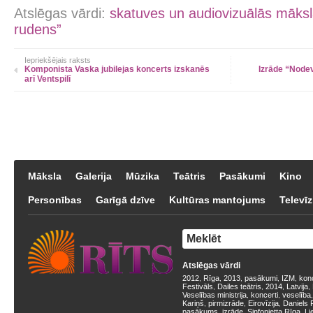
Atslēgas vārdi:
skatuves un audiovizuālās māksla
rudens”
Iepriekšējais raksts
Komponista Vaska jubilejas koncerts izskanēs
Izrāde “Nodev
arī Ventspilī
Māksla
Galerija
Mūzika
Teātris
Pasākumi
Kino
Personības
Garīgā dzīve
Kultūras mantojums
Televīz
Atslēgas vārdi
2012
Rīga
2013
pasākumi
IZM
kon
,
,
,
,
,
Festivāls
Dailes teātris
2014
Latvija
,
,
,
,
Veselības ministrija
koncerti
veselība
,
,
Kariņš
pirmizrāde
Eirovīzija
Daniels 
,
,
,
pasākums
izrāde
Sinfonietta Rīga
Li
,
,
,