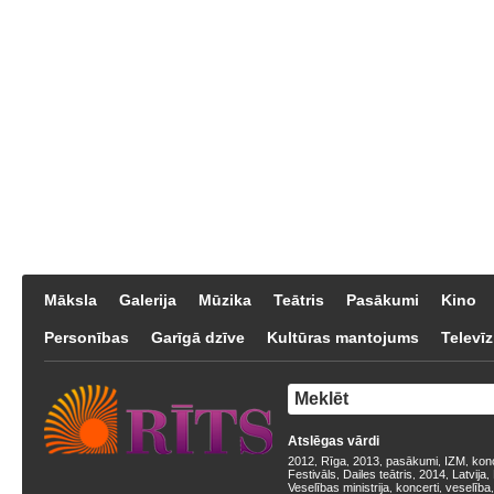
Māksla
Galerija
Mūzika
Teātris
Pasākumi
Kino
Personības
Garīgā dzīve
Kultūras mantojums
Televīz
Atslēgas vārdi
2012
Rīga
2013
pasākumi
IZM
kon
,
,
,
,
,
Festivāls
Dailes teātris
2014
Latvija
,
,
,
,
Veselības ministrija
koncerti
veselība
,
,