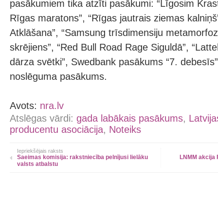
pasākumiem tika atzīti pasākumi: “Līgosim Kras
Rīgas maratons”, “Rīgas jautrais ziemas kalniņš
Atklāšana”, “Samsung trīsdimensiju metamorfoz
skrējiens”, “Red Bull Road Rage Siguldā”, “Lat
dārza svētki”, Swedbank pasākums “7. debesīs”, 
noslēguma pasākums.
Avots:
nra.lv
Atslēgas vārdi:
gada labākais pasākums
,
Latvij
producentu asociācija
,
Noteiks
Iepriekšējais raksts
Saeimas komisija: rakstniecība pelnījusi lielāku
LNMM akcija 
valsts atbalstu