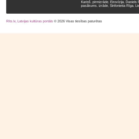
Kariņš
pirmizrāde
Eirovīzija
Daniels 
,
,
,
pasākums
izrāde
Sinfonietta Rīga
Li
,
,
,
Rīts.lv, Latvijas kultūras portāls
© 2026 Visas tiesības paturētas