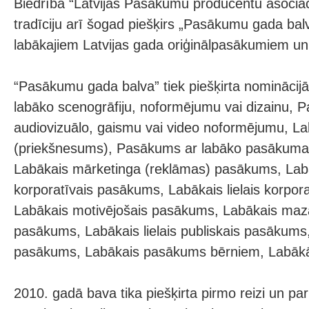
Biedrība “Latvijas Pasākumu producentu asociāc
tradīciju arī šogad piešķirs „Pasākumu gada ba
labākajiem Latvijas gada oriģinālpasākumiem u
“Pasākumu gada balva” tiek piešķirta nomināci
labāko scenogrāfiju, noformējumu vai dizainu, 
audiovizuālo, gaismu vai video noformējumu, La
(priekšnesums), Pasākums ar labāko pasākuma i
Labākais mārketinga (reklāmas) pasākums, Lab
korporatīvais pasākums, Labākais lielais korpor
Labākais motivējošais pasākums, Labākais maza
pasākums, Labākais lielais publiskais pasākums
pasākums, Labākais pasākums bērniem, Labākā
2010. gadā bava tika piešķirta pirmo reizi un pa