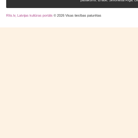
pasākums
izrāde
Sinfonietta Rīga
Li
,
,
,
Rīts.lv, Latvijas kultūras portāls
© 2026 Visas tiesības paturētas