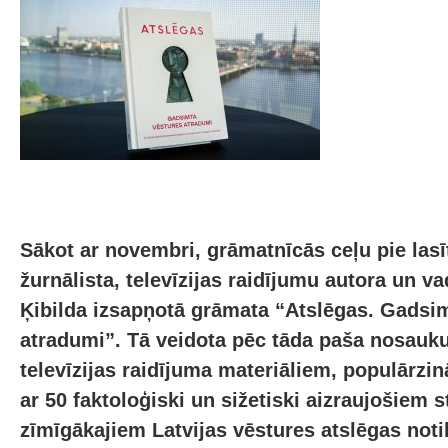
Sākot ar novembri, grāmatnīcās ceļu pie lasī
žurnālista, televīzijas raidījumu autora un va
Ķibilda izsapņotā grāmata “Atslēgas. Gadsi
atradumi”. Tā veidota pēc tāda paša nosau
televīzijas raidījuma materiāliem, populārzin
ar 50 faktoloģiski un sižetiski aizraujošiem 
zīmīgākajiem Latvijas vēstures atslēgas not