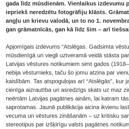
gada līdz mūsdienām. Vienlaikus izdevumu p
iepriekš neredzētu fotogrāfiju klāsts. Grāmat
angļu un krievu valodā, un to no 1. novembr
gan grāmatnīcās, gan kā līdz šim – arī tiešsa
Apjomīgais izdevums “Atslēgas. Gadsimta vēstu
mūsdienīgā un viegli uztveramā veidā stāsta pa
Latvijas vēstures notikumiem simt gados (1918–
nebija vēsturnieks, taču šo jomu atzina par vie
kaislībām. Tas atspoguļojas arī “Atslēgās”, kur 
cienīga aizrautība un asredzīgs skats uz maz z
neērtām Latvijas pagātnes ainām, lai katram tās
saprotamas. Jaunā publikācija aicina ikvienu lasī
vecuma un vēstures zināšanām – uz kritisku saru
stereotipus par izšķirīgu valsts pagātnes notikum