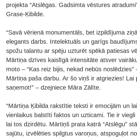
projekta “Atslēgas. Gadsimta vēstures atradumi” 
Grase-Ķibilde.
“Savā vērienā monumentāls, bet izpildījuma ziņ
elegants darbs. Intelektuāls un garīgs baudījum
spožu talantu ar spēju uzturēt spēkā patiesas v
Mārtiņa dzīves kaislīgā intensitāte atsver vair
moto – “Kas reiz bijis, nekad nebūs noslēdzies” 
Mārtiņa paša darbu. Ar šo viņš ir atgriezies! Lai
saņemot!” – dzejniece Māra Zālīte.
“Mārtiņa Ķibilda rakstītie teksti ir emocijām un lai
vienlaikus balstīti faktos un uzticami. Tie ir viegl
lai tos dzirdētu. Mārtiņš prata katrā “Atslēgu” st
sajūtu, izvēlēties spilgtus varoņus, atspoguļot