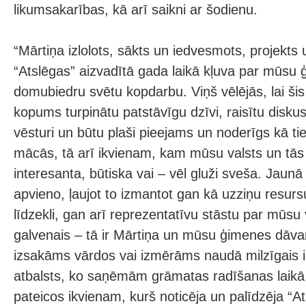
likumsakarības, kā arī saikni ar šodienu.
“Mārtiņa izlolots, sākts un iedvesmots, projekts 
“Atslēgas” aizvadītā gada laikā kļuva par mūsu
domubiedru svētu kopdarbu. Viņš vēlējās, lai ši
kopums turpinātu patstāvīgu dzīvi, raisītu diskus
vēsturi un būtu plaši pieejams un noderīgs kā t
mācās, tā arī ikvienam, kam mūsu valsts un tās 
interesanta, būtiska vai – vēl gluži sveša. Jau
apvieno, ļaujot to izmantot gan kā uzziņu resur
līdzekli, gan arī reprezentatīvu stāstu par mūsu 
galvenais – tā ir Mārtiņa un mūsu ģimenes dāvan
izsakāms vārdos vai izmērāms naudā milzīgais 
atbalsts, ko saņēmām grāmatas radīšanas laikā.
pateicos ikvienam, kurš noticēja un palīdzēja “A