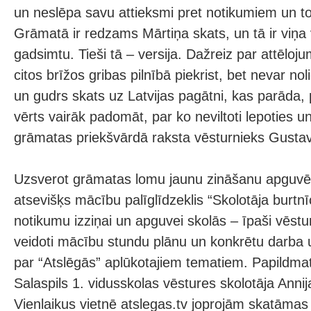
un neslēpa savu attieksmi pret notikumiem un to
Grāmatā ir redzams Mārtiņa skats, un tā ir viņa v
gadsimtu. Tieši tā – versija. Dažreiz par attēloju
citos brīžos gribas pilnībā piekrist, bet nevar noli
un gudrs skats uz Latvijas pagātni, kas parāda
vērts vairāk padomāt, par ko neviltoti lepoties un
grāmatas priekšvārdā raksta vēsturnieks Gusta
Uzsverot grāmatas lomu jaunu zināšanu apguvē,
atsevišķs mācību palīglīdzeklis “Skolotāja burtnī
notikumu izziņai un apguvei skolās – īpaši vēstu
veidoti mācību stundu plānu un konkrētu darba
par “Atslēgās” aplūkotajiem tematiem. Papildmat
Salaspils 1. vidusskolas vēstures skolotāja Ann
Vienlaikus vietnē atslegas.tv joprojām skatāmas