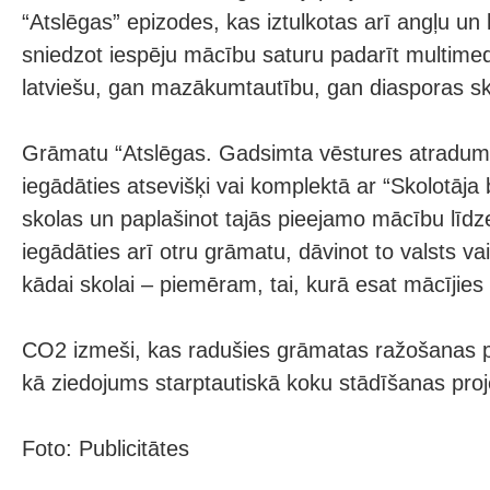
“Atslēgas” epizodes, kas iztulkotas arī angļu un 
sniedzot iespēju mācību saturu padarīt multime
latviešu, gan mazākumtautību, gan diasporas sk
Grāmatu “Atslēgas. Gadsimta vēstures atradum
iegādāties atsevišķi vai komplektā ar “Skolotāja 
skolas un paplašinot tajās pieejamo mācību līdze
iegādāties arī otru grāmatu, dāvinot to valsts v
kādai skolai – piemēram, tai, kurā esat mācījies
CO2 izmeši, kas radušies grāmatas ražošanas 
kā ziedojums starptautiskā koku stādīšanas proj
Foto: Publicitātes