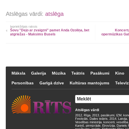
Atslēgas vārdi:
atslēga
Iepriekšējais raksts
Šovu "Dejo ar zvaigzni" pamet Anda Ozoliņa, bet
Koncertz
atgriežas - Maksims Busels
opermūzikas Gal
Māksla
Galerija
Mūzika
Teātris
Pasākumi
Kino
Personības
Garīgā dzīve
Kultūras mantojums
Televīz
Atslēgas vārdi
2012
Rīga
2013
pasākumi
IZM
kon
,
,
,
,
,
Festivāls
Dailes teātris
2014
Latvija
,
,
,
,
Veselības ministrija
koncerti
veselība
,
,
Kariņš
pirmizrāde
Eirovīzija
Daniels 
,
,
,