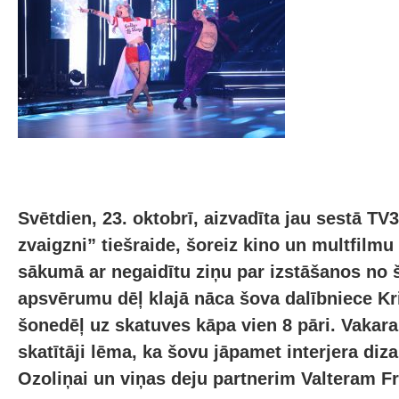
Svētdien, 23. oktobrī, aizvadīta jau sestā TV
zvaigzni” tiešraide, šoreiz kino un multfilmu
sākumā ar negaidītu ziņu par izstāšanos no 
apsvērumu dēļ klajā nāca šova dalībniece Kri
šonedēļ uz skatuves kāpa vien 8 pāri. Vakara 
skatītāji lēma, ka šovu jāpamet interjera diz
Ozoliņai un viņas deju partnerim Valteram F