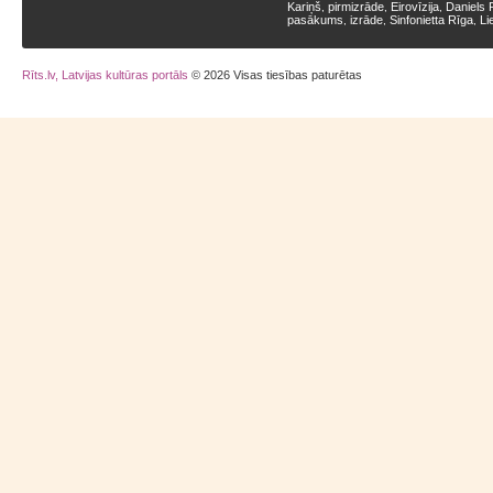
Kariņš
pirmizrāde
Eirovīzija
Daniels 
,
,
,
pasākums
izrāde
Sinfonietta Rīga
Li
,
,
,
Rīts.lv, Latvijas kultūras portāls
© 2026 Visas tiesības paturētas