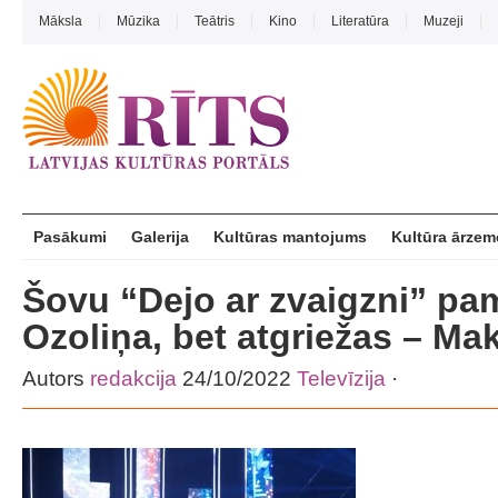
Māksla
Mūzika
Teātris
Kino
Literatūra
Muzeji
Pasākumi
Galerija
Kultūras mantojums
Kultūra ārzem
Šovu “Dejo ar zvaigzni” pa
Ozoliņa, bet atgriežas – M
Autors
redakcija
24/10/2022
Televīzija
·