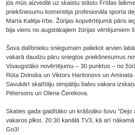
jūs mūs aizvedāt uz skaistu stāstu Frīdas laikme
priekšnesumu komentēja profesionāla sporta dej
Marta Kalēja-Irbe. Žūrijas kopvērtējumā pāris i
bija viens no augstākajiem žūrijas vērtējumiem š
Šova dalībnieku sniegumam paliekot arvien labā
vakarā daudzu pāru sniegtos priekšnesumus nov
Visaugstāko novērtējumu – 30 punktus – no žūri
Rūta Dvinska un Viktors Haritonovs un Aminata
Savukārt skatītāju simpātiju balvu vakara izskaņ
Pētersons un Olena Čerekova.
Skaties gada gaidītāko un krāšņāko šovu “Dejo a
vakaros plkst. 20:30 kanālā TV3, kā arī nākamā 
Go3!