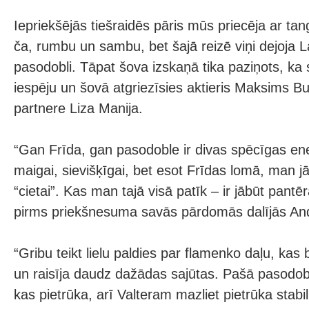
Iepriekšējās tiešraidēs pāris mūs priecēja ar tang
ča, rumbu un sambu, bet šajā reizē viņi dejoja 
pasodobli. Tāpat šova izskaņā tika paziņots, ka sk
iespēju un šovā atgriezīsies aktieris Maksims Bu
partnere Liza Manija.
“Gan Frīda, gan pasodoble ir divas spēcīgas ene
maigai, sievišķīgai, bet esot Frīdas lomā, man jā
“cietai”. Kas man tajā visā patīk – ir jābūt pantēr
pirms priekšnesuma savās pārdomās dalījās An
“Gribu teikt lielu paldies par flamenko daļu, kas b
un raisīja daudz dažādas sajūtas. Pašā pasodob
kas pietrūka, arī Valteram mazliet pietrūka stabi