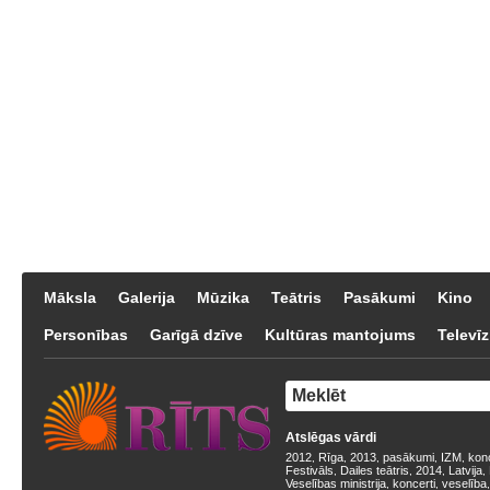
Māksla
Galerija
Mūzika
Teātris
Pasākumi
Kino
Personības
Garīgā dzīve
Kultūras mantojums
Televīz
Atslēgas vārdi
2012
Rīga
2013
pasākumi
IZM
kon
,
,
,
,
,
Festivāls
Dailes teātris
2014
Latvija
,
,
,
,
Veselības ministrija
koncerti
veselība
,
,