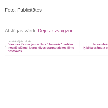
Foto: Publicitātes
Atslēgas vārdi:
Dejo ar zvaigzni
Iepriekšējais raksts
Viestura Kairiša jaunā filma “Janvāris” nedēļas
Novembrī c
nogalē plūkusi laurus divos starptautiskos filmu
Ķibilda grāmata p
festivālos