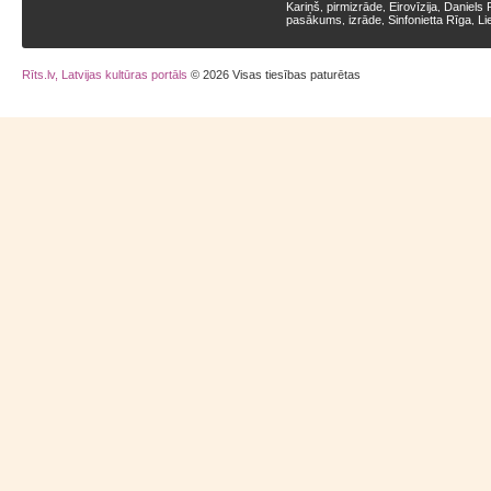
Kariņš
pirmizrāde
Eirovīzija
Daniels 
,
,
,
pasākums
izrāde
Sinfonietta Rīga
Li
,
,
,
Rīts.lv, Latvijas kultūras portāls
© 2026 Visas tiesības paturētas