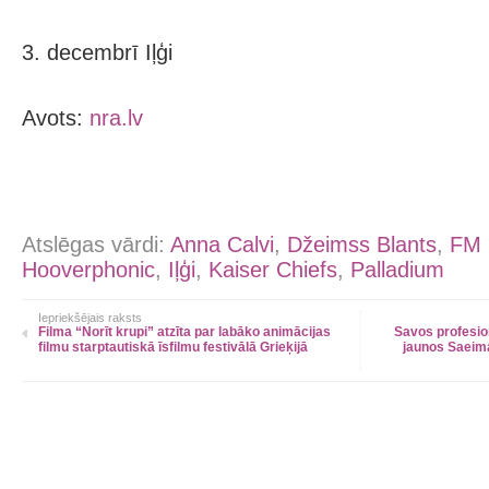
3. decembrī Iļģi
Avots:
nra.lv
Atslēgas vārdi:
Anna Calvi
,
Džeimss Blants
,
FM 
Hooverphonic
,
Iļģi
,
Kaiser Chiefs
,
Palladium
Iepriekšējais raksts
Filma “Norīt krupi” atzīta par labāko animācijas
Savos profesion
filmu starptautiskā īsfilmu festivālā Grieķijā
jaunos Saeim