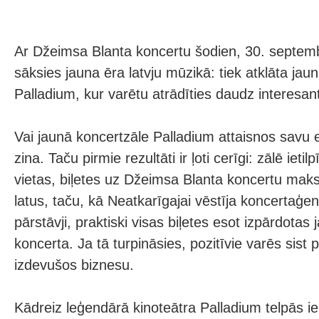
Ar Džeimsa Blanta koncertu šodien, 30. septemb
sāksies jauna ēra latvju mūzikā: tiek atklāta jau
Palladium, kur varētu atrādīties daudz interesan
Vai jaunā koncertzāle Palladium attaisnos savu e
zina. Taču pirmie rezultāti ir ļoti cerīgi: zālē ietil
vietas, biļetes uz Džeimsa Blanta koncertu mak
latus, taču, kā Neatkarīgajai vēstīja koncertaģe
pārstāvji, praktiski visas biļetes esot izpārdotas 
koncerta. Ja tā turpināsies, pozitīvie varēs sist 
izdevušos biznesu.
Kādreiz leģendārā kinoteātra Palladium telpās ie