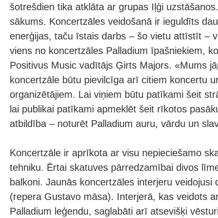
šotrešdien tika atklāta ar grupas Iļģi uzstāšanos.
sākums. Koncertzāles veidošanā ir ieguldīts da
enerģijas, taču īstais darbs – šo vietu attīstīt – v
viens no koncertzāles Palladium īpašniekiem, k
Positivus Music vadītājs Ģirts Majors. «Mums jā
koncertzāle būtu pievilcīga arī citiem koncertu
organizētājiem. Lai viņiem būtu patīkami šeit st
lai publikai patīkami apmeklēt šeit rīkotos pasāk
atbildība – noturēt Palladium auru, vārdu un slav
Koncertzāle ir aprīkota ar visu nepieciešamo s
tehniku. Ērtai skatuves pārredzamībai divos līme
balkoni. Jaunās koncertzāles interjeru veidojusi
(repera Gustavo māsa). Interjerā, kas veidots ar 
Palladium leģendu, saglabāti arī atsevišķi vēstur