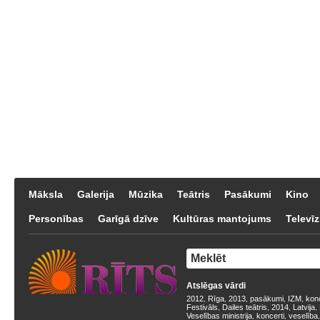
Māksla
Galerija
Mūzika
Teātris
Pasākumi
Kino
Personības
Garīgā dzīve
Kultūras mantojums
Televīz
Atslēgas vārdi
2012
Rīga
2013
pasākumi
IZM
kon
,
,
,
,
,
Festivāls
Dailes teātris
2014
Latvija
,
,
,
,
Veselības ministrija
koncerti
veselība
,
,