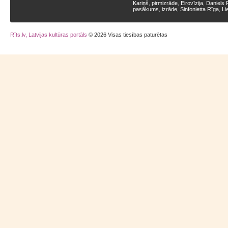
Kariņš
pirmizrāde
Eirovīzija
Daniels 
,
,
,
pasākums
izrāde
Sinfonietta Rīga
Li
,
,
,
Rīts.lv, Latvijas kultūras portāls
© 2026 Visas tiesības paturētas