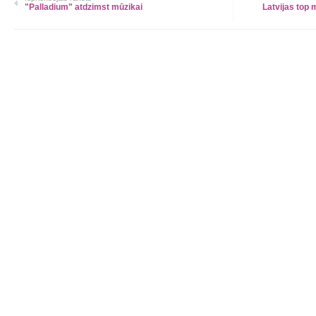
"Palladium" atdzimst mūzikai
Latvijas top 