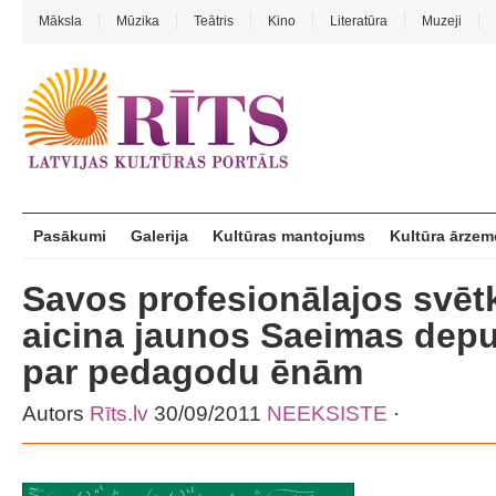
Māksla
Mūzika
Teātris
Kino
Literatūra
Muzeji
Pasākumi
Galerija
Kultūras mantojums
Kultūra ārzem
Savos profesionālajos svētk
aicina jaunos Saeimas depu
par pedagodu ēnām
Autors
Rīts.lv
30/09/2011
NEEKSISTE
·