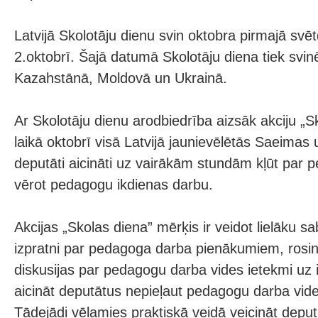
Latvijā Skolotāju dienu svin oktobra pirmajā svē
2.oktobrī. Šajā datumā Skolotāju diena tiek svinēt
Kazahstānā, Moldovā un Ukrainā.
Ar Skolotāju dienu arodbiedrība aizsāk akciju „S
laikā oktobrī visā Latvijā jaunievēlētās Saeimas
deputāti aicināti uz vairākām stundām kļūt par
vērot pedagogu ikdienas darbu.
Akcijas „Skolas diena” mērķis ir veidot lielāku s
izpratni par pedagoga darba pienākumiem, rosinā
diskusijas par pedagogu darba vides ietekmi uz iz
aicināt deputātus nepieļaut pedagogu darba vide
Tādejādi vēlamies praktiskā veidā veicināt deput