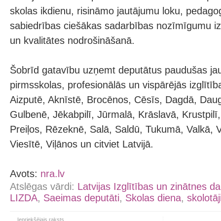
skolas ikdienu, risināmo jautājumu loku, pedag
sabiedrības ciešākas sadarbības nozīmīgumu iz
un kvalitātes nodrošināšanā.
Šobrīd gatavību uzņemt deputātus paudušas jau
pirmsskolas, profesionālās un vispārējās izglītī
Aizputē, Aknīstē, Brocēnos, Cēsīs, Dagdā, Daug
Gulbenē, Jēkabpilī, Jūrmalā, Krāslavā, Krustpilī,
Preiļos, Rēzeknē, Salā, Saldū, Tukumā, Valkā, Va
Viesītē, Viļānos un citviet Latvijā.
Avots:
nra.lv
Atslēgas vārdi:
Latvijas Izglītības un zinātnes d
LIZDA
,
Saeimas deputāti
,
Skolas diena
,
skolotāj
Iepriekšējais raksts