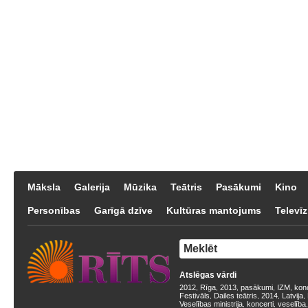
Māksla
Galerija
Mūzika
Teātris
Pasākumi
Kino
Personības
Garīgā dzīve
Kultūras mantojums
Televīz
Atslēgas vārdi
2012
Rīga
2013
pasākumi
IZM
kon
,
,
,
,
,
Festivāls
Dailes teātris
2014
Latvija
,
,
,
,
Veselības ministrija
koncerti
veselība
,
,