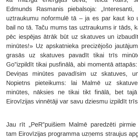
Edmunds Rasmanis piebalsoja: „Interesanti, k
uztraukumu noformulē tā – ja es par kaut ko 
bail no tā. Taču mums tas uztraukums ir tāds, ka
pēc iespējas ātrāk būt uz skatuves un izbaudī
minūtes!» Uz apskatnieka precizējošo jautājumu
grasās uz skatuves pavadīt tikai trīs minū
Go”izpildīt tikai pusfinālā, abi momentā attapās
Deviņas minūtes pavadīsim uz skatuves, un
Nopietns pieteikums: lai Malmē uz skatuve
minūtes, nāksies ne tikai tikt finālā, bet tajā
Eirovīzijas vinnētāji var savu dziesmu izpildīt trīs
Jau rīt „PeR”puišiem Malmē paredzēti pirmie
tam Eirovīzijas programma uzņems straujus apg