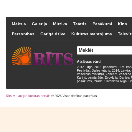
Māksla
Galerija
Mūzika
Teātris
Pasākumi
Kino
Personības
Garīgā dzīve
Kultūras mantojums
Televīz
Atslēgas vārdi
2012
Rīga
2013
pasākumi
IZM
kon
,
,
,
,
,
Festivāls
Dailes teātris
2014
Latvija
,
,
,
,
Veselības ministrija
koncerti
veselība
,
,
Kariņš
pirmizrāde
Eirovīzija
Daniels 
,
,
,
pasākums
izrāde
Sinfonietta Rīga
Li
,
,
,
Rīts.lv, Latvijas kultūras portāls
© 2026 Visas tiesības paturētas