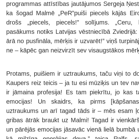
programmas attīstības jautājumos Sergeja Ņeste
ka šogad Malmē „PeR”puiši piecels kājās Eiro
drošs „piecels, piecels!” solījums. „Cer
pasākums notiks Latvijas vēstniecībā Zviedrijā
ārā no pusfināla, mērķis ir uzvarēt!” viņš turpin
ne – kāpēc gan neizvirzīt sev visaugstākos mēr
Protams, puišiem ir uztraukums, taču viņi to do
Kaupers reiz teicis – ja tu esi mūziķis un tev n
ir jāmaina profesija! Es tam piekrītu, jo kas 
emocijas! Un skaidrs, ka pirms [kāpšana
uztraukums un arī tagad tāds ir – mēs esam ļoti
gribas ātrāk braukt uz Malmi! Tagad ir vienkār
un pārējās emocijas jāsavāc vienā lielā bumbā 
kā milzīga enerģijas deva,” teica Ralfs, s