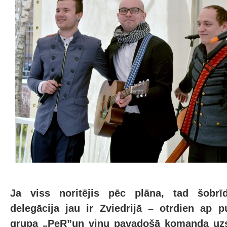
Ja viss noritējis pēc plāna, tad šobrī
delegācija jau ir Zviedrijā – otrdien ap p
grupa „PeR”un viņu pavadošā komanda uzs