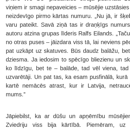
viņiem ir smagi nepaveicies – mūsējie uzstāsi
neizdevīgo pirmo kārtas numuru. „Nu jā, ir šķebī
varu pateikt. Savā ziņā tas ir draņķīgs numurs
autoru atzina grupas līderis Ralfs Eilands. „Ta
no otras puses – jāizdara viss tā, lai neviens 
pat uzkāpt uz skatuves. Būs daudz balāžu, bet
dziesma. Ja iedosim to spēcīgo bliezienu un ska
ko līdzīgu, bet te – balāde, tad vēl viena, tad
uzvarētāji. Un pat tas, ka esam pusfinālā, kurā l
kartē nemācēs atrast, kur ir Latvija, netrau
mums.”
Jāpiebilst, ka ar dūšu un apņēmību mūsēji
Zviedriju viss bija kārtībā. Piemēram, uz