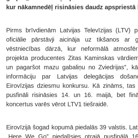
kur nākamnedēļ risināsies daudz apspriestā 
Pirms brīvdienām Latvijas Televīzijas (LTV) pā
oficiālie pārstāvji aicināja uz tikšanos ar
vēstniecības dārzā, kur neformālā atmosfērā
projekta producentes Zitas Kaminskas vārdiem
un pagaršot mazu gabaliņu no Zviedrijas”, k
informāciju par Latvijas delegācijas došan
Eirovīzijas dziesmu konkursu. Kā zināms, tas
pusfināli risināsies 14. un 16. maijā, bet fi
koncertus varēs vērot LTV1 tiešraidē.
Eirovīzijā šogad kopumā piedalās 39 valstis. Lat
„Here We Go” piedalīsies otrajā pusfinālā 16