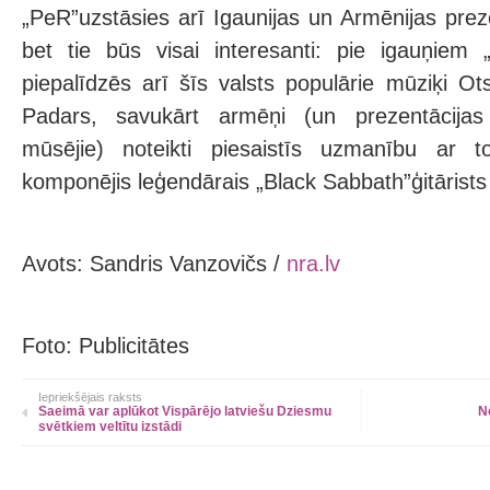
„PeR”uzstāsies arī Igaunijas un Armēnijas pre
bet tie būs visai interesanti: pie igauņiem 
piepalīdzēs arī šīs valsts populārie mūziķi O
Padars, savukārt armēņi (un prezentācijas
mūsējie) noteikti piesaistīs uzmanību ar 
komponējis leģendārais „Black Sabbath”ģitārists
Avots: Sandris Vanzovičs /
nra.lv
Foto: Publicitātes
Iepriekšējais raksts
Saeimā var aplūkot Vispārējo latviešu Dziesmu
N
svētkiem veltītu izstādi