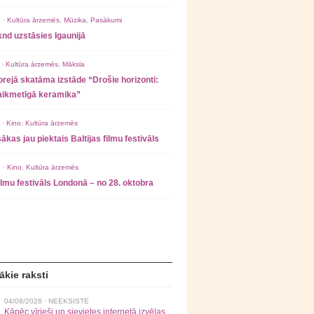
 ·
Kultūra ārzemēs
,
Mūzika
,
Pasākumi
nd uzstāsies Igaunijā
 ·
Kultūra ārzemēs
,
Māksla
rejā skatāma izstāde “Drošie horizonti:
laikmetīgā keramika”
 ·
Kino
,
Kultūra ārzemēs
ākas jau piektais Baltijas filmu festivāls
 ·
Kino
,
Kultūra ārzemēs
filmu festivāls Londonā – no 28. oktobra
ākie raksti
04/08/2026 ·
NEEKSISTE
Kāpēc vīrieši un sievietes internetā izvēlas