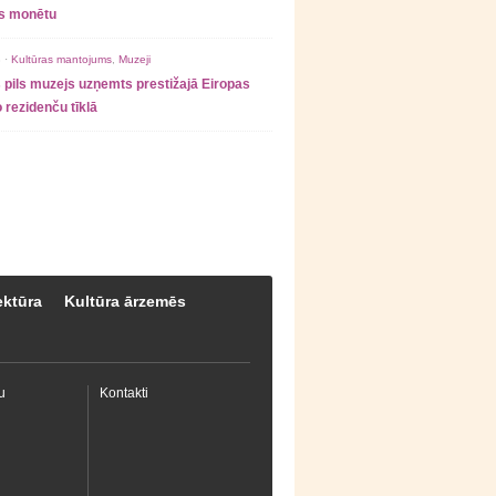
as monētu
 ·
Kultūras mantojums
,
Muzeji
 pils muzejs uzņemts prestižajā Eiropas
 rezidenču tīklā
ektūra
Kultūra ārzemēs
u
Kontakti