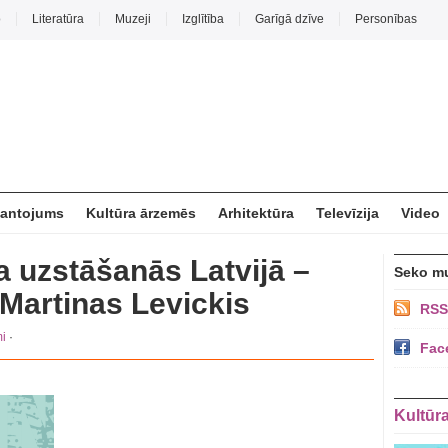
o
Literatūra
Muzeji
Izglītība
Garīgā dzīve
Personības
mantojums
Kultūra ārzemēs
Arhitektūra
Televīzija
Video
a uzstāšanās Latvijā –
Seko m
 Martinas Levickis
RSS
i
·
Fac
Kultūr