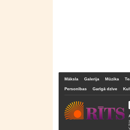
Māksla
Galerija
Mūzika
Te
Personības
Garīgā dzīve
Kul
F
V