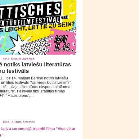
 ·
Kino
,
Kultūra ārzemēs
ē notiks latviešu literatūras
mu festivāls
1. līdz 14. maijam Berlīnē notiks latviešu
 un filmu festivāls “Vai viegli būt latvietim?”,
izē Latvijas literatūras eksporta platforma
iterature”. Festivālā tiks izrādītas filmas
94”, “Mātes piens”,…
 ·
Kino
,
Kultūra ārzemēs
balvu ceremonijā triumfē filma “Viss visur
s”