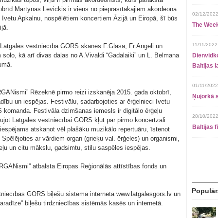
brīd Martynas Levickis ir viens no pieprasītākajiem akordeona
02/12/2022
i Ivetu Apkalnu, nospēlētiem koncertiem Āzijā un Eiropā, šī būs
The Week
jā.
11/11/2022
” Latgales vēstniecībā GORS skanēs F.Glāsa, Fr.Angeli un
solo, kā arī divas daļas no A.Vivaldi “Gadalaiki” un L. Belmana
Dienvidko
kumā.
Baltijas 
01/11/2022
RGANismi” Rēzeknē pirmo reizi izskanēja 2015. gada oktobrī,
Ņujorkā s
ību un iespējas. Festivālu, sadarbojoties ar ērģelnieci Ivetu
 komanda. Festivāla dzimšanas iemesls ir digitālo ērģeļu
28/10/2022
ujot Latgales vēstniecībai GORS kļūt par pirmo koncertzāli
Baltijas 
ja iespējams atskaņot vēl plašāku muzikālo repertuāru, īstenot
pēlējoties ar vārdiem organ (grieķu val. ērģeles) un organismi,
rģeļu un citu mākslu, gadsimtu, stilu saspēles iespējas.
ORGANismi” atbalsta Eiropas Reģionālās attīstības fonds un
Populār
tniecības GORS biļešu sistēmā internetā www.latgalesgors.lv un
Paradīze” biļešu tirdzniecības sistēmās kasēs un internetā.