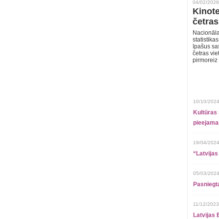
04/02/2026
Kinote
četras
Nacionāla
statistika
īpašus sa
četras vie
pirmoreiz
10/10/2024
Kultūras 
pieejamai
19/04/2024
“Latvijas
05/03/2024
Pasniegt
11/12/2023
Latvijas 