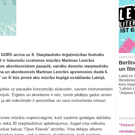
a GORS aicina uz 8. Starptautisko ērģeļmūzikas festivālu
10/05/2023
 ir lietuviešu izcelsmes mūziķis Martinas Levickis
Berlīn
iem akordeonistiem pasaulē, vairāku desmitu starptautisku
un fil
na un akordeonists Martinas Levickis apvienosies duetā 6.
Laikā no 1
” un šī būs pirmā abu mūziķu kopīgā uzstāšanās Latvijā.
literatūras
kuru organ
“Latvian L
ājoties uz pasaules koncertzāļu skatuvēm, saviem instrumentiem
“Jelgava 
elnījuši. Ērģeles un akordeons ir rets, tomēr pēdējos gados arvien
 ja abi mākslinieki ir personības un sava instrumenta virtuozi
zcelsmes mūziķis–superzvaigzne, kurš saņēmis godalgas dažādos
13/03/2023
k nekā 30 starptautiskus apbalvojumus, šogad viņa veikums
“Oskara” 
ūzikas balvas “Opus Klassik” atzinību. Viņa debijas albums
vienlaiku
 mūzikas topos, viņš ir pirmais akordeonists, kurš paraksta