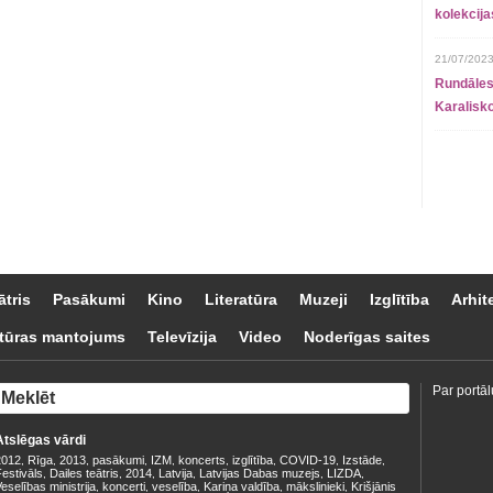
kolekcij
21/07/2023
Rundāles
Karalisko
ātris
Pasākumi
Kino
Literatūra
Muzeji
Izglītība
Arhit
tūras mantojums
Televīzija
Video
Noderīgas saites
Par portāl
Atslēgas vārdi
2012
Rīga
2013
pasākumi
IZM
koncerts
izglītība
COVID-19
Izstāde
,
,
,
,
,
,
,
,
,
estivāls
Dailes teātris
2014
Latvija
Latvijas Dabas muzejs
LIZDA
,
,
,
,
,
,
eselības ministrija
koncerti
veselība
Kariņa valdība
mākslinieki
Krišjānis
,
,
,
,
,