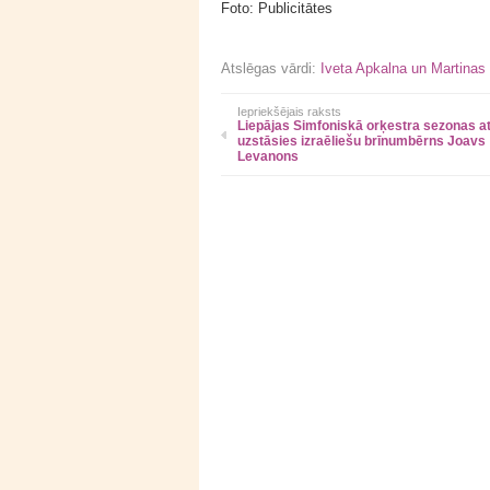
Foto: Publicitātes
Atslēgas vārdi:
Iveta Apkalna un Martinas
Iepriekšējais raksts
Liepājas Simfoniskā orķestra sezonas a
uzstāsies izraēliešu brīnumbērns Joavs
Levanons