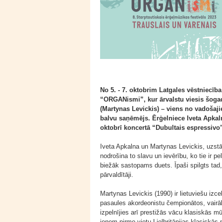
No 5. - 7. oktobrim Latgales vēstniecīb
“ORGANismi”, kur ārvalstu viesis šogad
(Martynas Levickis) – viens no vadošaj
balvu saņēmējs. Ērģelniece Iveta Apkal
oktobrī koncertā “Dubultais espressivo
Iveta Apkalna un Martynas Levickis, uzst
nodrošina to slavu un ievērību, ko tie ir p
biežāk sastopams duets. Īpaši spilgts tad,
pārvaldītāji.
Martynas Levickis (1990) ir lietuviešu i
pasaules akordeonistu čempionātos, vairā
izpelnījies arī prestižās vācu klasiskās m
ieņem pirmo vietu Lielbritānijas klasiskās