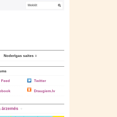
Noderīgas saites
ums
 Feed
Twitter
ebook
Draugiem.lv
a ārzemēs