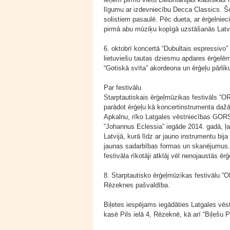
līgumu ar izdevniecību Decca Classics. Šo
solistiem pasaulē. Pēc dueta, ar ērģelniec
pirmā abu mūziķu kopīgā uzstāšanās Latvi
6. oktobrī koncertā “Dubultais espressivo
lietuviešu tautas dziesmu apdares ērģelēm 
“Gotiskā svīta” akordeona un ērģeļu pārli
Par festivālu
Starptautiskais ērģeļmūzikas festivāls “O
parādot ērģeļu kā koncertinstrumenta dažād
Apkalnu, rīko Latgales vēstniecības GORS
“Johannus Eclessia” iegāde 2014. gadā, ļa
Latvijā, kurā līdz ar jauno instrumentu bi
jaunas sadarbības formas un skanējumus. S
festivāla rīkotāji atklāj vēl nenojaustās ē
8. Starptautisko ērģeļmūzikas festivālu “
Rēzeknes pašvaldība.
Biļetes iespējams iegādāties Latgales vēs
kasē Pils ielā 4, Rēzeknē, kā arī “Biļešu 