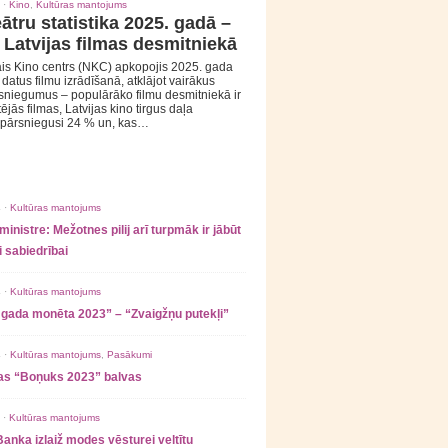
 ·
Kino
,
Kultūras mantojums
ātru statistika 2025. gadā –
 Latvijas filmas desmitniekā
is Kino centrs (NKC) apkopojis 2025. gada
s datus filmu izrādīšanā, atklājot vairākus
sniegumus – populārāko filmu desmitniekā ir
tējās filmas, Latvijas kino tirgus daļa
 pārsniegusi 24 % un, kas…
 ·
Kultūras mantojums
ministre: Mežotnes pilij arī turpmāk ir jābūt
 sabiedrībai
 ·
Kultūras mantojums
 gada monēta 2023” – “Zvaigžņu putekļi”
 ·
Kultūras mantojums
,
Pasākumi
as “Boņuks 2023” balvas
 ·
Kultūras mantojums
Banka izlaiž modes vēsturei veltītu