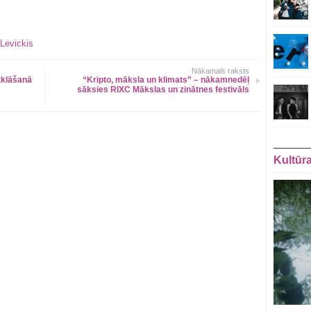
 Levickis
Nākamais raksts
tklāšanā
“Kripto, māksla un klimats” – nākamnedēļ
sāksies RIXC Mākslas un zinātnes festivāls
Kultūr