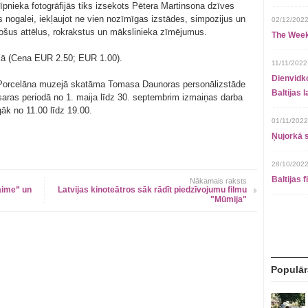
nieka fotogrāfijās tiks izsekots Pētera Martinsona dzīves
s nogalei, iekļaujot ne vien nozīmīgas izstādes, simpozijus un
02/12/2022
jošus attēlus, rokrakstus un mākslinieka zīmējumus.
The Week
ejā (Cena EUR 2.50; EUR 1.00).
11/11/2022
Dienvidko
as Porcelāna muzejā skatāma Tomasa Daunoras personālizstāde
Baltijas 
ras periodā no 1. maija līdz 30. septembrim izmaiņas darba
gāk no 11.00 līdz 19.00.
01/11/2022
Ņujorkā s
28/10/2022
Baltijas 
Nākamais raksts
aime” un
Latvijas kinoteātros sāk rādīt piedzīvojumu filmu
"Mūmija"
Populār