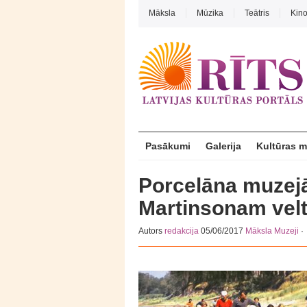
Māksla
Mūzika
Teātris
Kin
Pasākumi
Galerija
Kultūras 
Porcelāna muzej
Martinsonam vel
Autors
redakcija
05/06/2017
Māksla
Muzeji
·