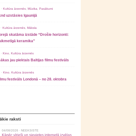
 ·
Kultūra ārzemēs
,
Mūzika
,
Pasākumi
nd uzstāsies Igaunijā
 ·
Kultūra ārzemēs
,
Māksla
rejā skatāma izstāde “Drošie horizonti:
laikmetīgā keramika”
 ·
Kino
,
Kultūra ārzemēs
ākas jau piektais Baltijas filmu festivāls
 ·
Kino
,
Kultūra ārzemēs
filmu festivāls Londonā – no 28. oktobra
ākie raksti
04/08/2026 ·
NEEKSISTE
Kāpēc vīrieši un sievietes internetā izvēlas