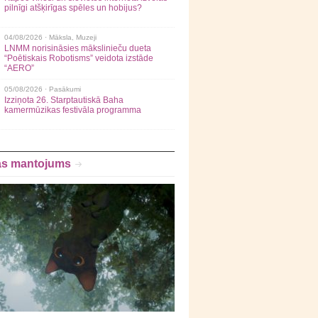
pilnīgi atšķirīgas spēles un hobijus?
04/08/2026 ·
Māksla
,
Muzeji
LNMM norisināsies mākslinieču dueta
“Poētiskais Robotisms” veidota izstāde
“AERO”
05/08/2026 ·
Pasākumi
Izziņota 26. Starptautiskā Baha
kamermūzikas festivāla programma
as mantojums