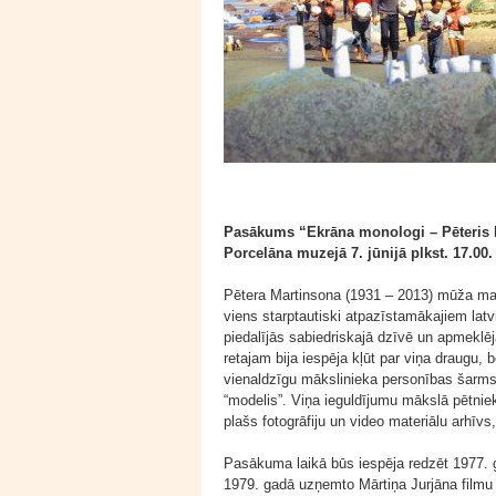
Pasākums “Ekrāna monologi – Pēteris Ma
Porcelāna muzejā 7. jūnijā plkst. 17.00.
Pētera Martinsona (1931 – 2013) mūža mant
viens starptautiski atpazīstamākajiem latvi
piedalījās sabiedriskajā dzīvē un apmeklē
retajam bija iespēja kļūt par viņa draugu, 
vienaldzīgu mākslinieka personības šarms.
“modelis”. Viņa ieguldījumu mākslā pētnieki 
plašs fotogrāfiju un video materiālu arhīvs
Pasākuma laikā būs iespēja redzēt 1977. 
1979. gadā uzņemto Mārtiņa Jurjāna filmu