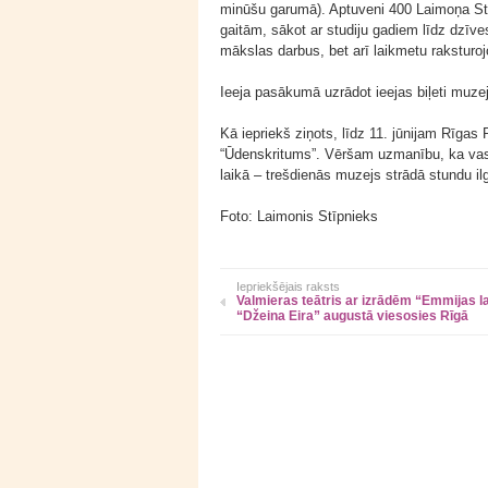
minūšu garumā). Aptuveni 400 Laimoņa Stīp
gaitām, sākot ar studiju gadiem līdz dzīve
mākslas darbus, bet arī laikmetu raksturo
Ieeja pasākumā uzrādot ieejas biļeti muz
Kā iepriekš ziņots, līdz 11. jūnijam Rīg
“Ūdenskritums”. Vēršam uzmanību, ka vasa
laikā – trešdienās muzejs strādā stundu il
Foto: Laimonis Stīpnieks
Iepriekšējais raksts
Valmieras teātris ar izrādēm “Emmijas l
“Džeina Eira” augustā viesosies Rīgā