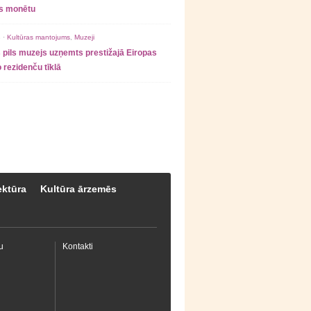
as monētu
 ·
Kultūras mantojums
,
Muzeji
 pils muzejs uzņemts prestižajā Eiropas
 rezidenču tīklā
ektūra
Kultūra ārzemēs
u
Kontakti