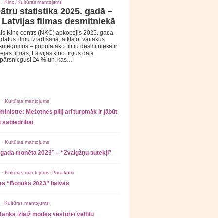
 ·
Kino
,
Kultūras mantojums
ātru statistika 2025. gadā –
 Latvijas filmas desmitniekā
is Kino centrs (NKC) apkopojis 2025. gada
s datus filmu izrādīšanā, atklājot vairākus
sniegumus – populārāko filmu desmitniekā ir
tējās filmas, Latvijas kino tirgus daļa
 pārsniegusi 24 % un, kas…
 ·
Kultūras mantojums
ministre: Mežotnes pilij arī turpmāk ir jābūt
 sabiedrībai
 ·
Kultūras mantojums
 gada monēta 2023” – “Zvaigžņu putekļi”
 ·
Kultūras mantojums
,
Pasākumi
as “Boņuks 2023” balvas
 ·
Kultūras mantojums
Banka izlaiž modes vēsturei veltītu