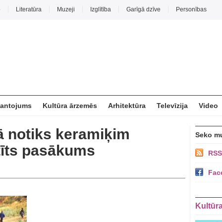
o
Literatūra
Muzeji
Izglītība
Garīgā dzīve
Personības
mantojums
Kultūra ārzemēs
Arhitektūra
Televīzija
Video
ā notiks keramiķim
Seko m
tīts pasākums
RSS
Fac
Kultūr