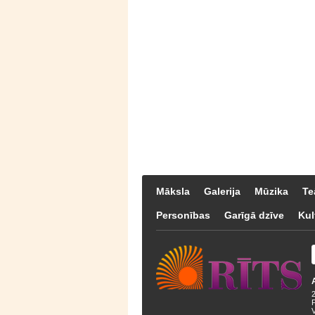
Māksla
Galerija
Mūzika
Te
Personības
Garīgā dzīve
Kul
F
V