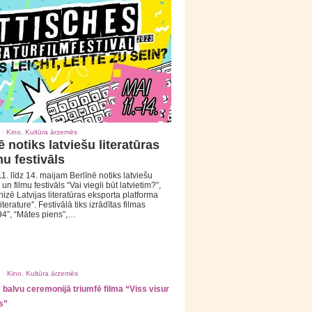
 ·
Kino
,
Kultūra ārzemēs
ē notiks latviešu literatūras
mu festivāls
1. līdz 14. maijam Berlīnē notiks latviešu
 un filmu festivāls “Vai viegli būt latvietim?”,
izē Latvijas literatūras eksporta platforma
iterature”. Festivālā tiks izrādītas filmas
94”, “Mātes piens”,…
 ·
Kino
,
Kultūra ārzemēs
balvu ceremonijā triumfē filma “Viss visur
s”