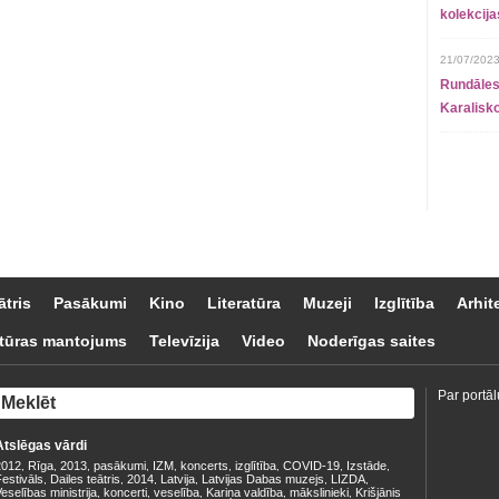
kolekcij
21/07/2023
Rundāles
Karalisko
ātris
Pasākumi
Kino
Literatūra
Muzeji
Izglītība
Arhit
tūras mantojums
Televīzija
Video
Noderīgas saites
Par portāl
Atslēgas vārdi
2012
Rīga
2013
pasākumi
IZM
koncerts
izglītība
COVID-19
Izstāde
,
,
,
,
,
,
,
,
,
estivāls
Dailes teātris
2014
Latvija
Latvijas Dabas muzejs
LIZDA
,
,
,
,
,
,
eselības ministrija
koncerti
veselība
Kariņa valdība
mākslinieki
Krišjānis
,
,
,
,
,