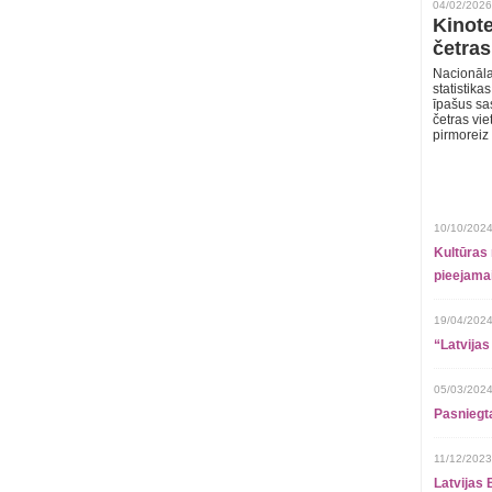
04/02/2026
Kinote
četras
Nacionāla
statistika
īpašus sa
četras vie
pirmoreiz
10/10/2024
Kultūras 
pieejamai
19/04/2024
“Latvijas
05/03/2024
Pasniegt
11/12/2023
Latvijas 