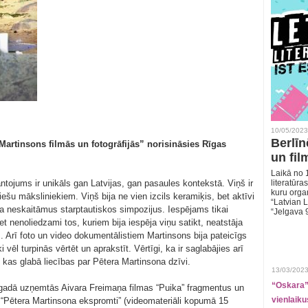
10/05/2023
Berlīn
rtinsons filmās un fotogrāfijās” norisināsies Rīgas
un fil
Laikā no 1
ojums ir unikāls gan Latvijas, gan pasaules kontekstā. Viņš ir
literatūras
kuru organ
ešu māksliniekiem. Viņš bija ne vien izcils keramiķis, bet aktīvi
“Latvian L
ja neskaitāmus starptautiskos simpozijus. Iespējams tikai
“Jelgava 
bet nenoliedzami tos, kuriem bija iespēja viņu satikt, neatstāja
 Arī foto un video dokumentālistiem Martinsons bija pateicīgs
vēl turpinās vērtēt un aprakstīt. Vērtīgi, ka ir saglabājies arī
, kas glabā liecības par Pētera Martinsona dzīvi.
13/03/2023
“Oskara” 
gadā uzņemtās Aivara Freimaņa filmas “Puika” fragmentus un
vienlaiku
 “Pētera Martinsona ekspromti” (videomateriāli kopumā 15