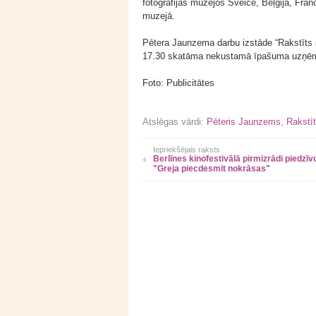
fotogrāfijas muzejos Šveicē, Beļģijā, Fra
muzejā.
Pētera Jaunzema darbu izstāde “Rakstīts su
17.30 skatāma nekustamā īpašuma uzņēmuma
Foto: Publicitātes
Atslēgas vārdi:
Pēteris Jaunzems
,
Rakstī
Iepriekšējais raksts
Berlīnes kinofestivālā pirmizrādi piedzīv
"Greja piecdesmit nokrāsas"