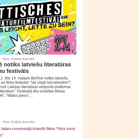
 ·
Kino
,
Kultūra ārzemēs
ē notiks latviešu literatūras
mu festivāls
1. līdz 14. maijam Berlīnē notiks latviešu
 un filmu festivāls “Vai viegli būt latvietim?”,
izē Latvijas literatūras eksporta platforma
iterature”. Festivālā tiks izrādītas filmas
94”, “Mātes piens”,…
 ·
Kino
,
Kultūra ārzemēs
balvu ceremonijā triumfē filma “Viss visur
s”