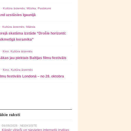
 ·
Kultūra ārzemēs
,
Mūzika
,
Pasākumi
nd uzstāsies Igaunijā
 ·
Kultūra ārzemēs
,
Māksla
rejā skatāma izstāde “Drošie horizonti:
laikmetīgā keramika”
 ·
Kino
,
Kultūra ārzemēs
ākas jau piektais Baltijas filmu festivāls
 ·
Kino
,
Kultūra ārzemēs
filmu festivāls Londonā – no 28. oktobra
ākie raksti
04/08/2026 ·
NEEKSISTE
Kāpēc vīrieši un sievietes internetā izvēlas