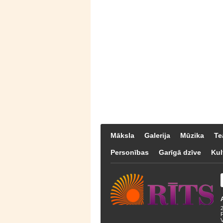
Māksla
Galerija
Mūzika
Te
Personības
Garīgā dzīve
Kul
F
V