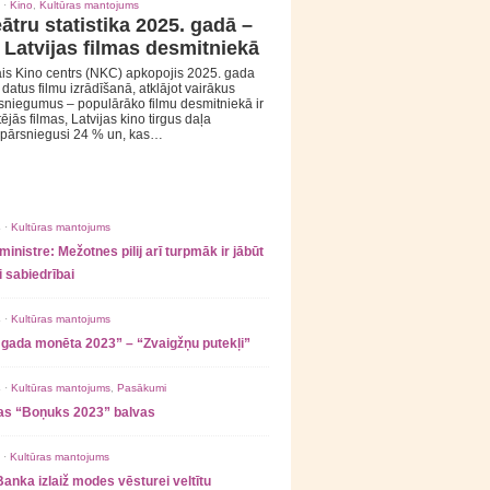
 ·
Kino
,
Kultūras mantojums
ātru statistika 2025. gadā –
 Latvijas filmas desmitniekā
is Kino centrs (NKC) apkopojis 2025. gada
s datus filmu izrādīšanā, atklājot vairākus
sniegumus – populārāko filmu desmitniekā ir
tējās filmas, Latvijas kino tirgus daļa
 pārsniegusi 24 % un, kas…
 ·
Kultūras mantojums
ministre: Mežotnes pilij arī turpmāk ir jābūt
 sabiedrībai
 ·
Kultūras mantojums
 gada monēta 2023” – “Zvaigžņu putekļi”
 ·
Kultūras mantojums
,
Pasākumi
as “Boņuks 2023” balvas
 ·
Kultūras mantojums
Banka izlaiž modes vēsturei veltītu