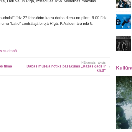
ncijā, Lietuvā un Rīgā, izstādījies ASV Modernās mākslas
drabā” līdz 27.februārim katru darba dienu no plkst. 9.00 līdz
 “Latio” centrālajā birojā Rīgā, K.Valdemāra ielā 8.
ts sudrabā
Nākamais raksts
os filma
Dabas muzejā notiks pasākums „Kazas gads ir
Kultūr
klāt!”