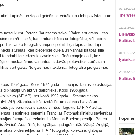
jā.
02/12/2022
The Week
“Latio” turpinās un šogad gaidāmas vairāku jau labi pazīstamu un
.
11/11/2022
āra nosaukumu Pēteris Jaunzems saka: “Rakstīt sudrabā – tas
Dienvidko
aismojumā. Laikā, kad sadraudzējos ar fotogrāfiju, vēl nebija
Baltijas 
. Tas, ar ko fotogrāfi varēja nopelnīt, bija tapis attīstītāja
 nakts stundās, kad piederīgie gulēja un vannas istabas bija
01/11/2022
ai fotodarbi iemirdzas kā zvaigznes. Taču pagāja gadi, līdz,
Ņujorkā s
ģinot neskaitāmus variantus, izdevās pietuvoties cerētajam.
ts likās vērtīgāks. No gaismas nākdama, fotogrāfija pie gaismas
28/10/2022
Baltijas 
 kopš 1962.gada. Kopš 1974.gada – Liepājas Tautas fotostudijas
as dibinātājs un aktīvs dalībnieks. Kopš 1988.gada
ākslinieks (AFIAP), bet kopš 1992.gada – Starptautiskās
 (EFIAP). Starptautiskās izstādēs un salonos Latvijā un
kaits jau pārsniedzis sešus simtus. Ieguvis 13 FIAP zelta,
entas, septiņreiz saņēmis Francijas Fotomākslinieku savienības
Populār
tvijas fotogrāfijas celmlauža Mārtiņa Buclera prēmiju. Pētera
s Šveicē, Austrālijā, fotogrāfijas gadagrāmatās Vācijā, Anglijā,
airākas bildes iekļautas FIAP fotogrāfiju kolekcijā, glabājas