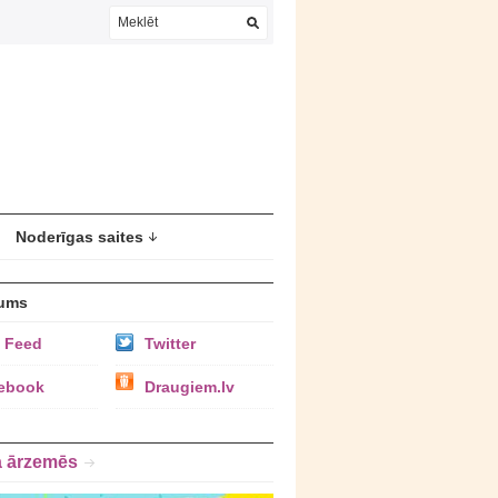
Noderīgas saites
ums
 Feed
Twitter
ebook
Draugiem.lv
a ārzemēs