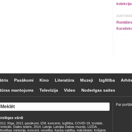
kolekcij
21/07/2023
Rundāles
Karalisko
ātris
Pasākumi
Kino
Literatūra
Muzeji
Izglītība
Arhit
tūras mantojums
Televīzija
Video
Noderīgas saites
Par portāl
Atslēgas vārdi
2012
Rīga
2013
pasākumi
IZM
koncerts
izglītība
COVID-19
Izstāde
,
,
,
,
,
,
,
,
,
estivāls
Dailes teātris
2014
Latvija
Latvijas Dabas muzejs
LIZDA
,
,
,
,
,
,
eselības ministrija
koncerti
veselība
Kariņa valdība
mākslinieki
Krišjānis
,
,
,
,
,