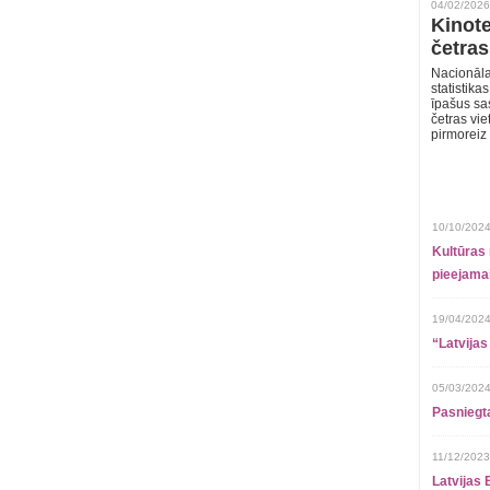
04/02/2026
Kinote
četras
Nacionāla
statistika
īpašus sa
četras vie
pirmoreiz
10/10/2024
Kultūras 
pieejamai
19/04/2024
“Latvijas
05/03/2024
Pasniegt
11/12/2023
Latvijas 