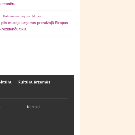
as monētu
 ·
Kultūras mantojums
,
Muzeji
 pils muzejs uzņemts prestižajā Eiropas
 rezidenču tīklā
ektūra
Kultūra ārzemēs
u
Kontakti