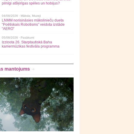
pilnīgi atšķirīgas spēles un hobijus?
04/08/2026 ·
Māksla
,
Muzeji
LNMM norisināsies mākslinieču dueta
“Poētiskais Robotisms” veidota izstāde
“AERO”
05/08/2026 ·
Pasākumi
Izziņota 26. Starptautiskā Baha
kamermūzikas festivāla programma
as mantojums