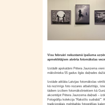
Visu februāri nekustamā īpašuma uzņēm
apmeklētājiem atvērta fotomākslas vecm
Izstādē apskatāmi Pētera Jaunzema vieni n
mākslinieka 55 gadus ilgās daiļrades daž
Izstāde atklāta Latvijas fotomākslas vērtī
kā nozīmīgs foto nozares atbalstītājs, īst
tādiem izciliem fotomāksliniekiem kā Gunā
akcentējot Pētera Jaunzema daiļradi – izd
Fotogrāfiju kolekcija “Rakstīts sudrabā””. 
tradicionālais melnbaltās fotogrāfijas kale