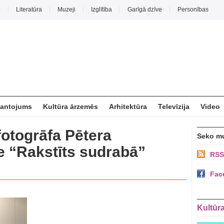
o
Literatūra
Muzeji
Izglītība
Garīgā dzīve
Personības
mantojums
Kultūra ārzemēs
Arhitektūra
Televīzija
Video
otogrāfa Pētera
Seko m
 “Rakstīts sudrabā”
RSS
Fac
Kultūr