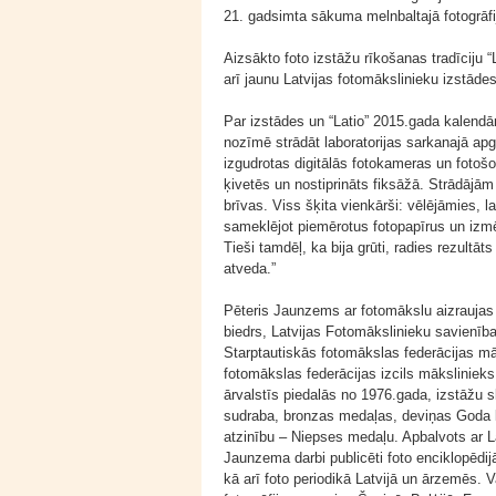
21. gadsimta sākuma melnbaltajā fotogrāfi
Aizsākto foto izstāžu rīkošanas tradīciju 
arī jaunu Latvijas fotomākslinieku izstādes
Par izstādes un “Latio” 2015.gada kalend
nozīmē strādāt laboratorijas sarkanajā apg
izgudrotas digitālās fotokameras un fotošopi
ķivetēs un nostiprināts fiksāžā. Strādājām
brīvas. Viss šķita vienkārši: vēlējāmies, l
sameklējot piemērotus fotopapīrus un izmē
Tieši tamdēļ, ka bija grūti, radies rezultā
atveda.”
Pēteris Jaunzems ar fotomākslu aizraujas
biedrs, Latvijas Fotomākslinieku savienīb
Starptautiskās fotomākslas federācijas m
fotomākslas federācijas izcils mākslinieks
ārvalstīs piedalās no 1976.gada, izstāžu s
sudraba, bronzas medaļas, deviņas Goda l
atzinību – Niepses medaļu. Apbalvots ar La
Jaunzema darbi publicēti foto enciklopēdijā
kā arī foto periodikā Latvijā un ārzemēs. V