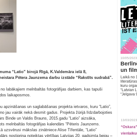
10/05/2023
Berlīn
un fil
uma “Latio” birojā Rīgā, K.Valdemāra ielā 8,
Laikā no 1
eistara Pētera Jaunzema darbu izstāde “Rakstīts sudrabā”.
literatūras
kuru organ
o labākajiem melnbaltās fotogrāfijas darbiem, kas tapuši
“Latvian L
“Jelgava 
ādos laikaposmos.
bu apzināšanas un saglabāšanas projekta ietvaros, kuru “Latio”,
eno jau vairāk nekā desmit gadus. Projekta žūrijā līdzdarbojoties
rs Binde un Valdis Brauns, 2015.gadu “Latio” aizsāka,
13/03/2023
ots melnbaltās fotogrāfijas kalendārs “Pēteris Jaunzems.
“Oskara” 
Kā uzsvērusi mākslas zinātniece Alise Tīfentāle, “Latio”
vienlaiku
ndārs nostiprina noteiktas vērtības Latvijas 20. gadsimta beigu –