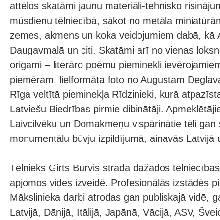
attēlos skatāmi jaunu materiāli-tehnisko risināj
mūsdienu tēlniecībā, sākot no metāla miniatūrām,
zemes, akmens un koka veidojumiem dabā, kā 
Daugavmalā un citi. Skatāmi arī no vienas loksn
origami – literāro poēmu pieminekļi ievērojamie
piemēram, lielformāta foto no Augustam Degla
Rīga veltītā pieminekļa Rīdzinieki, kurā atpazīst
Latviešu Biedrības pirmie dibinātāji. Apmeklētāj
Laivcilvēku un Domakmeņu vispārinātie tēli gan 
monumentālu būvju izpildījumā, ainavās Latvijā
Tēlnieks Ģirts Burvis strādā dažādos tēlniecība
apjomos vides izveidē. Profesionālās izstādēs p
Mākslinieka darbi atrodas gan publiskajā vidē, g
Latvijā, Dānijā, Itālijā, Japānā, Vācijā, ASV, Švei