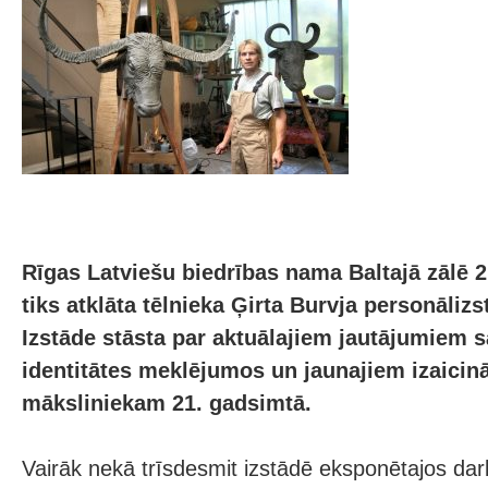
Rīgas Latviešu biedrības nama Baltajā zālē 21.
tiks atklāta tēlnieka Ģirta Burvja personāl
Izstāde stāsta par aktuālajiem jautājumiem s
identitātes meklējumos un jaunajiem izaici
māksliniekam 21. gadsimtā.
Vairāk nekā trīsdesmit izstādē eksponētajos darb