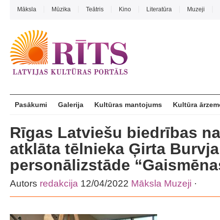
Māksla
Mūzika
Teātris
Kino
Literatūra
Muzeji
Pasākumi
Galerija
Kultūras mantojums
Kultūra ārzem
Rīgas Latviešu biedrības n
atklāta tēlnieka Ģirta Burvja
personālizstāde “Gaismēna
Autors
redakcija
12/04/2022
Māksla
Muzeji
·