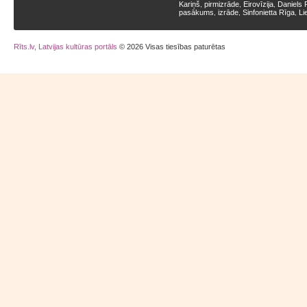
Kariņš
pirmizrāde
Eirovīzija
Daniels 
,
,
,
pasākums
izrāde
Sinfonietta Rīga
Li
,
,
,
Rīts.lv, Latvijas kultūras portāls
© 2026 Visas tiesības paturētas