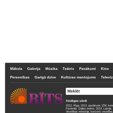
Māksla
Galerija
Mūzika
Teātris
Pasākumi
Kino
Personības
Garīgā dzīve
Kultūras mantojums
Televīz
Atslēgas vārdi
2012
Rīga
2013
pasākumi
IZM
kon
,
,
,
,
,
Festivāls
Dailes teātris
2014
Latvija
,
,
,
,
Veselības ministrija
koncerti
veselība
,
,