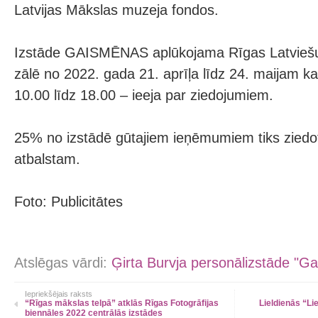
Latvijas Mākslas muzeja fondos.
Izstāde GAISMĒNAS aplūkojama Rīgas Latviešu 
zālē no 2022. gada 21. aprīļa līdz 24. maijam ka
10.00 līdz 18.00 – ieeja par ziedojumiem.
25% no izstādē gūtajiem ieņēmumiem tiks ziedot
atbalstam.
Foto: Publicitātes
Atslēgas vārdi:
Ģirta Burvja personālizstāde "G
Iepriekšējais raksts
“Rīgas mākslas telpā” atklās Rīgas Fotogrāfijas
Lieldienās “Lie
biennāles 2022 centrālās izstādes