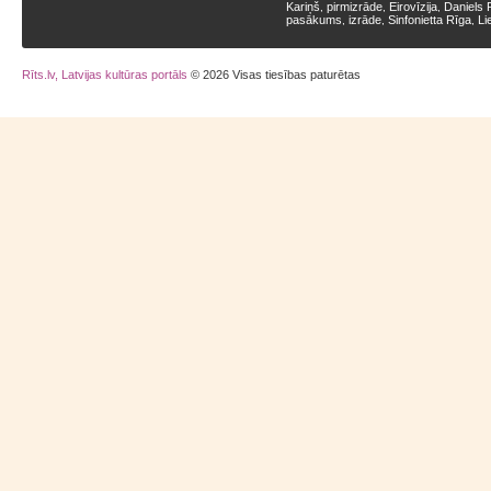
Kariņš
pirmizrāde
Eirovīzija
Daniels 
,
,
,
pasākums
izrāde
Sinfonietta Rīga
Li
,
,
,
Rīts.lv, Latvijas kultūras portāls
© 2026 Visas tiesības paturētas