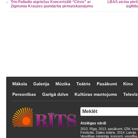
Trio Palladio atgriežas Koncertzālē “Cēsis” ar
LBAS aicina piešķ
Zigmunta Krauzes jaundarba pirmatskaņojumu
izglītī
Māksla
Galerija
Mūzika
Teātris
Pasākumi
Kino
Personības
Garīgā dzīve
Kultūras mantojums
Televīz
Atslēgas vārdi
2012
Rīga
2013
pasākumi
IZM
kon
,
,
,
,
,
Festivāls
Dailes teātris
2014
Latvija
,
,
,
,
Veselības ministrija
koncerti
veselība
,
,