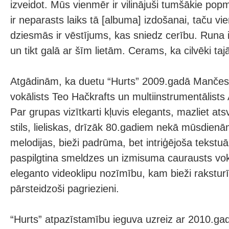
izveidot. Mūs vienmēr ir vilinājuši tumšākie pop
ir neparasts laiks tā [albuma] izdošanai, taču vien
dziesmās ir vēstījums, kas sniedz cerību. Runa i
un tikt galā ar šīm lietām. Cerams, ka cilvēki tajā
Atgādinām, ka duetu “Hurts” 2009.gadā Mančest
vokālists Teo Hačkrafts un multiinstrumentālis
Par grupas vizītkarti kļuvis elegants, mazliet a
stils, lieliskas, drīzāk 80.gadiem nekā mūsdien
melodijas, bieži padrūma, bet intriģējoša tekstu
paspilgtina smeldzes un izmisuma caurausts vokā
eleganto videoklipu nozīmību, kam bieži raksturīg
pārsteidzoši pagriezieni.
“Hurts” atpazīstamību ieguva uzreiz ar 2010.ga