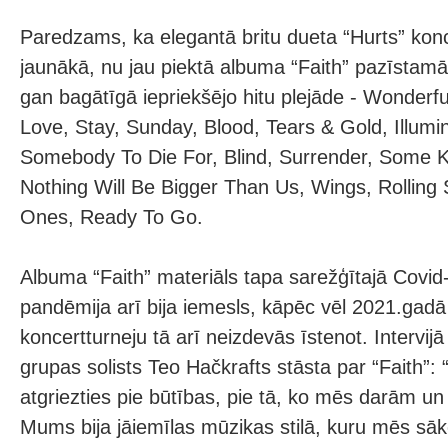
Paredzams, ka elegantā britu dueta “Hurts” kon
jaunākā, nu jau piektā albuma “Faith” pazīstam
gan bagātīgā iepriekšējo hitu plejāde - Wonderfu
Love, Stay, Sunday, Blood, Tears & Gold, Illumin
Somebody To Die For, Blind, Surrender, Some 
Nothing Will Be Bigger Than Us, Wings, Rolling 
Ones, Ready To Go.
Albuma “Faith” materiāls tapa sarežģītajā Covid-
pandēmija arī bija iemesls, kāpēc vēl 2021.gadā
koncertturneju tā arī neizdevās īstenot. Interv
grupas solists Teo Hačkrafts stāsta par “Faith”:
atgriezties pie būtības, pie tā, ko mēs darām 
Mums bija jāiemīlas mūzikas stilā, kuru mēs sāk