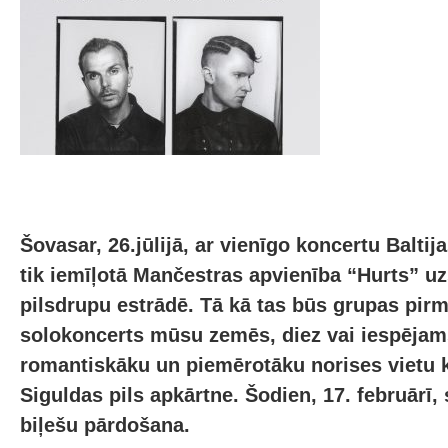
Šovasar, 26.jūlijā, ar vienīgo koncertu Balti
tik iemīļotā Mančestras apvienība “Hurts” u
pilsdrupu estrādē. Tā kā tas būs grupas pir
solokoncerts mūsu zemēs, diez vai iespējam
romantiskāku un piemērotāku norises vietu 
Siguldas pils apkārtne. Šodien, 17. februārī,
biļešu pārdošana.