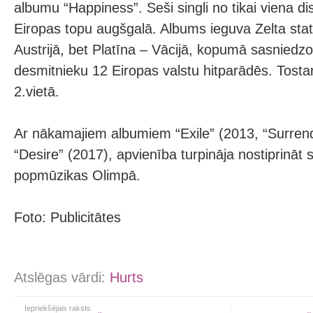
albumu “Happiness”. Seši singli no tikai viena d
Eiropas topu augšgalā. Albums ieguva Zelta statu
Austrijā, bet Platīna – Vācijā, kopumā sasniedz
desmitnieku 12 Eiropas valstu hitparādēs. Tostarp
2.vietā.
Ar nākamajiem albumiem “Exile” (2013, “Surren
“Desire” (2017), apvienība turpināja nostiprināt 
popmūzikas Olimpā.
Foto: Publicitātes
Atslēgas vārdi:
Hurts
Iepriekšējais raksts